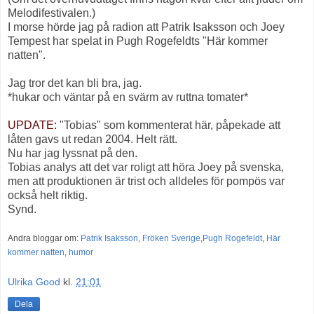
Melodifestivalen.)
I morse hörde jag på radion att Patrik Isaksson och Joey
Tempest har spelat in Pugh Rogefeldts "Här kommer
natten".
Jag tror det kan bli bra, jag.
*hukar och väntar på en svärm av ruttna tomater*
UPDATE:
"Tobias" som kommenterat här, påpekade att
låten gavs ut redan 2004. Helt rätt.
Nu har jag lyssnat på den.
Tobias analys att det var roligt att höra Joey på svenska,
men att produktionen är trist och alldeles för pompös var
också helt riktig.
Synd.
Andra bloggar om:
Patrik Isaksson
,
Fröken Sverige
,
Pugh Rogefeldt
,
Här
kommer natten
,
humor
Ulrika Good
kl.
21:01
Dela