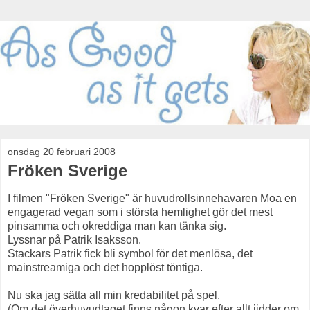
onsdag 20 februari 2008
Fröken Sverige
I filmen "Fröken Sverige" är huvudrollsinnehavaren Moa en
engagerad vegan som i största hemlighet gör det mest
pinsamma och okreddiga man kan tänka sig.
Lyssnar på Patrik Isaksson.
Stackars Patrik fick bli symbol för det menlösa, det
mainstreamiga och det hopplöst töntiga.
Nu ska jag sätta all min kredabilitet på spel.
(Om det överhuvudtaget finns någon kvar efter allt jidder om