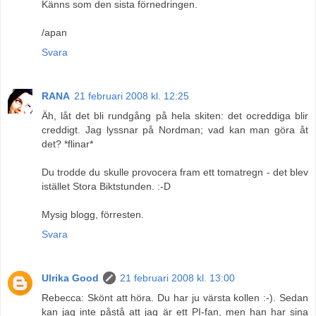
Känns som den sista förnedringen.
/apan
Svara
RANA
21 februari 2008 kl. 12:25
Äh, låt det bli rundgång på hela skiten: det ocreddiga blir
creddigt. Jag lyssnar på Nordman; vad kan man göra åt
det? *flinar*
Du trodde du skulle provocera fram ett tomatregn - det blev
istället Stora Biktstunden. :-D
Mysig blogg, förresten.
Svara
Ulrika Good
21 februari 2008 kl. 13:00
Rebecca: Skönt att höra. Du har ju värsta kollen :-). Sedan
kan jag inte påstå att jag är ett PI-fan, men han har sina