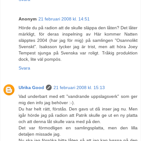
Anonym
21 februari 2008 kl. 14:51
Hörde du på radion att de skulle släppa den låten? Det låter
märkligt, för deras inspelning av Här kommer Natten
släpptes 2004 (har jag för mig) på samlingen "Osannolikt
Svenskt". Isaksson tycker jag är trist, men att höra Joey
Tempest sjunga på Svenska var roligt. Tråkig produktion
dock, lite väl pompös.
Svara
Ulrika Good
21 februari 2008 kl. 15:13
Vad underbart med ett "vandrande uppslagsverk" som ger
mig den info jag behöver :-).
Du har helt rätt, förstås. Den gavs ut då inser jag nu. Men
igår hörde jag på radion att Patrik skulle ge ut en ny platta
och att denna låt skulle vara med på den.
Det var förmodligen en samlingsplatta, men den lilla
detaljen missade jag.
Nu ska jag försöka hitta låten så att jag kan lyssna på den