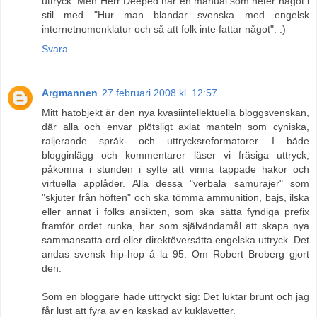
uttryck. Men Herr Deeped har en manual som heter något i
stil med "Hur man blandar svenska med engelsk
internetnomenklatur och så att folk inte fattar något". :)
Svara
Argmannen
27 februari 2008 kl. 12:57
Mitt hatobjekt är den nya kvasiintellektuella bloggsvenskan,
där alla och envar plötsligt axlat manteln som cyniska,
raljerande språk- och uttrycksreformatorer. I både
blogginlägg och kommentarer läser vi fräsiga uttryck,
påkomna i stunden i syfte att vinna tappade hakor och
virtuella applåder. Alla dessa "verbala samurajer" som
"skjuter från höften" och ska tömma ammunition, bajs, ilska
eller annat i folks ansikten, som ska sätta fyndiga prefix
framför ordet runka, har som självändamål att skapa nya
sammansatta ord eller direktöversätta engelska uttryck. Det
andas svensk hip-hop á la 95. Om Robert Broberg gjort
den.
Som en bloggare hade uttryckt sig: Det luktar brunt och jag
får lust att fyra av en kaskad av kuklavetter.