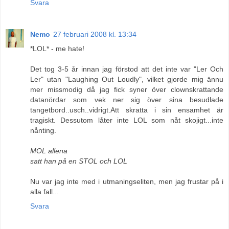
Svara
Nemo
27 februari 2008 kl. 13:34
*LOL* - me hate!
Det tog 3-5 år innan jag förstod att det inte var "Ler Och
Ler" utan "Laughing Out Loudly", vilket gjorde mig ännu
mer missmodig då jag fick syner över clownskrattande
datanördar som vek ner sig över sina besudlade
tangetbord..usch..vidrigt.Att skratta i sin ensamhet är
tragiskt. Dessutom låter inte LOL som nåt skojigt...inte
nånting.
MOL allena
satt han på en STOL och LOL
Nu var jag inte med i utmaningseliten, men jag frustar på i
alla fall...
Svara