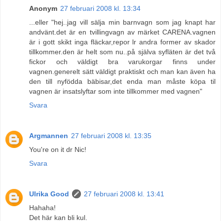
Anonym
27 februari 2008 kl. 13:34
...eller "hej..jag vill sälja min barnvagn som jag knapt har
andvänt.det är en tvillingvagn av märket CARENA.vagnen
är i gott skikt inga fläckar,repor lr andra former av skador
tillkommer.den är helt som nu..på själva syfläten är det två
fickor och väldigt bra varukorgar finns under
vagnen.generelt sätt väldigt praktiskt och man kan även ha
den till nyfödda bäbisar,det enda man måste köpa til
vagnen är insatslyftar som inte tillkommer med vagnen"
Svara
Argmannen
27 februari 2008 kl. 13:35
You're on it dr Nic!
Svara
Ulrika Good
27 februari 2008 kl. 13:41
Hahaha!
Det här kan bli kul.