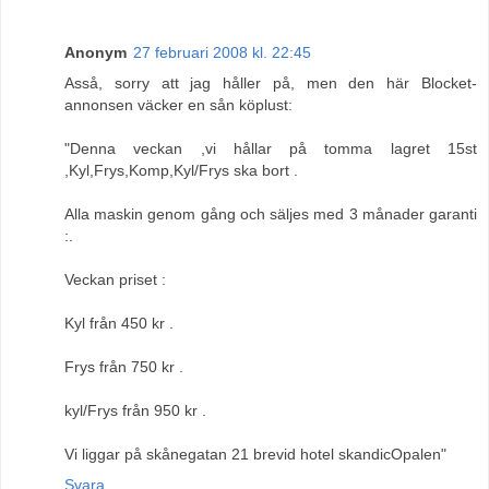
Anonym
27 februari 2008 kl. 22:45
Asså, sorry att jag håller på, men den här Blocket-
annonsen väcker en sån köplust:
"Denna veckan ,vi hållar på tomma lagret 15st
,Kyl,Frys,Komp,Kyl/Frys ska bort .
Alla maskin genom gång och säljes med 3 månader garanti
:.
Veckan priset :
Kyl från 450 kr .
Frys från 750 kr .
kyl/Frys från 950 kr .
Vi liggar på skånegatan 21 brevid hotel skandicOpalen"
Svara