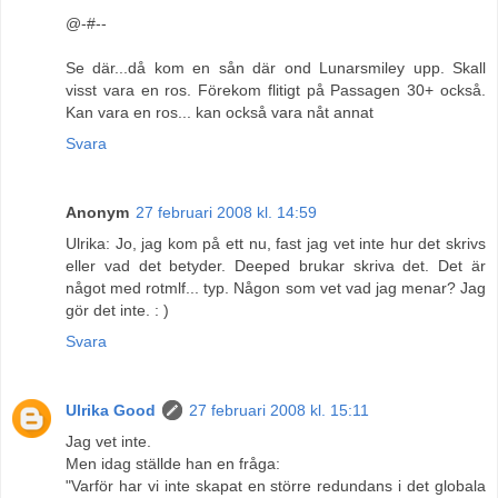
@-#--
Se där...då kom en sån där ond Lunarsmiley upp. Skall
visst vara en ros. Förekom flitigt på Passagen 30+ också.
Kan vara en ros... kan också vara nåt annat
Svara
Anonym
27 februari 2008 kl. 14:59
Ulrika: Jo, jag kom på ett nu, fast jag vet inte hur det skrivs
eller vad det betyder. Deeped brukar skriva det. Det är
något med rotmlf... typ. Någon som vet vad jag menar? Jag
gör det inte. : )
Svara
Ulrika Good
27 februari 2008 kl. 15:11
Jag vet inte.
Men idag ställde han en fråga:
"Varför har vi inte skapat en större redundans i det globala