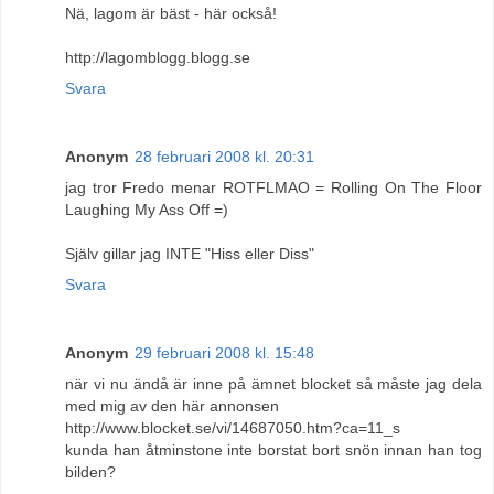
Nä, lagom är bäst - här också!
http://lagomblogg.blogg.se
Svara
Anonym
28 februari 2008 kl. 20:31
jag tror Fredo menar ROTFLMAO = Rolling On The Floor
Laughing My Ass Off =)
Själv gillar jag INTE "Hiss eller Diss"
Svara
Anonym
29 februari 2008 kl. 15:48
när vi nu ändå är inne på ämnet blocket så måste jag dela
med mig av den här annonsen
http://www.blocket.se/vi/14687050.htm?ca=11_s
kunda han åtminstone inte borstat bort snön innan han tog
bilden?