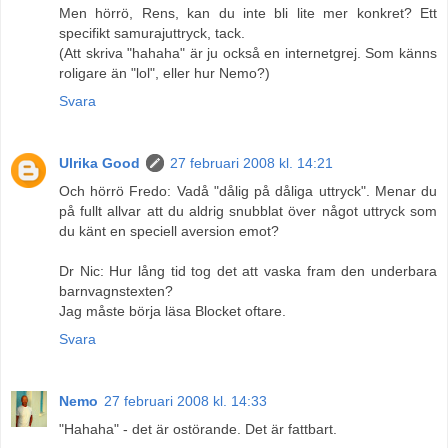
Men hörrö, Rens, kan du inte bli lite mer konkret? Ett
specifikt samurajuttryck, tack.
(Att skriva "hahaha" är ju också en internetgrej. Som känns
roligare än "lol", eller hur Nemo?)
Svara
Ulrika Good
27 februari 2008 kl. 14:21
Och hörrö Fredo: Vadå "dålig på dåliga uttryck". Menar du
på fullt allvar att du aldrig snubblat över något uttryck som
du känt en speciell aversion emot?
Dr Nic: Hur lång tid tog det att vaska fram den underbara
barnvagnstexten?
Jag måste börja läsa Blocket oftare.
Svara
Nemo
27 februari 2008 kl. 14:33
"Hahaha" - det är ostörande. Det är fattbart.