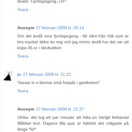
Bueto: Fjortisjargong, LR?
Svara
Anonym
27 februari 2008 kl. 20:14
Om det ändå vore fjortisjargong - får sånt från folk som är
bra mycket äldre än mig och jag minns ändå hur det var att
köpa 45-or i skivbutiken.
Svara
jo
27 februari 2008 kl. 21:22
*tassar in o lämnar små fotspår i gästboken*
Svara
Anonym
27 februari 2008 kl. 21:27
Ulrika: det tog ett par minuter att hitta en härlgit felstavad
Blåkket text. Dagens lilla quiz är faktiskt det roligaste på
länge *lol*