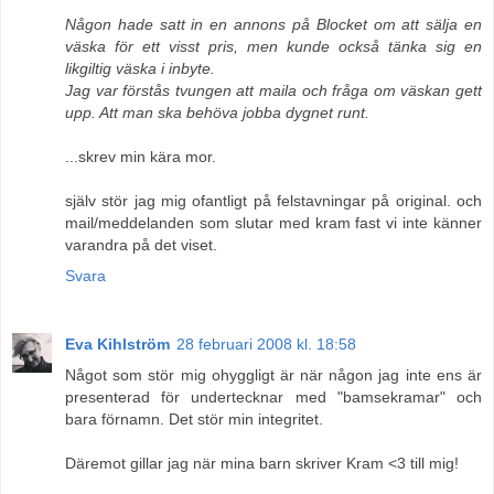
Någon hade satt in en annons på Blocket om att sälja en
väska för ett visst pris, men kunde också tänka sig en
likgiltig väska i inbyte.
Jag var förstås tvungen att maila och fråga om väskan gett
upp. Att man ska behöva jobba dygnet runt.
...skrev min kära mor.
själv stör jag mig ofantligt på felstavningar på original. och
mail/meddelanden som slutar med kram fast vi inte känner
varandra på det viset.
Svara
Eva Kihlström
28 februari 2008 kl. 18:58
Något som stör mig ohyggligt är när någon jag inte ens är
presenterad för undertecknar med "bamsekramar" och
bara förnamn. Det stör min integritet.
Däremot gillar jag när mina barn skriver Kram <3 till mig!