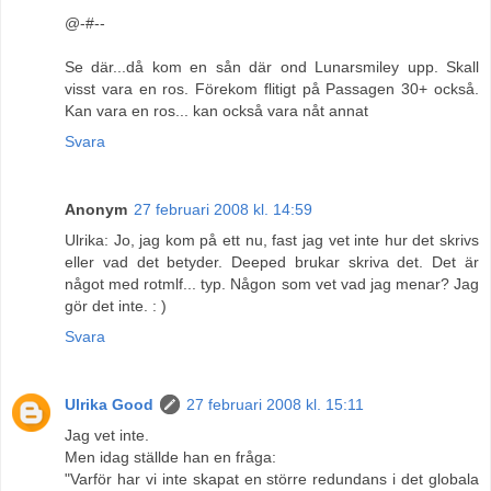
@-#--
Se där...då kom en sån där ond Lunarsmiley upp. Skall
visst vara en ros. Förekom flitigt på Passagen 30+ också.
Kan vara en ros... kan också vara nåt annat
Svara
Anonym
27 februari 2008 kl. 14:59
Ulrika: Jo, jag kom på ett nu, fast jag vet inte hur det skrivs
eller vad det betyder. Deeped brukar skriva det. Det är
något med rotmlf... typ. Någon som vet vad jag menar? Jag
gör det inte. : )
Svara
Ulrika Good
27 februari 2008 kl. 15:11
Jag vet inte.
Men idag ställde han en fråga:
"Varför har vi inte skapat en större redundans i det globala