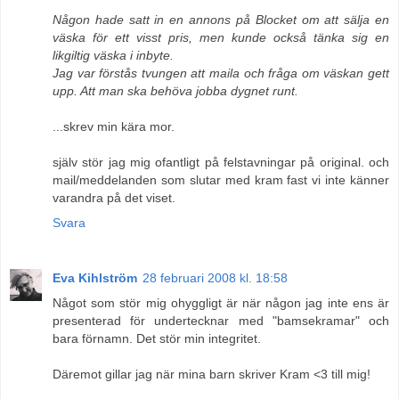
Någon hade satt in en annons på Blocket om att sälja en
väska för ett visst pris, men kunde också tänka sig en
likgiltig väska i inbyte.
Jag var förstås tvungen att maila och fråga om väskan gett
upp. Att man ska behöva jobba dygnet runt.
...skrev min kära mor.
själv stör jag mig ofantligt på felstavningar på original. och
mail/meddelanden som slutar med kram fast vi inte känner
varandra på det viset.
Svara
Eva Kihlström
28 februari 2008 kl. 18:58
Något som stör mig ohyggligt är när någon jag inte ens är
presenterad för undertecknar med "bamsekramar" och
bara förnamn. Det stör min integritet.
Däremot gillar jag när mina barn skriver Kram <3 till mig!