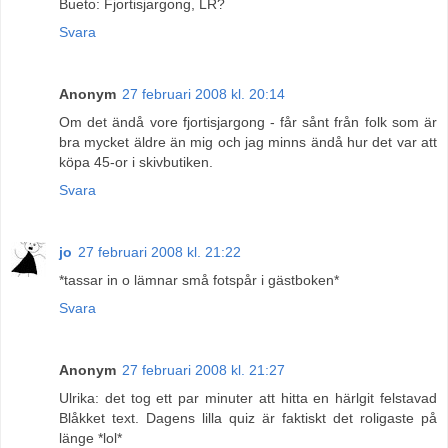
Bueto: Fjortisjargong, LR?
Svara
Anonym
27 februari 2008 kl. 20:14
Om det ändå vore fjortisjargong - får sånt från folk som är
bra mycket äldre än mig och jag minns ändå hur det var att
köpa 45-or i skivbutiken.
Svara
jo
27 februari 2008 kl. 21:22
*tassar in o lämnar små fotspår i gästboken*
Svara
Anonym
27 februari 2008 kl. 21:27
Ulrika: det tog ett par minuter att hitta en härlgit felstavad
Blåkket text. Dagens lilla quiz är faktiskt det roligaste på
länge *lol*