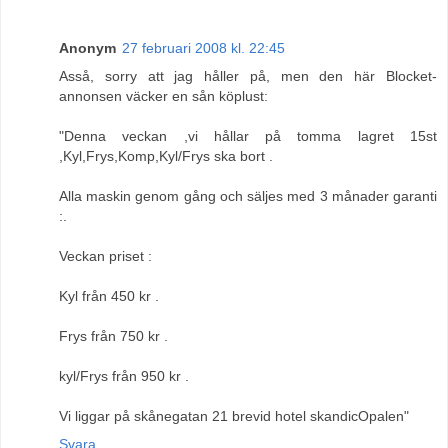
Anonym
27 februari 2008 kl. 22:45
Asså, sorry att jag håller på, men den här Blocket-
annonsen väcker en sån köplust:
"Denna veckan ,vi hållar på tomma lagret 15st
,Kyl,Frys,Komp,Kyl/Frys ska bort .
Alla maskin genom gång och säljes med 3 månader garanti
:.
Veckan priset :
Kyl från 450 kr .
Frys från 750 kr .
kyl/Frys från 950 kr .
Vi liggar på skånegatan 21 brevid hotel skandicOpalen"
Svara