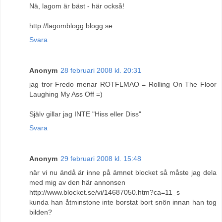
Nä, lagom är bäst - här också!
http://lagomblogg.blogg.se
Svara
Anonym
28 februari 2008 kl. 20:31
jag tror Fredo menar ROTFLMAO = Rolling On The Floor
Laughing My Ass Off =)
Själv gillar jag INTE "Hiss eller Diss"
Svara
Anonym
29 februari 2008 kl. 15:48
när vi nu ändå är inne på ämnet blocket så måste jag dela
med mig av den här annonsen
http://www.blocket.se/vi/14687050.htm?ca=11_s
kunda han åtminstone inte borstat bort snön innan han tog
bilden?