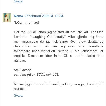
Svara
Nemo
27 februari 2008 kl. 13:34
*LOL* - me hate!
Det tog 3-5 år innan jag förstod att det inte var "Ler Och
Ler" utan "Laughing Out Loudly", vilket gjorde mig ännu
mer missmodig då jag fick syner över clownskrattande
datanördar som vek ner sig över sina besudlade
tangetbord..usch..vidrigt.Att skratta i sin ensamhet är
tragiskt. Dessutom låter inte LOL som nåt skojigt...inte
nånting.
MOL allena
satt han på en STOL och LOL
Nu var jag inte med i utmaningseliten, men jag frustar på i
alla fall...
Svara