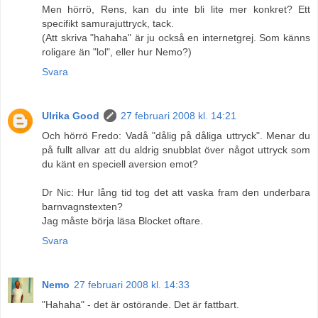
Men hörrö, Rens, kan du inte bli lite mer konkret? Ett
specifikt samurajuttryck, tack.
(Att skriva "hahaha" är ju också en internetgrej. Som känns
roligare än "lol", eller hur Nemo?)
Svara
Ulrika Good
27 februari 2008 kl. 14:21
Och hörrö Fredo: Vadå "dålig på dåliga uttryck". Menar du
på fullt allvar att du aldrig snubblat över något uttryck som
du känt en speciell aversion emot?
Dr Nic: Hur lång tid tog det att vaska fram den underbara
barnvagnstexten?
Jag måste börja läsa Blocket oftare.
Svara
Nemo
27 februari 2008 kl. 14:33
"Hahaha" - det är ostörande. Det är fattbart.