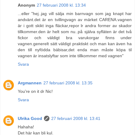
Anonym
27 februari 2008 kl. 13:34
...eller "hej..jag vill sälja min barnvagn som jag knapt har
andvänt.det är en tvillingvagn av märket CARENA.vagnen
är i gott skikt inga fläckar,repor lr andra former av skador
tillkommer.den är helt som nu..på själva syfläten är det två
fickor och väldigt bra varukorgar finns under
vagnen.generelt sätt väldigt praktiskt och man kan även ha
den till nyfödda bäbisar,det enda man måste köpa til
vagnen är insatslyftar som inte tillkommer med vagnen"
Svara
Argmannen
27 februari 2008 kl. 13:35
You're on it dr Nic!
Svara
Ulrika Good
27 februari 2008 kl. 13:41
Hahaha!
Det här kan bli kul.