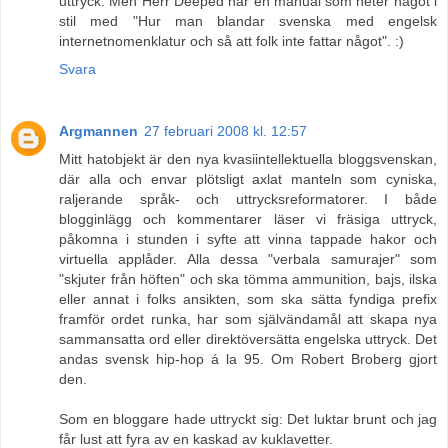
uttryck. Men Herr Deeped har en manual som heter något i
stil med "Hur man blandar svenska med engelsk
internetnomenklatur och så att folk inte fattar något". :)
Svara
Argmannen
27 februari 2008 kl. 12:57
Mitt hatobjekt är den nya kvasiintellektuella bloggsvenskan,
där alla och envar plötsligt axlat manteln som cyniska,
raljerande språk- och uttrycksreformatorer. I både
blogginlägg och kommentarer läser vi fräsiga uttryck,
påkomna i stunden i syfte att vinna tappade hakor och
virtuella applåder. Alla dessa "verbala samurajer" som
"skjuter från höften" och ska tömma ammunition, bajs, ilska
eller annat i folks ansikten, som ska sätta fyndiga prefix
framför ordet runka, har som självändamål att skapa nya
sammansatta ord eller direktöversätta engelska uttryck. Det
andas svensk hip-hop á la 95. Om Robert Broberg gjort
den.
Som en bloggare hade uttryckt sig: Det luktar brunt och jag
får lust att fyra av en kaskad av kuklavetter.