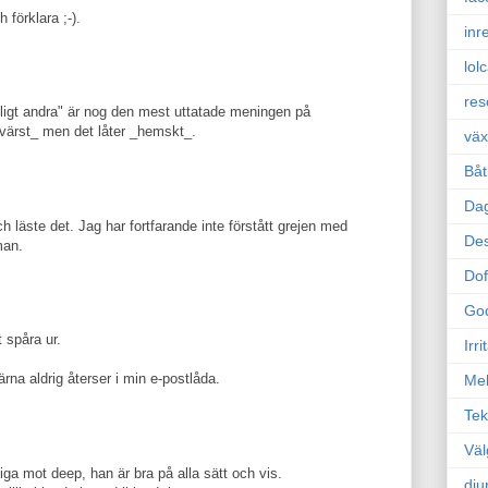
 förklara ;-).
inr
lol
res
nligt andra" är nog den mest uttatade meningen på
_värst_ men det låter _hemskt_.
väx
Båt
Da
ch läste det. Jag har fortfarande inte förstått grejen med
Des
man.
Dof
Go
t spåra ur.
Irr
ärna aldrig återser i min e-postlåda.
Mel
Tek
Väl
iga mot deep, han är bra på alla sätt och vis.
dju