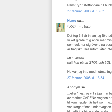
Rens: typ "stötfongare till bub
27 februari 2008 kl. 13:32
Nemo
sa...
*LOL* - me hate!
Det tog 3-5 år innan jag försto
vilket gjorde mig ännu mer mis
som vek ner sig över sina besu
är tragiskt. Dessutom låter int
MOL allena
satt han på en STOL och LOL
Nu var jag inte med i utmaningse
27 februari 2008 kl. 13:34
Anonym sa...
...eller "hej..jag vill sälja mi
av märket CARENA.vagnen är i g
tillkommer.den är helt som nu..
varukorgar finns under vagnen.
till nyfödda bäbisar,det enda m