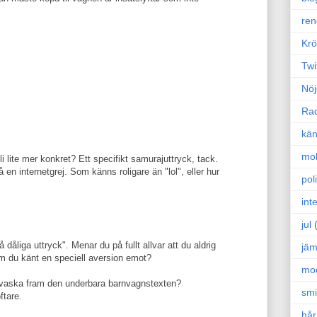
ren
Krö
Twi
Nöj
Ra
kän
mo
i lite mer konkret? Ett specifikt samurajuttryck, tack.
 en internetgrej. Som känns roligare än "lol", eller hur
poli
int
jul
dåliga uttryck". Menar du på fullt allvar att du aldrig
jäm
m du känt en speciell aversion emot?
mo
tt vaska fram den underbara barnvagnstexten?
sm
ftare.
hår