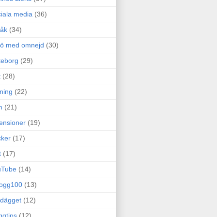
iala media
(36)
råk
(34)
rö med omnejd
(30)
teborg
(29)
t
(28)
ning
(22)
m
(21)
ensioner
(19)
ker
(17)
t
(17)
uTube
(14)
logg100
(13)
dägget
(12)
ggtips
(12)