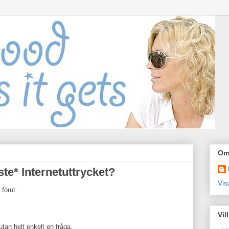
Om
ste* Internetuttrycket?
Vis
 förut.
Vil
tan helt enkelt en fråga.