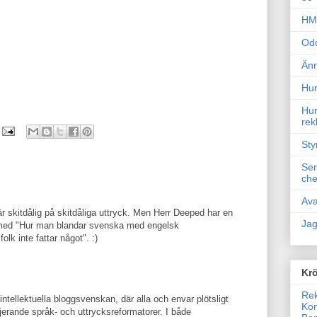
HM 
Odd
Änn
Hur
Hur
rek
Sty
Sem
che
Ava
är skitdålig på skitdåliga uttryck. Men Herr Deeped har en
Jag
 med "Hur man blandar svenska med engelsk
olk inte fattar något". :)
Krö
Rek
intellektuella bloggsvenskan, där alla och envar plötsligt
Kon
jerande språk- och uttrycksreformatorer. I både