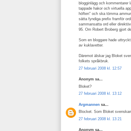
blogginlägg och kommentarer lä
tappade hakor och virtuella app
höften" och ska tömma ammuniti
sätta fyndiga prefix framför o
sammansatta ord eller direktöv
95. Om Robert Broberg gjort d
Som en bloggare hade uttryckt s
av kuklavetter.
Däremot älskar jag Bloket sve
folkets språkbruk.
27 februari 2008 kl. 12:57
Anonym sa...
Bloket?
27 februari 2008 kl. 13:12
Argmannen
sa...
Blocket. Som Bloket svenskarn
27 februari 2008 kl. 13:21
Anonym sa...