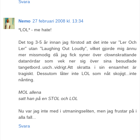
Svara
Nemo
27 februari 2008 kl. 13:34
*LOL* - me hate!
Det tog 3-5 år innan jag förstod att det inte var "Ler Och
Ler" utan "Laughing Out Loudly", vilket gjorde mig ännu
mer missmodig då jag fick syner över clownskrattande
datanördar som vek ner sig över sina besudlade
tangetbord..usch..vidrigt.Att skratta i sin ensamhet är
tragiskt. Dessutom låter inte LOL som nåt skojigt...inte
nånting.
MOL allena
satt han på en STOL och LOL
Nu var jag inte med i utmaningseliten, men jag frustar på i
alla fall...
Svara