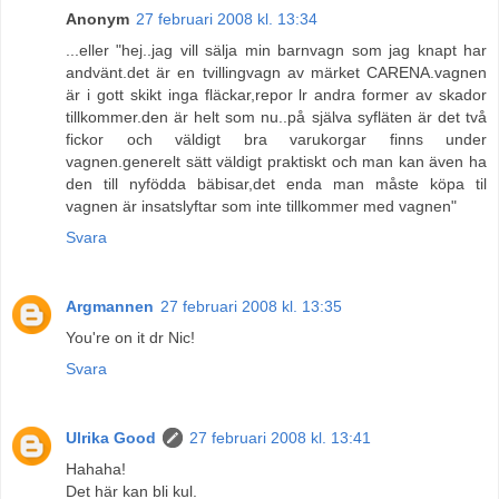
Anonym
27 februari 2008 kl. 13:34
...eller "hej..jag vill sälja min barnvagn som jag knapt har
andvänt.det är en tvillingvagn av märket CARENA.vagnen
är i gott skikt inga fläckar,repor lr andra former av skador
tillkommer.den är helt som nu..på själva syfläten är det två
fickor och väldigt bra varukorgar finns under
vagnen.generelt sätt väldigt praktiskt och man kan även ha
den till nyfödda bäbisar,det enda man måste köpa til
vagnen är insatslyftar som inte tillkommer med vagnen"
Svara
Argmannen
27 februari 2008 kl. 13:35
You're on it dr Nic!
Svara
Ulrika Good
27 februari 2008 kl. 13:41
Hahaha!
Det här kan bli kul.