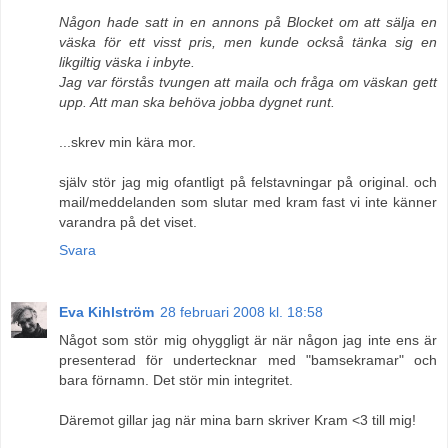
Någon hade satt in en annons på Blocket om att sälja en
väska för ett visst pris, men kunde också tänka sig en
likgiltig väska i inbyte.
Jag var förstås tvungen att maila och fråga om väskan gett
upp. Att man ska behöva jobba dygnet runt.
...skrev min kära mor.
själv stör jag mig ofantligt på felstavningar på original. och
mail/meddelanden som slutar med kram fast vi inte känner
varandra på det viset.
Svara
Eva Kihlström
28 februari 2008 kl. 18:58
Något som stör mig ohyggligt är när någon jag inte ens är
presenterad för undertecknar med "bamsekramar" och
bara förnamn. Det stör min integritet.
Däremot gillar jag när mina barn skriver Kram <3 till mig!