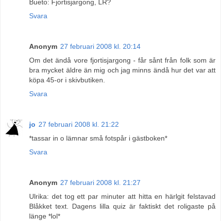
Bueto: Fjortisjargong, LR?
Svara
Anonym
27 februari 2008 kl. 20:14
Om det ändå vore fjortisjargong - får sånt från folk som är
bra mycket äldre än mig och jag minns ändå hur det var att
köpa 45-or i skivbutiken.
Svara
jo
27 februari 2008 kl. 21:22
*tassar in o lämnar små fotspår i gästboken*
Svara
Anonym
27 februari 2008 kl. 21:27
Ulrika: det tog ett par minuter att hitta en härlgit felstavad
Blåkket text. Dagens lilla quiz är faktiskt det roligaste på
länge *lol*