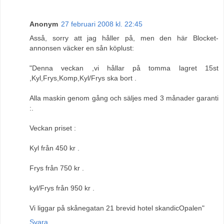
Anonym
27 februari 2008 kl. 22:45
Asså, sorry att jag håller på, men den här Blocket-
annonsen väcker en sån köplust:
"Denna veckan ,vi hållar på tomma lagret 15st
,Kyl,Frys,Komp,Kyl/Frys ska bort .
Alla maskin genom gång och säljes med 3 månader garanti
:.
Veckan priset :
Kyl från 450 kr .
Frys från 750 kr .
kyl/Frys från 950 kr .
Vi liggar på skånegatan 21 brevid hotel skandicOpalen"
Svara