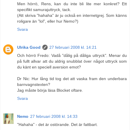
Men hörrö, Rens, kan du inte bli lite mer konkret? Ett
specifikt samurajuttryck, tack.
(Att skriva "hahaha" är ju också en internetgrej. Som känns
roligare än "lol", eller hur Nemo?)
Svara
Ulrika Good
27 februari 2008 kl. 14:21
Och hörrö Fredo: Vadå "dålig på dåliga uttryck". Menar du
på fullt allvar att du aldrig snubblat över något uttryck som
du känt en speciell aversion emot?
Dr Nic: Hur lång tid tog det att vaska fram den underbara
barnvagnstexten?
Jag måste börja läsa Blocket oftare.
Svara
Nemo
27 februari 2008 kl. 14:33
"Hahaha" - det är ostörande. Det är fattbart.