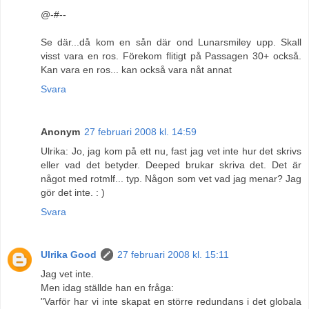
@-#--
Se där...då kom en sån där ond Lunarsmiley upp. Skall
visst vara en ros. Förekom flitigt på Passagen 30+ också.
Kan vara en ros... kan också vara nåt annat
Svara
Anonym
27 februari 2008 kl. 14:59
Ulrika: Jo, jag kom på ett nu, fast jag vet inte hur det skrivs
eller vad det betyder. Deeped brukar skriva det. Det är
något med rotmlf... typ. Någon som vet vad jag menar? Jag
gör det inte. : )
Svara
Ulrika Good
27 februari 2008 kl. 15:11
Jag vet inte.
Men idag ställde han en fråga:
"Varför har vi inte skapat en större redundans i det globala