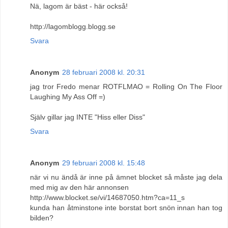
Nä, lagom är bäst - här också!
http://lagomblogg.blogg.se
Svara
Anonym
28 februari 2008 kl. 20:31
jag tror Fredo menar ROTFLMAO = Rolling On The Floor
Laughing My Ass Off =)
Själv gillar jag INTE "Hiss eller Diss"
Svara
Anonym
29 februari 2008 kl. 15:48
när vi nu ändå är inne på ämnet blocket så måste jag dela
med mig av den här annonsen
http://www.blocket.se/vi/14687050.htm?ca=11_s
kunda han åtminstone inte borstat bort snön innan han tog
bilden?