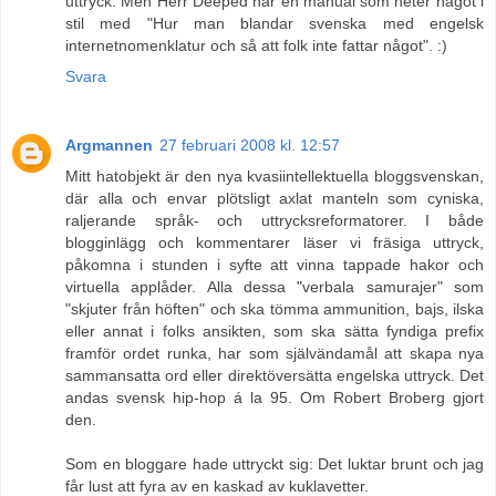
uttryck. Men Herr Deeped har en manual som heter något i
stil med "Hur man blandar svenska med engelsk
internetnomenklatur och så att folk inte fattar något". :)
Svara
Argmannen
27 februari 2008 kl. 12:57
Mitt hatobjekt är den nya kvasiintellektuella bloggsvenskan,
där alla och envar plötsligt axlat manteln som cyniska,
raljerande språk- och uttrycksreformatorer. I både
blogginlägg och kommentarer läser vi fräsiga uttryck,
påkomna i stunden i syfte att vinna tappade hakor och
virtuella applåder. Alla dessa "verbala samurajer" som
"skjuter från höften" och ska tömma ammunition, bajs, ilska
eller annat i folks ansikten, som ska sätta fyndiga prefix
framför ordet runka, har som självändamål att skapa nya
sammansatta ord eller direktöversätta engelska uttryck. Det
andas svensk hip-hop á la 95. Om Robert Broberg gjort
den.
Som en bloggare hade uttryckt sig: Det luktar brunt och jag
får lust att fyra av en kaskad av kuklavetter.