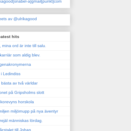
ikagood[snabel-a]gmail[punkt]com
ets av @ulrikagood
atest hits
, mina ord är inte till salu.
karriär som aldig blev.
genakronymerna
i Ledindiss
 bästa av två världar
onet på Gripsholms slott
korevyns horskola
iljen miljömupp på nya äventyr
rejäl människas lördag.
årstalet till Johan