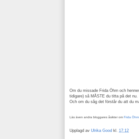
Om du missade Frida Öhrn och hennes
tidigare) så MÅSTE du titta på det nu.
Och om du såg det förstår du att du må
Läs även andra bloggares åsikter om
Frida Öhrn
Upplagd av
Ulrika Good
kl.
17:12