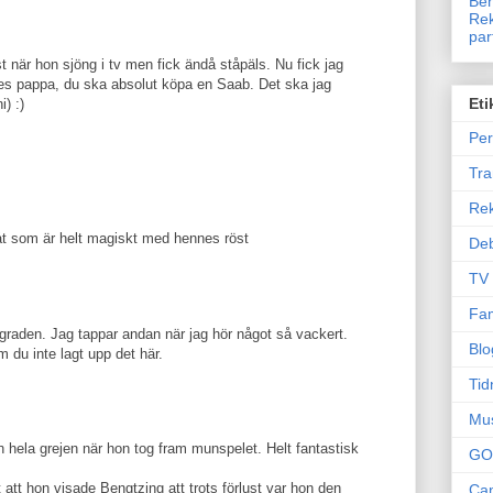
Ben
Rek
par
st när hon sjöng i tv men fick ändå ståpäls. Nu fick jag
es pappa, du ska absolut köpa en Saab. Det ska jag
Eti
i) :)
Per
Tr
Re
 nåt som är helt magiskt med hennes röst
Deb
TV
Fam
ggraden. Jag tappar andan när jag hör något så vackert.
Blo
 du inte lagt upp det här.
Tid
Mu
 hela grejen när hon tog fram munspelet. Helt fantastisk
GO
att hon visade Bengtzing att trots förlust var hon den
Can