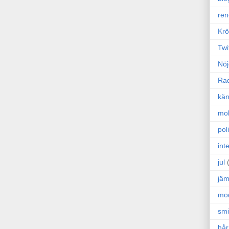
ren
Krö
Twi
Nöj
Ra
kän
mo
poli
int
jul
jäm
mo
sm
hår