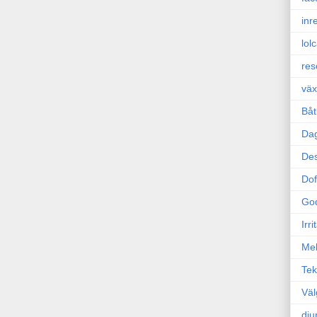
inr
lol
res
väx
Båt
Da
Des
Dof
Go
Irr
Mel
Tek
Väl
dju