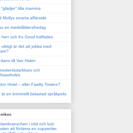
"glädjer" lilla mamma
 Mollys smarta affärsidé
u en medelåldersfredag
 herr och fru Good träffades.
 viktigt är det att jobba med
lam?
rdans till Van Halen
esterslutarblues och
fsassholes
lon Hotel – eller Fawlty Towers?
 är en kriminellt belastad språkpolis
nikor.
lambranschen i nöd och lust.
sten att förlama en copywriter.