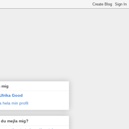
 mig
Ulrika Good
a hela min profil
l du mejla mig?