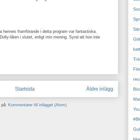
Soc
Sp
Sä
la hennes framförande i detta program var fantastiska.
olly-låten i slutet, enligt min mening. Synd att hon inte
Gö
kat
Trä
Fil
rec
Startsida
Äldre inlägg
Böc
Ma
 på:
Kommentarer till inlägget (Atom)
Yo
#B
Gul
blo