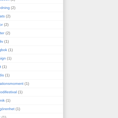
edning
(2)
cats
(2)
or
(2)
ter
(2)
liv
(1)
gbok
(1)
ign
(1)
t
(1)
dis
(1)
itationsmoment
(1)
odifestival
(1)
nik
(1)
görenhet
(1)
r
(1)