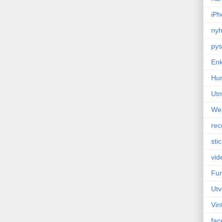
iPh
nyh
pys
Enk
Hu
Ut
We
rec
sti
vid
Fun
Utv
Vin
fac