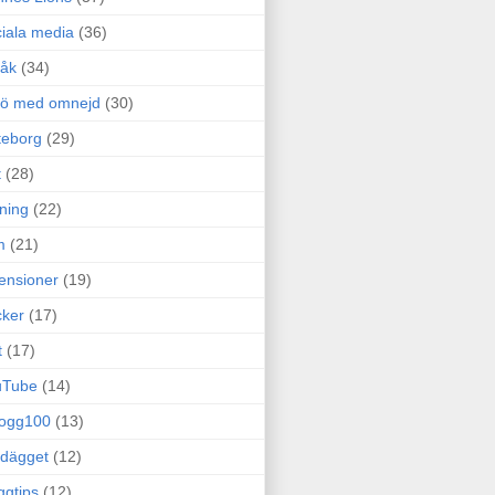
iala media
(36)
råk
(34)
rö med omnejd
(30)
teborg
(29)
t
(28)
ning
(22)
m
(21)
ensioner
(19)
ker
(17)
t
(17)
uTube
(14)
logg100
(13)
dägget
(12)
ggtips
(12)