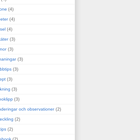
one
(4)
eter
(4)
sel
(4)
äter
(3)
mor
(3)
maningar
(3)
bbtips
(3)
ept
(3)
ckning
(3)
eoklipp
(3)
deringar och observationer
(2)
eckling
(2)
tips
(2)
ebook
(2)