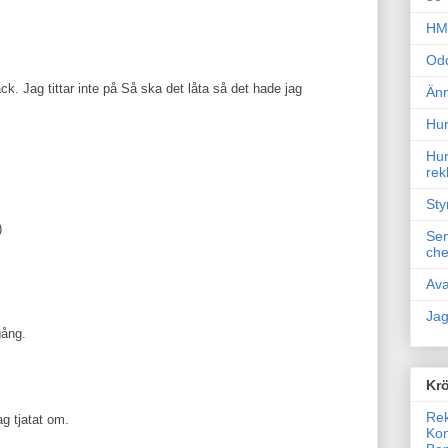
HM 
Odd
ck. Jag tittar inte på Så ska det låta så det hade jag
Änn
Hur
Hur
rek
Sty
)
Sem
che
Ava
Jag
gång.
Krö
Rek
ag tjatat om.
Kon