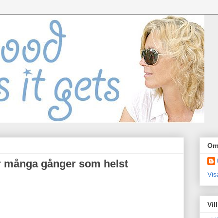
Om
ur många gånger som helst
Vis
Vil