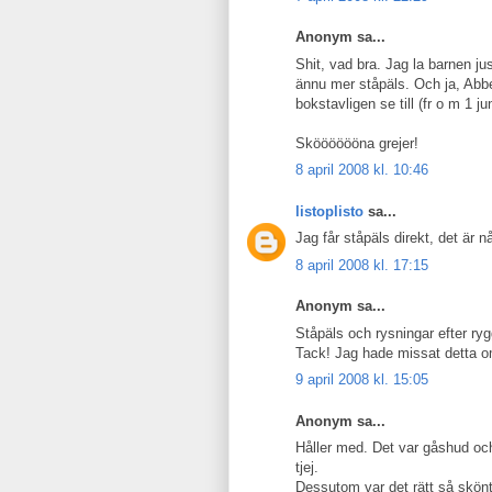
Anonym sa...
Shit, vad bra. Jag la barnen ju
ännu mer ståpäls. Och ja, Abb
bokstavligen se till (fr o m 1 jun
Skööööööna grejer!
8 april 2008 kl. 10:46
listoplisto
sa...
Jag får ståpäls direkt, det är
8 april 2008 kl. 17:15
Anonym sa...
Ståpäls och rysningar efter ry
Tack! Jag hade missat detta om
9 april 2008 kl. 15:05
Anonym sa...
Håller med. Det var gåshud och
tjej.
Dessutom var det rätt så skönt 