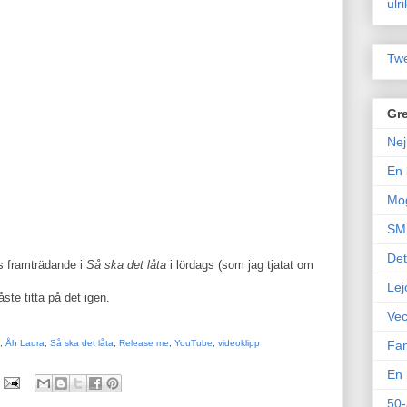
ulr
Twe
Gre
Nej
En 
Mo
SM 
Det
 framträdande i
Så ska det låta
i lördags (som jag tjatat om
Lej
ste titta på det igen.
Vec
,
Åh Laura
,
Så ska det låta
,
Release me
,
YouTube
,
videoklipp
Fam
En 
50-