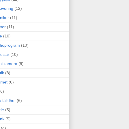
overing
(12)
nikor
(11)
tter
(11)
e
(10)
dioprogram
(10)
disar
(10)
bilkamera
(9)
tik
(8)
ernet
(6)
(6)
ställdhet
(6)
de
(5)
ink
(5)
(4)