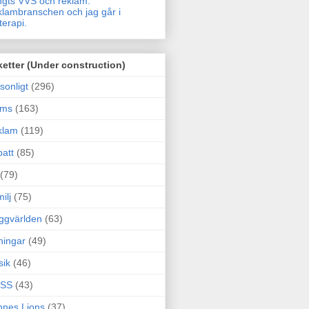
gts VVS och reklam.
lambranschen och jag går i
terapi.
ketter (Under construction)
sonligt
(296)
ams
(163)
klam
(119)
att
(85)
(79)
ilj
(75)
ggvärlden
(63)
ningar
(49)
sik
(46)
SS
(43)
nes Lions
(37)