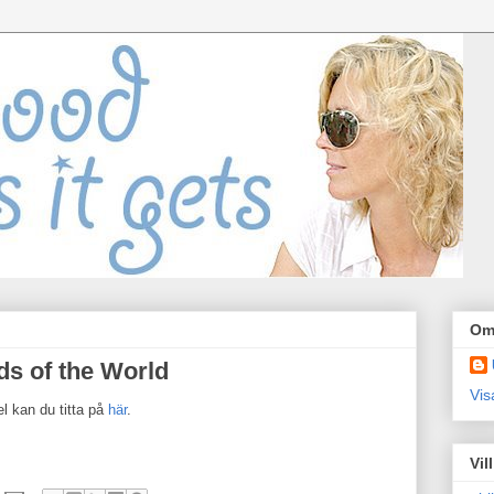
Om
s of the World
Vis
l kan du titta på
här
.
Vil