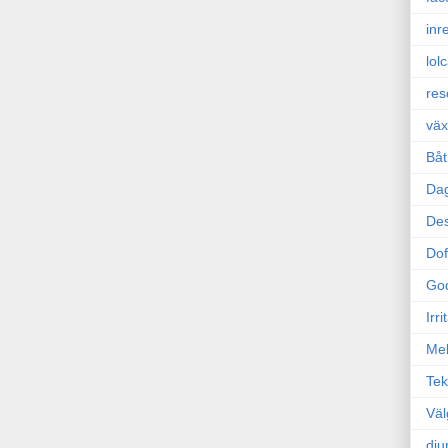
inr
lol
res
väx
Båt
Da
Des
Dof
Go
Irr
Mel
Tek
Väl
dju