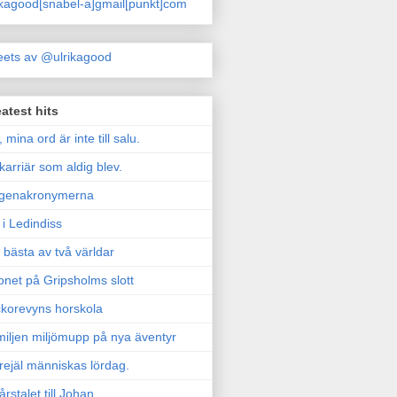
ikagood[snabel-a]gmail[punkt]com
ets av @ulrikagood
atest hits
, mina ord är inte till salu.
karriär som aldig blev.
genakronymerna
i Ledindiss
 bästa av två världar
onet på Gripsholms slott
korevyns horskola
iljen miljömupp på nya äventyr
rejäl människas lördag.
årstalet till Johan