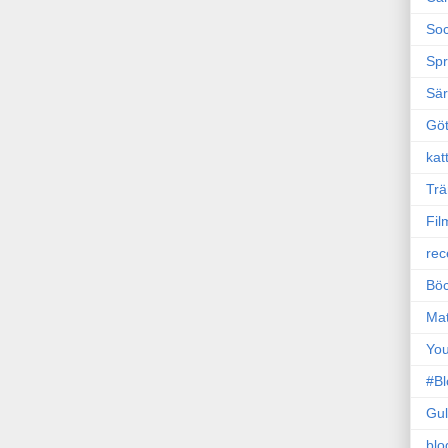
Soc
Sp
Sä
Gö
kat
Trä
Fil
rec
Böc
Ma
Yo
#B
Gul
blo