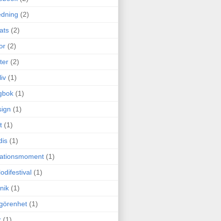
edning
(2)
cats
(2)
or
(2)
ter
(2)
liv
(1)
gbok
(1)
ign
(1)
t
(1)
dis
(1)
itationsmoment
(1)
odifestival
(1)
nik
(1)
görenhet
(1)
r
(1)