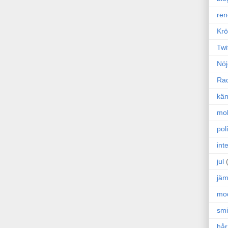
ren
Krö
Twi
Nöj
Ra
kän
mo
poli
int
jul
jäm
mo
sm
hår