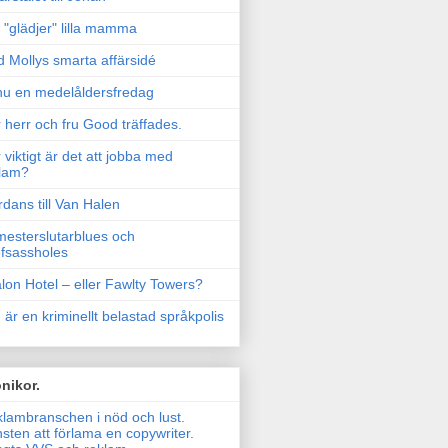
"glädjer" lilla mamma
 Mollys smarta affärsidé
u en medelåldersfredag
 herr och fru Good träffades.
 viktigt är det att jobba med
lam?
rdans till Van Halen
esterslutarblues och
fsassholes
lon Hotel – eller Fawlty Towers?
 är en kriminellt belastad språkpolis
nikor.
lambranschen i nöd och lust.
sten att förlama en copywriter.