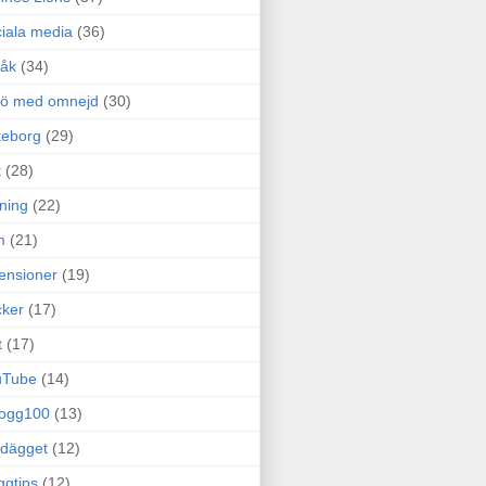
iala media
(36)
råk
(34)
rö med omnejd
(30)
teborg
(29)
t
(28)
ning
(22)
m
(21)
ensioner
(19)
ker
(17)
t
(17)
uTube
(14)
logg100
(13)
dägget
(12)
ggtips
(12)