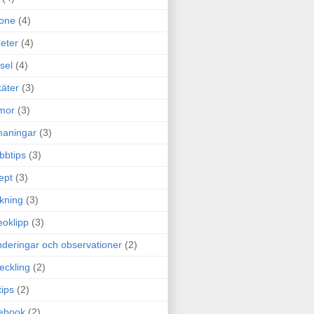
one
(4)
eter
(4)
sel
(4)
äter
(3)
mor
(3)
maningar
(3)
bbtips
(3)
ept
(3)
ckning
(3)
eoklipp
(3)
deringar och observationer
(2)
eckling
(2)
tips
(2)
ebook
(2)