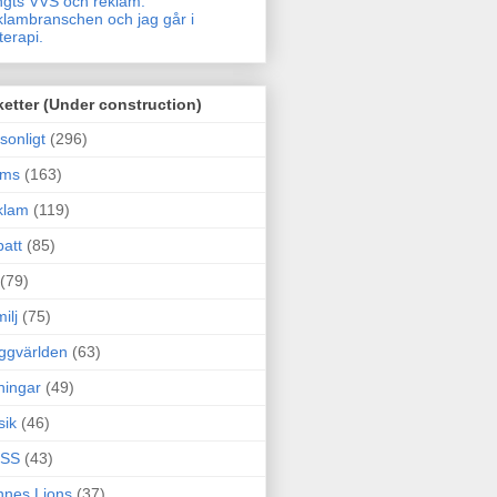
gts VVS och reklam.
lambranschen och jag går i
terapi.
ketter (Under construction)
sonligt
(296)
ams
(163)
klam
(119)
att
(85)
(79)
ilj
(75)
ggvärlden
(63)
ningar
(49)
sik
(46)
SS
(43)
nes Lions
(37)