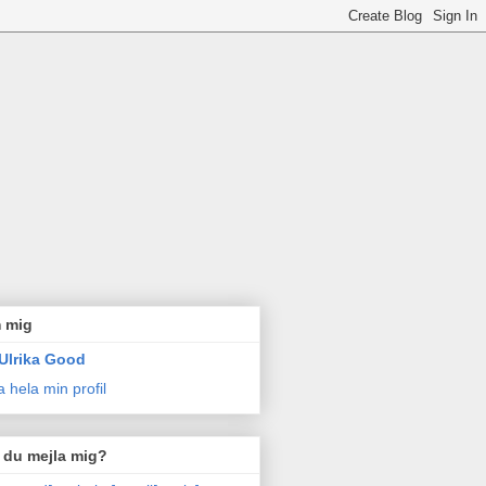
 mig
Ulrika Good
a hela min profil
l du mejla mig?