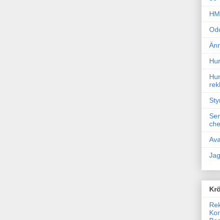
HM 
Odd
Änn
Hur
Hur
rek
Sty
Sem
che
Ava
Jag
Krö
Rek
Kon