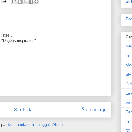
ulr
Twe
ilates".
Gre
 "Dagens inspiration".
Nej
En 
Mo
SM 
Det
Lej
Vec
Startsida
Äldre inlägg
Fam
En 
 på:
Kommentarer till inlägget (Atom)
50-