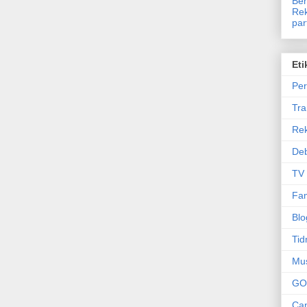
Ben
Rek
par
Eti
Per
Tr
Re
Deb
TV
Fam
Blo
Tid
Mu
GO
Can