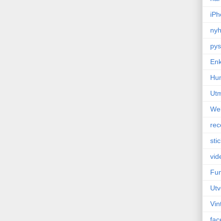
iPh
nyh
pys
Enk
Hu
Ut
We
rec
sti
vid
Fun
Utv
Vin
fac