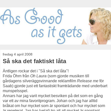
fredag 4 april 2008
Så ska det faktiskt låta
Äntligen rockar det i "Så ska det låta"!
Frida Öhrn från
Oh Laura
(som gjorde musiken till
gårdagens silveräggsvinnande reklamfilm
Release me
för
Saab) gjorde just ett fantastiskt framträdande med underbart
munspelsspel.
Annars har jag varit mycket besviken på det som en gång
var ett av mina favoritprogram. Johan och jag har alltid
bråkat om hur mycket som är spontant och hur mycket som
är repeterat. Jag har (velat) tro att att mycket är spontant,