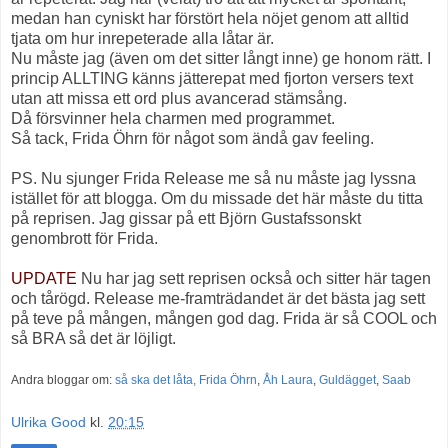
medan han cyniskt har förstört hela nöjet genom att alltid
tjata om hur inrepeterade alla låtar är.
Nu måste jag (även om det sitter långt inne) ge honom rätt. I
princip ALLTING känns jätterepat med fjorton versers text
utan att missa ett ord plus avancerad stämsång.
Då försvinner hela charmen med programmet.
Så tack, Frida Öhrn för något som ändå gav feeling.
PS. Nu sjunger Frida Release me så nu måste jag lyssna
istället för att blogga. Om du missade det här måste du titta
på reprisen. Jag gissar på ett Björn Gustafssonskt
genombrott för Frida.
UPDATE
Nu har jag sett reprisen också och sitter här tagen
och tårögd. Release me-framträdandet är det bästa jag sett
på teve på mången, mången god dag. Frida är så COOL och
så BRA så det är löjligt.
Andra bloggar om:
så ska det låta,
Frida Öhrn
,
Åh Laura
,
Guldägget
,
Saab
Ulrika Good
kl.
20:15