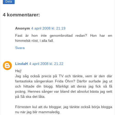
Dela
4 kommentarer:
Anonym
4 april 2008 kl. 21:19
Fast är hon inte genombrottad redan? Hon har en
himmelsk röst, i alla fall.
Svara
LindaH
4 april 2008 kl. 21:22
Hej!
Jag såg också precis på TV och tänkte, vem är den där
fantastiska sångerskan Frida Öhrn? Därför surfade jag ut
och hittade din blogg. Märkligt att deras jag fick så få
poäng. Hennes sånger var bland det absolut bästa jag sett
på Så ska det låta.
Förresten kul att du bloggar, jag tänkte också börja blogga
nu när jag blir mammaledig.