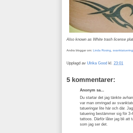
Also known as White trash license pla
Andra bloggar om:
Linda Rosing
,
svanktatuering
Upplagd av
Ulrika Good
kl.
23:01
5 kommentarer:
Anonym sa...
Du startar det jag tänkte avhan
var man omringad av svanktatu
tatueringar lite här och där. Jag
tatuering bestämmer sig för 3-4 
tattoos. Därför låter jag bli at
som jag ser det.