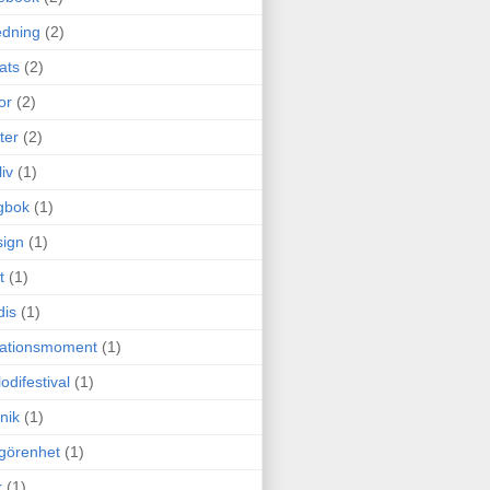
edning
(2)
cats
(2)
or
(2)
ter
(2)
liv
(1)
gbok
(1)
ign
(1)
t
(1)
dis
(1)
itationsmoment
(1)
odifestival
(1)
nik
(1)
görenhet
(1)
r
(1)