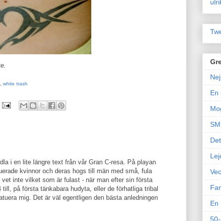
ulr
Twe
Gre
te.
Nej
,
white trash
En 
Mo
SM 
Det
Lej
dla i en lite längre text från vår Gran C-resa. På playan
erade kvinnor och deras hogs till män med små, fula
Vec
 vet inte vilket som är fulast - när man efter sin första
Fam
till, på första tänkabara hudyta, eller de förhatliga tribal
t tatuera mig. Det är väl egentligen den bästa anledningen
En 
50-