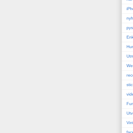
iPh
nyh
pys
Enk
Hu
Ut
We
rec
sti
vid
Fun
Utv
Vin
fac