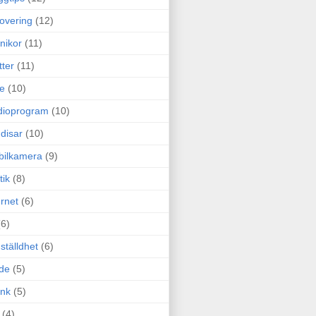
overing
(12)
nikor
(11)
tter
(11)
e
(10)
dioprogram
(10)
disar
(10)
bilkamera
(9)
tik
(8)
ernet
(6)
(6)
ställdhet
(6)
de
(5)
ink
(5)
(4)