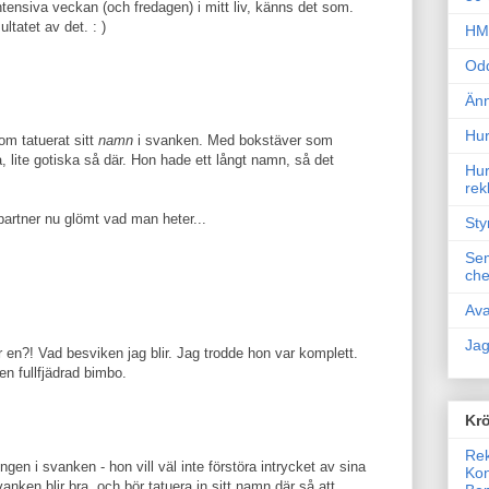
intensiva veckan (och fredagen) i mitt liv, känns det som.
tatet av det. : )
HM 
Odd
Änn
Hur
om tatuerat sitt
namn
i svanken. Med bokstäver som
, lite gotiska så där. Hon hade ett långt namn, så det
Hur
rek
 partner nu glömt vad man heter...
Sty
Sem
che
Ava
Jag
 en?! Vad besviken jag blir. Jag trodde hon var komplett.
en fullfjädrad bimbo.
Krö
Rek
ingen i svanken - hon vill väl inte förstöra intrycket av sina
Kon
nken blir bra. och bör tatuera in sitt namn där så att