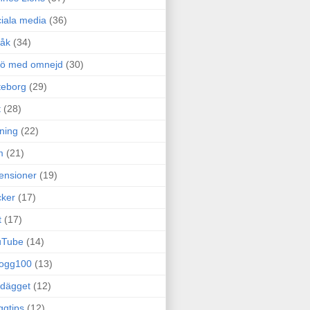
iala media
(36)
råk
(34)
rö med omnejd
(30)
teborg
(29)
t
(28)
ning
(22)
m
(21)
ensioner
(19)
ker
(17)
t
(17)
uTube
(14)
logg100
(13)
dägget
(12)
ggtips
(12)