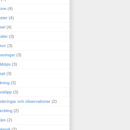
one
(4)
eter
(4)
sel
(4)
äter
(3)
mor
(3)
maningar
(3)
bbtips
(3)
ept
(3)
ckning
(3)
eoklipp
(3)
deringar och observationer
(2)
eckling
(2)
tips
(2)
ebook
(2)