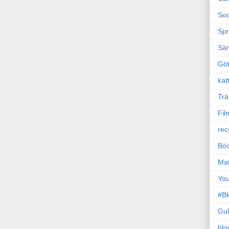
Soc
Sp
Sä
Gö
kat
Trä
Fil
rec
Böc
Ma
Yo
#B
Gul
blo