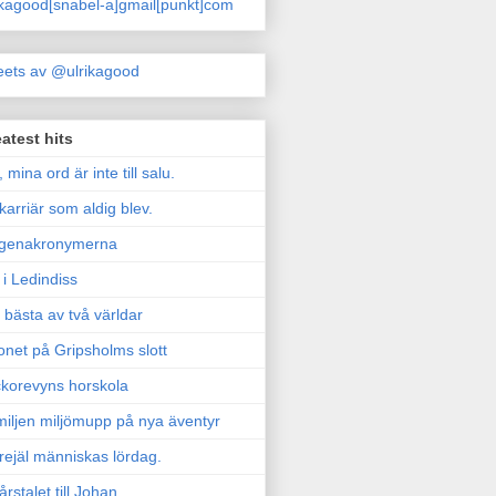
ikagood[snabel-a]gmail[punkt]com
ets av @ulrikagood
atest hits
, mina ord är inte till salu.
karriär som aldig blev.
genakronymerna
i Ledindiss
 bästa av två världar
onet på Gripsholms slott
korevyns horskola
iljen miljömupp på nya äventyr
rejäl människas lördag.
årstalet till Johan