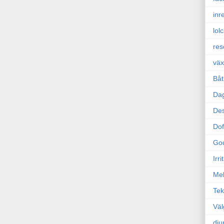
inr
lol
res
väx
Båt
Da
Des
Dof
Go
Irr
Mel
Tek
Väl
dju