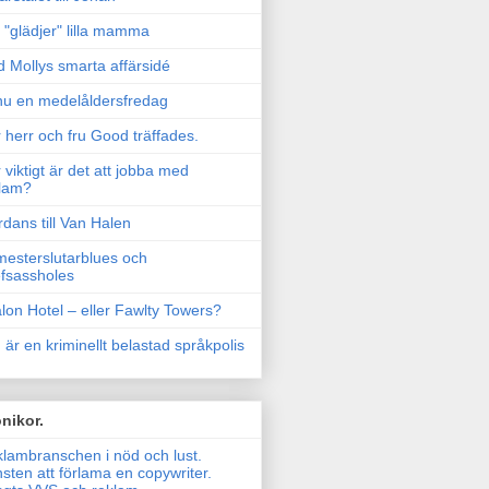
"glädjer" lilla mamma
 Mollys smarta affärsidé
u en medelåldersfredag
 herr och fru Good träffades.
 viktigt är det att jobba med
lam?
rdans till Van Halen
esterslutarblues och
fsassholes
lon Hotel – eller Fawlty Towers?
 är en kriminellt belastad språkpolis
nikor.
lambranschen i nöd och lust.
sten att förlama en copywriter.