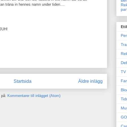
Ben
an träna in hennes namn under tiden....
Rek
par
Eti
JUH!
Per
Tr
Re
Deb
TV
Fam
Startsida
Äldre inlägg
Blo
 på:
Kommentarer till inlägget (Atom)
Tid
Mu
GO
Can