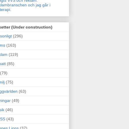
gts VVS och reklam.
lambranschen och jag går i
terapi.
ketter (Under construction)
sonligt
(296)
ams
(163)
klam
(119)
att
(85)
(79)
ilj
(75)
ggvärlden
(63)
ningar
(49)
sik
(46)
SS
(43)
nes Lions
(37)