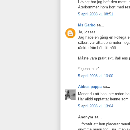
I övrigt har jag haft den mest 
Återkommer inom kort med resul
5 april 2008 kl. 08:51
Ms Garbo
sa...
Ja, jösses.
Jag hade en gång en kollega s
säkert var åtta centimeter höga
räckte från höft till höft.
Måste vara praktiskt, ifall ens
*ögonhimlar*
5 april 2008 kl. 13:00
Abbes pappa
sa...
Menar du att hon inte redan har
Har alltid uppfattat henne som 
5 april 2008 kl. 13:04
Anonym sa...
...förstår att hon placerar tauer
grymma magrutor....nä, men sva