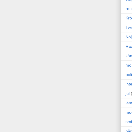
ren
Krö
Twi
Nöj
Ra
kän
mo
poli
int
jul
jäm
mo
sm
hår