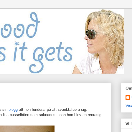
Om
Vis
a sin
blogg
att hon funderar på att svanktatuera sig.
a lilla pusselbiten som saknades innan hon blev en renrasig
Vil