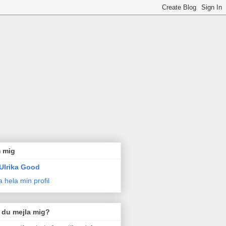
 mig
Ulrika Good
a hela min profil
l du mejla mig?