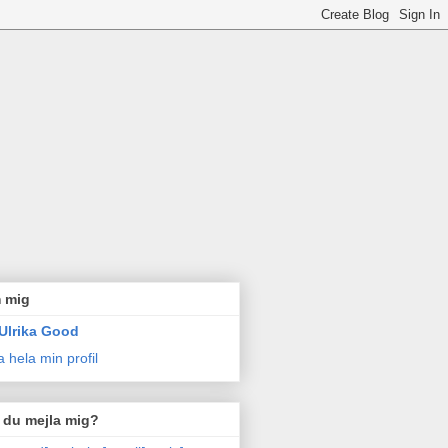
 mig
Ulrika Good
a hela min profil
l du mejla mig?