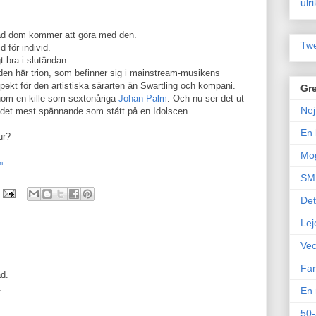
ulr
 vad dom kommer att göra med den.
Twe
 för individ.
t bra i slutändan.
en här trion, som befinner sig i mainstream-musikens
spekt för den artistiska särarten än Swartling och kompani.
Gre
enom en kille som sextonåriga
Johan Palm
. Och nu ser det ut
Nej
 det mest spännande som stått på en Idolscen.
En 
ur?
Mo
m
SM 
Det
Lej
Vec
Fam
ad.
.
En 
50-