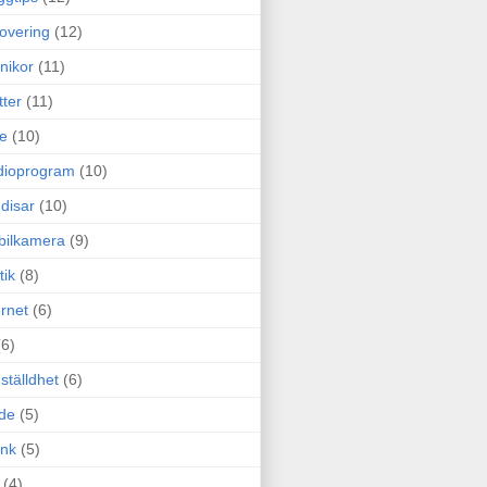
overing
(12)
nikor
(11)
tter
(11)
e
(10)
dioprogram
(10)
disar
(10)
bilkamera
(9)
tik
(8)
ernet
(6)
(6)
ställdhet
(6)
de
(5)
ink
(5)
(4)