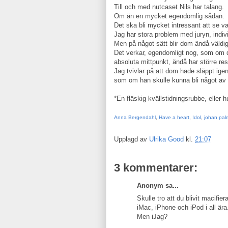
Till och med nutcaset Nils har talang.
Om än en mycket egendomlig sådan.
Det ska bli mycket intressant att se
Jag har stora problem med juryn, individ
Men på något sätt blir dom ändå väldig
Det verkar, egendomligt nog, som om d
absoluta mittpunkt, ändå har större re
Jag tvivlar på att dom hade släppt ig
som om han skulle kunna bli något av
*En fläskig kvällstidningsrubbe, eller h
Anna Bergendahl
,
Have a heart
,
Idol
,
johan pal
Upplagd av
Ulrika Good
kl.
21:07
3 kommentarer:
Anonym sa...
Skulle tro att du blivit macifier
iMac, iPhone och iPod i all ära
Men iJag?