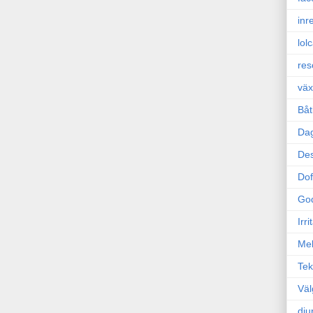
inr
lol
res
väx
Båt
Da
Des
Dof
Go
Irr
Mel
Tek
Väl
dju