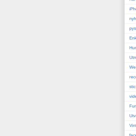
iPh
nyh
pys
Enk
Hu
Ut
We
rec
sti
vid
Fun
Utv
Vin
fac