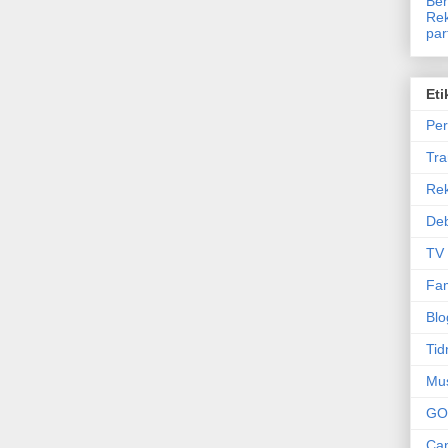
Ben
Rek
par
Eti
Per
Tr
Re
Deb
TV
Fam
Blo
Tid
Mu
GO
Can