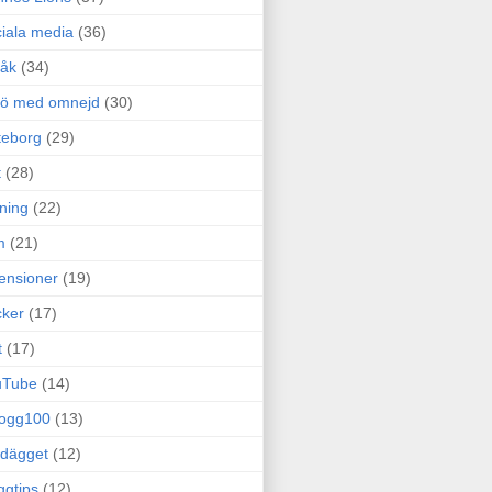
iala media
(36)
råk
(34)
rö med omnejd
(30)
teborg
(29)
t
(28)
ning
(22)
m
(21)
ensioner
(19)
ker
(17)
t
(17)
uTube
(14)
logg100
(13)
dägget
(12)
ggtips
(12)