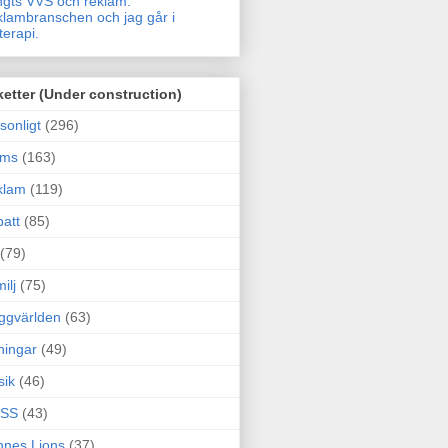
gts VVS och reklam.
lambranschen och jag går i
terapi.
ketter (Under construction)
sonligt
(296)
ams
(163)
klam
(119)
att
(85)
(79)
ilj
(75)
ggvärlden
(63)
ningar
(49)
sik
(46)
SS
(43)
nes Lions
(37)