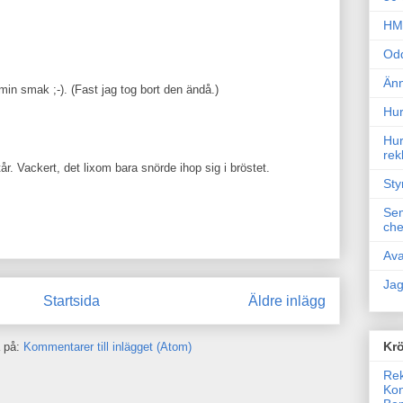
HM 
Odd
Änn
min smak ;-). (Fast jag tog bort den ändå.)
Hur
Hur
rek
år. Vackert, det lixom bara snörde ihop sig i bröstet.
Sty
Sem
che
Ava
Jag
Startsida
Äldre inlägg
Krö
 på:
Kommentarer till inlägget (Atom)
Rek
Kon