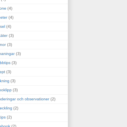
one
(4)
eter
(4)
sel
(4)
äter
(3)
mor
(3)
maningar
(3)
bbtips
(3)
ept
(3)
ckning
(3)
eoklipp
(3)
deringar och observationer
(2)
eckling
(2)
tips
(2)
ebook
(2)