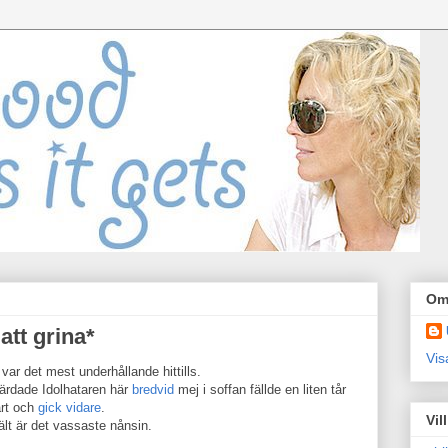
Om
att grina*
Vis
var det mest underhållande hittills.
härdade Idolhataren här
bredvid
mej i soffan fällde en liten tår
rt och
gick vidare
.
Vil
lt är det vassaste nånsin.