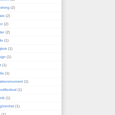
edning
(2)
cats
(2)
or
(2)
ter
(2)
liv
(1)
gbok
(1)
ign
(1)
t
(1)
dis
(1)
itationsmoment
(1)
odifestival
(1)
nik
(1)
görenhet
(1)
r
(1)