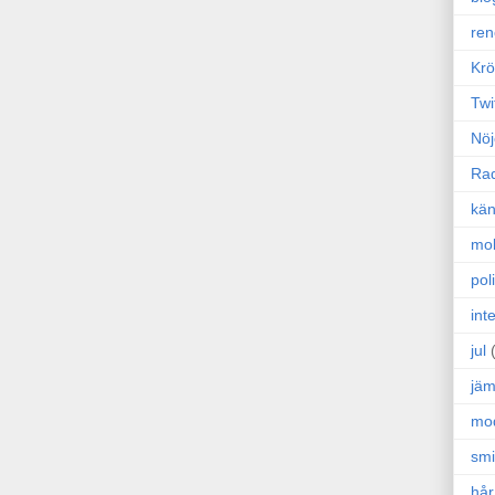
ren
Krö
Twi
Nöj
Ra
kän
mo
poli
int
jul
jäm
mo
sm
hår