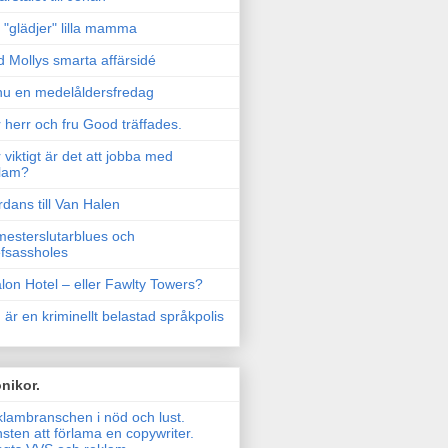
"glädjer" lilla mamma
 Mollys smarta affärsidé
u en medelåldersfredag
 herr och fru Good träffades.
 viktigt är det att jobba med
lam?
rdans till Van Halen
esterslutarblues och
fsassholes
lon Hotel – eller Fawlty Towers?
 är en kriminellt belastad språkpolis
nikor.
lambranschen i nöd och lust.
sten att förlama en copywriter.