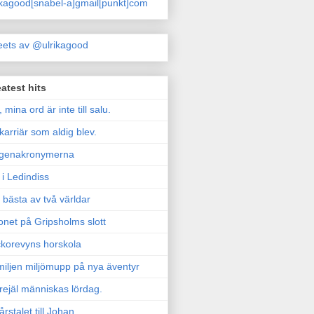
ikagood[snabel-a]gmail[punkt]com
ets av @ulrikagood
atest hits
, mina ord är inte till salu.
karriär som aldig blev.
genakronymerna
i Ledindiss
 bästa av två världar
onet på Gripsholms slott
korevyns horskola
iljen miljömupp på nya äventyr
rejäl människas lördag.
årstalet till Johan