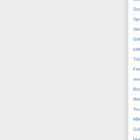
Soc
Sp
Sä
Gö
kat
Trä
Fil
rec
Böc
Ma
Yo
#B
Gul
blo