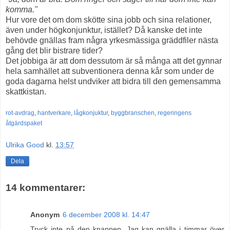
komma."
Hur vore det om dom skötte sina jobb och sina relationer,
även under högkonjunktur, istället? Då kanske det inte
behövde gnällas fram några yrkesmässiga gräddfiler nästa
gång det blir bistrare tider?
Det jobbiga är att dom dessutom är så många att det gynnar
hela samhället att subventionera denna kår som under de
goda dagarna helst undviker att bidra till den gemensamma
skattkistan.
rot-avdrag
,
hantverkare
,
lågkonjuktur
,
byggbranschen
,
regeringens
åtgärdspaket
Ulrika Good
kl.
13:57
Dela
14 kommentarer:
Anonym
6 december 2008 kl. 14:47
Tryck inte på den knappen. Jag kan gnälla i timmar över