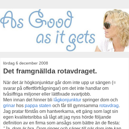
lördag 6 december 2008
Det framgnällda rotavdraget.
När det är högkonjunktur går dom inte upp ur sängen (=
svarar på offertförfrågningar) om det inte handlar om
tvåsiffriga miljoner eller lättfixade svartjobb.
Men innan det hinner bli
lågkonjunktur
springer dom och
grinar
hos
pappa staten
och får till gynnsamma
rotavdrag
.
Jag pratar förstås om hantverkarna, ett gäng som lagt sin
egen kvalitetsribba så lågt att jag nyss hörde följande
definition av en firma som ansågs som bättre än de flesta:
"Ja, dom är bra. Dom ringer och säger till när dom inte kan