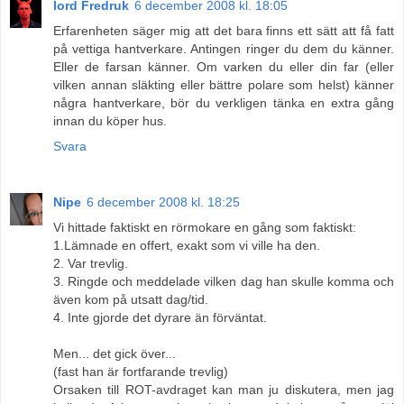
lord Fredruk
6 december 2008 kl. 18:05
Erfarenheten säger mig att det bara finns ett sätt att få fatt
på vettiga hantverkare. Antingen ringer du dem du känner.
Eller de farsan känner. Om varken du eller din far (eller
vilken annan släkting eller bättre polare som helst) känner
några hantverkare, bör du verkligen tänka en extra gång
innan du köper hus.
Svara
Nipe
6 december 2008 kl. 18:25
Vi hittade faktiskt en rörmokare en gång som faktiskt:
1.Lämnade en offert, exakt som vi ville ha den.
2. Var trevlig.
3. Ringde och meddelade vilken dag han skulle komma och
även kom på utsatt dag/tid.
4. Inte gjorde det dyrare än förväntat.
Men... det gick över...
(fast han är fortfarande trevlig)
Orsaken till ROT-avdraget kan man ju diskutera, men jag