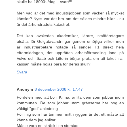
skulle ha 18000:-/dag – svart!!!
Men vad är det med industrijobben som väcker så mycket
känslor? Nyss var det bra om det såldes mindre bilar - nu
är det århundradets katastrof.
Det kan avskedas akademiker, lärare, småföretagare
utsätts för Golgatavandringar genom omöjliga villkor men
är industriarbetare hotade så sänder P1 direkt hela
eftermiddagen, det upprättas arbetsförmedling inne på
Volvo och Saab och Littorin börjar prata om att taket i a-
kassan måste höjas bara för deras skull?
Svara
Anonym
8 december 2008 kl. 17:47
Fördelen med att bo i Kinna, anlita dem som jobbar inom
kommunen. De som jobbar utom gränserna har nog en
väldigt "god" anledning.
För mig som har tummen mitt i ryggen är det ett måste att
känna dem jag anlitar.
Måste vara en skräck i en storstad.