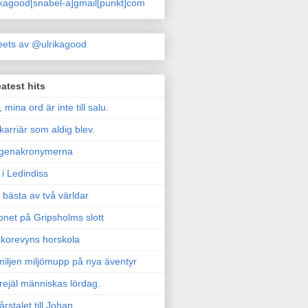
ikagood[snabel-a]gmail[punkt]com
ets av @ulrikagood
atest hits
, mina ord är inte till salu.
karriär som aldig blev.
genakronymerna
i Ledindiss
 bästa av två världar
onet på Gripsholms slott
korevyns horskola
iljen miljömupp på nya äventyr
rejäl människas lördag.
årstalet till Johan