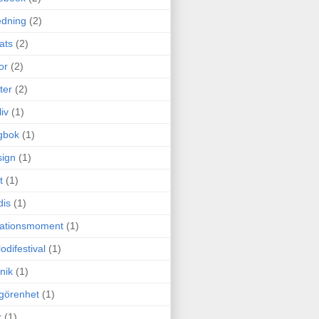
edning
(2)
cats
(2)
or
(2)
ter
(2)
liv
(1)
gbok
(1)
ign
(1)
t
(1)
dis
(1)
itationsmoment
(1)
odifestival
(1)
nik
(1)
görenhet
(1)
r
(1)