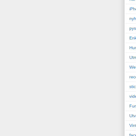
iPh
nyh
pys
Enk
Hu
Ut
We
rec
sti
vid
Fun
Utv
Vin
fac