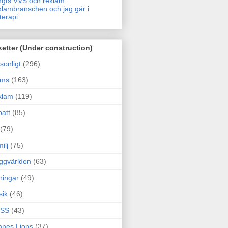
gts VVS och reklam.
lambranschen och jag går i
terapi.
ketter (Under construction)
sonligt
(296)
ams
(163)
klam
(119)
att
(85)
(79)
ilj
(75)
ggvärlden
(63)
ningar
(49)
sik
(46)
SS
(43)
nes Lions
(37)