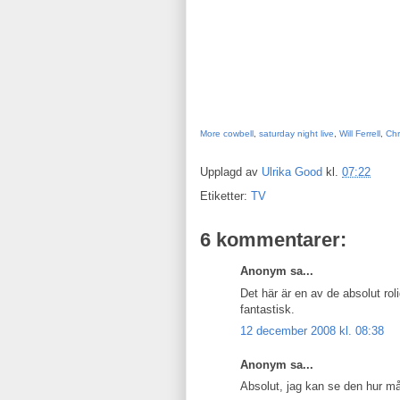
More cowbell
,
saturday night live
,
Will Ferrell
,
Chr
Upplagd av
Ulrika Good
kl.
07:22
Etiketter:
TV
6 kommentarer:
Anonym sa...
Det här är en av de absolut ro
fantastisk.
12 december 2008 kl. 08:38
Anonym sa...
Absolut, jag kan se den hur m