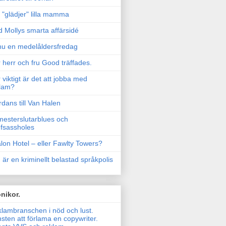
"glädjer" lilla mamma
 Mollys smarta affärsidé
u en medelåldersfredag
 herr och fru Good träffades.
 viktigt är det att jobba med
lam?
rdans till Van Halen
esterslutarblues och
fsassholes
lon Hotel – eller Fawlty Towers?
 är en kriminellt belastad språkpolis
nikor.
lambranschen i nöd och lust.
sten att förlama en copywriter.