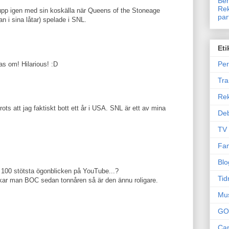
Ben
Rek
pp igen med sin koskälla när Queens of the Stoneage
par
n i sina låtar) spelade i SNL.
Eti
Per
las om! Hilarious! :D
Tr
Re
rots att jag faktiskt bott ett år i USA. SNL är ett av mina
Deb
TV
Fam
Blo
es 100 stötsta ögonblicken på YouTube...?
Tid
skar man BOC sedan tonnåren så är den ännu roligare.
Mu
GO
Can