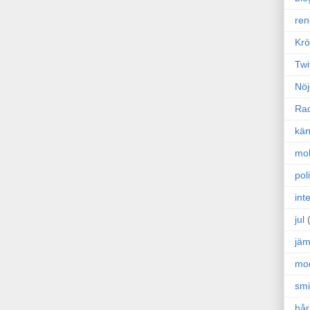
ren
Krö
Twi
Nöj
Ra
kän
mo
poli
int
jul
jäm
mo
sm
hår