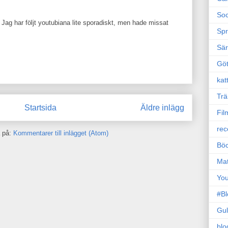
Soc
 Jag har följt youtubiana lite sporadiskt, men hade missat
Sp
Sä
Gö
kat
Trä
Startsida
Äldre inlägg
Fil
rec
 på:
Kommentarer till inlägget (Atom)
Böc
Ma
Yo
#B
Gul
blo