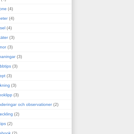
one
(4)
eter
(4)
sel
(4)
äter
(3)
mor
(3)
maningar
(3)
bbtips
(3)
ept
(3)
ckning
(3)
eoklipp
(3)
deringar och observationer
(2)
eckling
(2)
tips
(2)
ebook
(2)