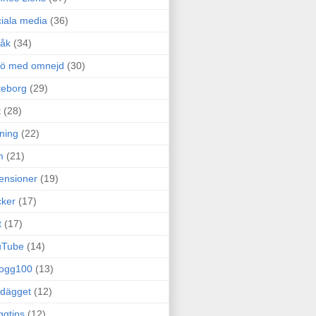
iala media
(36)
råk
(34)
rö med omnejd
(30)
teborg
(29)
t
(28)
ning
(22)
m
(21)
ensioner
(19)
ker
(17)
t
(17)
uTube
(14)
logg100
(13)
dägget
(12)
ggtips
(12)