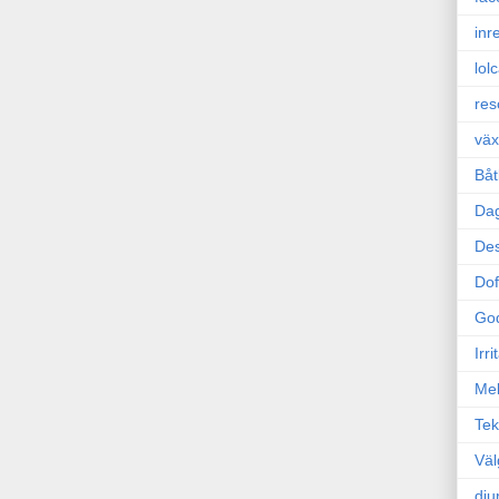
inr
lol
res
väx
Båt
Da
Des
Dof
Go
Irr
Mel
Tek
Väl
dju