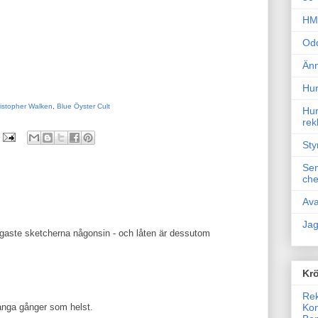
HM 
Odd
Änn
Hur
istopher Walken
,
Blue Öyster Cult
Hur
rek
Sty
Sem
che
Ava
Jag
ligaste sketcherna någonsin - och låten är dessutom
Krö
Rek
Kon
ånga gånger som helst.