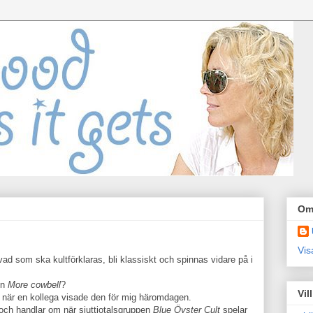
Om
Vis
 vad som ska kultförklaras, bli klassiskt och spinnas vidare på i
en
More cowbell
?
Vil
t när en kollega visade den för mig häromdagen.
och handlar om när sjuttiotalsgruppen
Blue Öyster Cult
spelar