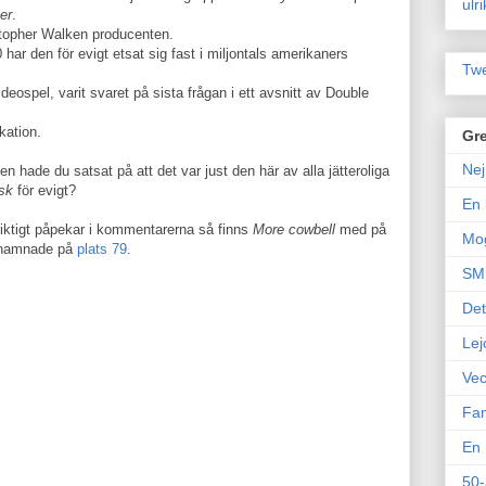
ulr
er
.
istopher Walken producenten.
ar den för evigt etsat sig fast i miljontals amerikaners
Twe
deospel, varit svaret på sista frågan i ett avsnitt av Double
kation.
Gre
Nej
en hade du satsat på att det var just den här av alla jätteroliga
isk
för evigt?
En 
tigt påpekar i kommentarerna så finns
More cowbell
med på
Mo
n hamnade på
plats 79
.
SM 
Det
Lej
Vec
Fam
En 
50-