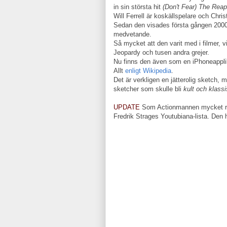
in sin största hit
(Don't Fear) The Reap
Will Ferrell är koskällspelare och Chr
Sedan den visades första gången 2000 h
medvetande.
Så mycket att den varit med i filmer, vi
Jeopardy och tusen andra grejer.
Nu finns den även som en iPhoneappli
Allt
enligt Wikipedia
.
Det är verkligen en jätterolig sketch, m
sketcher som skulle bli
kult och klass
UPDATE
Som Actionmannen mycket rik
Fredrik Strages Youtubiana-lista. De