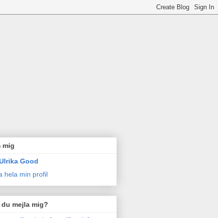
 mig
Ulrika Good
a hela min profil
l du mejla mig?