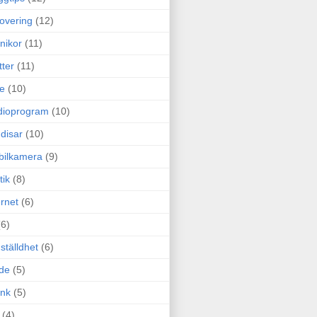
overing
(12)
nikor
(11)
tter
(11)
e
(10)
dioprogram
(10)
disar
(10)
bilkamera
(9)
tik
(8)
ernet
(6)
(6)
ställdhet
(6)
de
(5)
ink
(5)
(4)