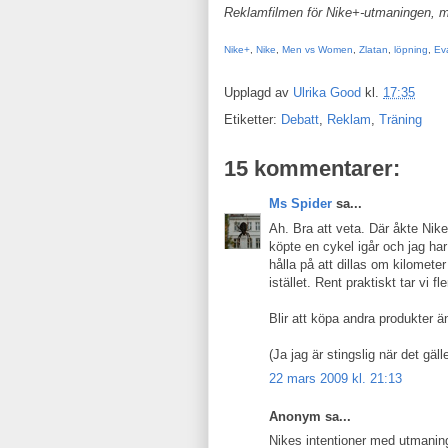
Reklamfilmen för Nike+-utmaningen, m
Nike+
,
Nike
,
Men vs Women
,
Zlatan
,
löpning
,
Ev
Upplagd av
Ulrika Good
kl.
17:35
Etiketter:
Debatt
,
Reklam
,
Träning
15 kommentarer:
Ms Spider
sa...
Ah. Bra att veta. Där åkte Nike
köpte en cykel igår och jag ha
hålla på att dillas om kilomet
istället. Rent praktiskt tar vi f
Blir att köpa andra produkter ä
(Ja jag är stingslig när det gä
22 mars 2009 kl. 21:13
Anonym sa...
Nikes intentioner med utmaninge