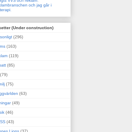
gts VVS och reklam.
lambranschen och jag går i
terapi.
ketter (Under construction)
sonligt
(296)
ams
(163)
klam
(119)
att
(85)
(79)
ilj
(75)
ggvärlden
(63)
ningar
(49)
sik
(46)
SS
(43)
nes Lions
(37)