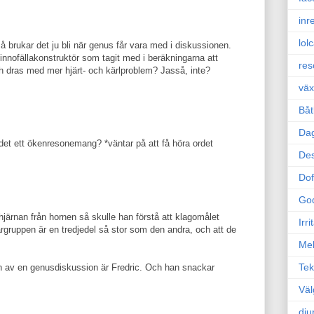
inr
lol
brukar det ju bli när genus får vara med i diskussionen.
nnofällakonstruktör som tagit med i beräkningarna att
res
dras med mer hjärt- och kärlproblem? Jasså, inte?
väx
Båt
Da
 det ett ökenresonemang? *väntar på att få höra ordet
Des
Dof
Go
ärnan från hornen så skulle han förstå att klagomålet
Irr
gruppen är en tredjedel så stor som den andra, och att de
Mel
Tek
n av en genusdiskussion är Fredric. Och han snackar
Väl
dju