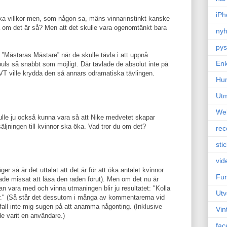
iPh
ika villkor men, som någon sa, mäns vinnarinstinkt kanske
a om det är så? Men att det skulle vara ogenomtänkt bara
nyh
pys
Mästaras Mästare” när de skulle tävla i att uppnå
Enk
ls så snabbt som möjligt. Där tävlade de absolut inte på
 SVT ville krydda den så annars odramatiska tävlingen.
Hu
Ut
We
ulle ju också kunna vara så att Nike medvetet skapar
säljningen till kvinnor ska öka. Vad tror du om det?
rec
sti
vid
r så är det uttalat att det är för att öka antalet kvinnor
Fun
de missat att läsa den raden förut). Men om det nu är
n vara med och vinna utmaningen blir ju resultatet: "Kolla
Utv
er." (Så står det dessutom i många av kommentarerna vid
 fall inte mig sugen på att anamma någonting. (Inklusive
Vin
e varit en användare.)
fac