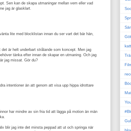
pt. Sen kan de skapa utmaningar mellan vem eller vad
Soc
e jag är glasklart.
Sp
Sä
änta lite med blocklistan innan du ser vart det bär hän,
Gö
kat
tt det är helt underbart strålande som koncept. Men jag
 behöver tänka efter innan de skapar en utmaning. Och jag
Trä
t är jag missat. Gör du?
Fil
rec
Böc
ra intentioner än att genom att visa upp hippa idrottare
Ma
Yo
#B
vinnor har mindre av sin fria tid att lägga på motion än män
rka.
Gul
jälv blir jag inte det minsta peppad att ut och springa när
blo