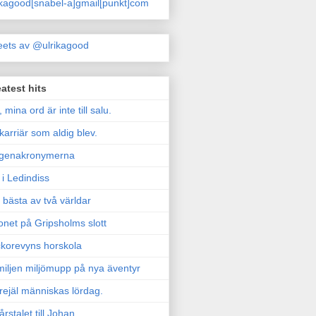
ikagood[snabel-a]gmail[punkt]com
ets av @ulrikagood
atest hits
, mina ord är inte till salu.
karriär som aldig blev.
genakronymerna
i Ledindiss
 bästa av två världar
onet på Gripsholms slott
korevyns horskola
iljen miljömupp på nya äventyr
rejäl människas lördag.
årstalet till Johan