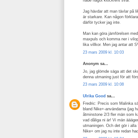
hade något klockrent svar.
Jag hävdar att man tävlar på l
är starkare. Kan någon förklar
därför tycker jag inte.
Man kan göra jämförelsen med ”
maxpuls och komma ner i vilopu
lika villkor. Men jag antar att
23 mars 2009 kl. 10:03
Anonym sa...
Jo, jag glömde säga att det sk
denna utmaning just för att för
23 mars 2009 kl. 10:08
Ulrika Good
sa...
Fredric: Precis som Malinka säge
bland Nike+-användarna (jag ha
åtminstone 2/3 fler män som ka
vad dåliga ni är! Vi män äääg
utmaningen. Och det gör i alla
Nike+ om jag nu inte redan had