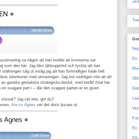
ulr
Twe
Gre
Nej
En 
nusutmaning sa någon att han trodde att kvinnorna var
g som den här. Jag blev jätteupprörd och tyckte att han
Mo
 ställningen såg ut insåg jag att han förmodligen hade helt
ikes intentioner med utmaningen. Jag tror verkligen inte att ett
SM 
s av ganska genialiska strategiska beslut, med berått mod har
 en svagare part i – där den svagare parten är en given
Det
Lej
missat? Jag vet inte, gör du?
omen
,
Ara vs Agnes
ser det dock ljusare ut:
Vec
Fam
En 
50-