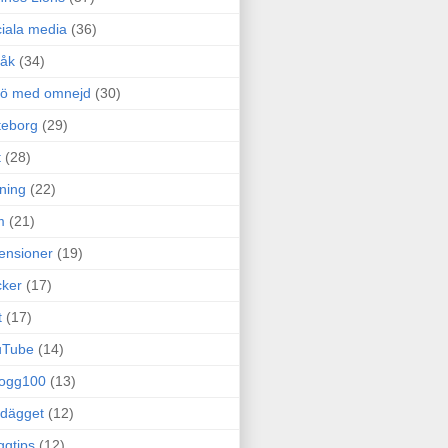
iala media
(36)
råk
(34)
rö med omnejd
(30)
teborg
(29)
t
(28)
ning
(22)
m
(21)
ensioner
(19)
ker
(17)
t
(17)
uTube
(14)
logg100
(13)
dägget
(12)
ggtips
(12)