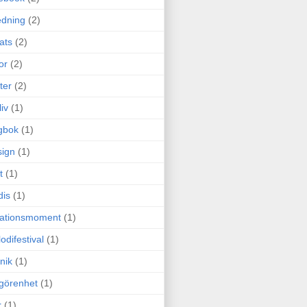
edning
(2)
cats
(2)
or
(2)
ter
(2)
liv
(1)
gbok
(1)
ign
(1)
t
(1)
dis
(1)
itationsmoment
(1)
odifestival
(1)
nik
(1)
görenhet
(1)
r
(1)