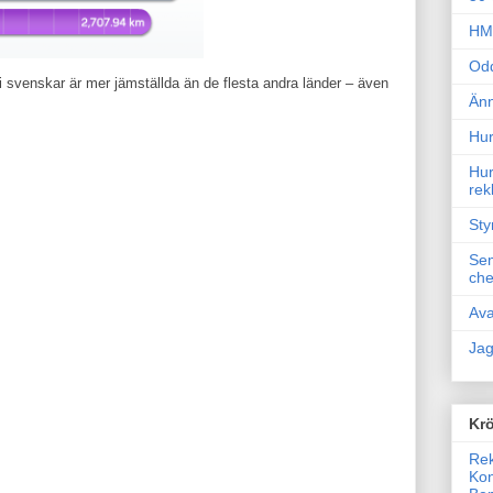
HM 
Odd
vi svenskar är mer jämställda än de flesta andra länder – även
Änn
Hur
Hur
rek
Sty
Sem
che
Ava
Jag
Krö
Rek
Kon