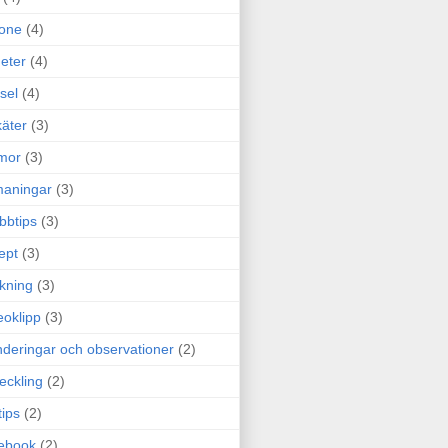
one
(4)
eter
(4)
sel
(4)
äter
(3)
mor
(3)
maningar
(3)
bbtips
(3)
ept
(3)
ckning
(3)
eoklipp
(3)
deringar och observationer
(2)
eckling
(2)
tips
(2)
ebook
(2)