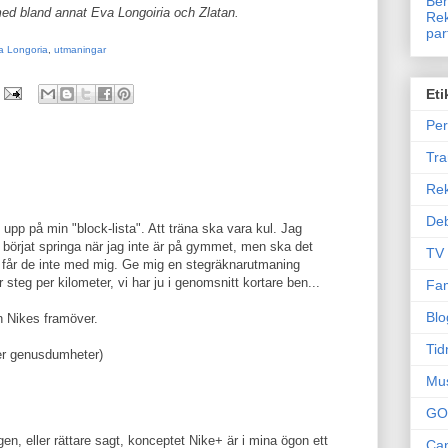
Ben
ed bland annat Eva Longoiria och Zlatan.
Rek
par
a Longoria
,
utmaningar
Eti
Per
Tr
Re
Deb
 upp på min "block-lista". Att träna ska vara kul. Jag
r börjat springa när jag inte är på gymmet, men ska det
TV
er får de inte med mig. Ge mig en stegräknarutmaning
ler steg per kilometer, vi har ju i genomsnitt kortare ben...
Fam
Blo
n Nikes framöver.
Tid
ller genusdumheter)
Mu
GO
n, eller rättare sagt, konceptet Nike+ är i mina ögon ett
Can