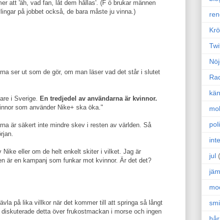
r att 'äh, vad fan, låt dem hållas'. (F ö brukar männen
lingar på jobbet också, de bara måste ju vinna.)
ren
Krö
Twi
Nöj
frorna ser ut som de gör, om man läser vad det står i slutet
Ra
kän
are i Sverige.
En tredjedel av användarna är kvinnor.
vinnor som använder Nike+ ska öka."
mo
poli
a är säkert inte mindre skev i resten av världen. Så
rjan.
int
Nike eller om de helt enkelt skiter i vilket. Jag är
jul
gen är en kampanj som funkar mot kvinnor. Är det det?
jäm
mo
sm
la på lika villkor när det kommer till att springa så långt
Vi diskuterade detta över frukostmackan i morse och ingen
hår