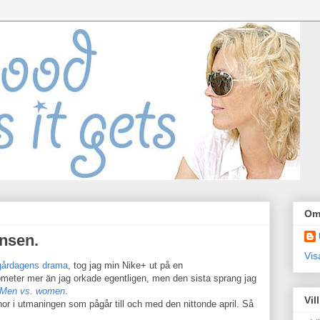
Om
nnsen.
Vis
gårdagens drama
, tog jag min Nike+ ut på en
meter mer än jag orkade egentligen, men den sista sprang jag
Men vs. women
.
Vil
nor i utmaningen som pågår till och med den nittonde april. Så