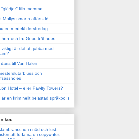
"glädjer" lilla mamma
 Mollys smarta affärsidé
u en medelåldersfredag
 herr och fru Good träffades.
 viktigt är det att jobba med
lam?
rdans till Van Halen
esterslutarblues och
fsassholes
lon Hotel – eller Fawlty Towers?
 är en kriminellt belastad språkpolis
nikor.
lambranschen i nöd och lust.
sten att förlama en copywriter.