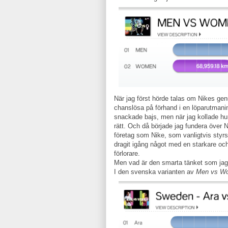
När jag först hörde talas om Nikes ge
chanslösa på förhand i en löparutmanin
snackade bajs, men när jag kollade hur
rätt. Och då började jag fundera över N
företag som Nike, som vanligtvis styr
dragit igång något med en starkare och
förlorare.
Men vad är den smarta tänket som jag 
I den svenska varianten av
Men vs W