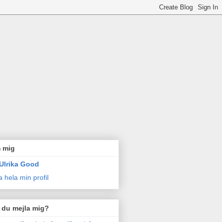
 mig
Ulrika Good
a hela min profil
l du mejla mig?