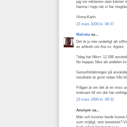
jag ser reklamen utan känner me
hamna i topp när vi har stegtäv
/Anna-Karin
23 mars 2009 kl. 08:37
Malinka
sa...
Det är ju inte underligt att sif
av artikeln om Ara vs. Agnes:
"Idag har Nike+ 12 000 använd
Nu hoppas Nike att andelen k
Genusfördelningen på användarn
resultatet är givet redan från bö
Frågan är om det är en miss av 
tveksam till om det här verkli
23 mars 2009 kl. 09:32
Anonym sa...
Män och kvinnor borde kunna täv
som möjligt, rent teoretiskt? 