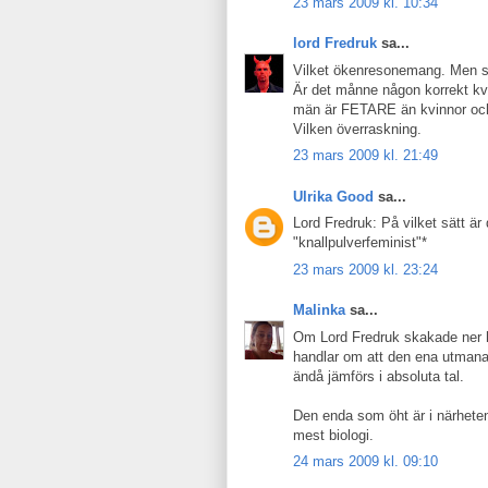
23 mars 2009 kl. 10:34
lord Fredruk
sa...
Vilket ökenresonemang. Men så 
Är det månne någon korrekt kvi
män är FETARE än kvinnor och 
Vilken överraskning.
23 mars 2009 kl. 21:49
Ulrika Good
sa...
Lord Fredruk: På vilket sätt är
"knallpulverfeminist"*
23 mars 2009 kl. 23:24
Malinka
sa...
Om Lord Fredruk skakade ner hj
handlar om att den ena utmanar
ändå jämförs i absoluta tal.
Den enda som öht är i närhete
mest biologi.
24 mars 2009 kl. 09:10