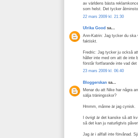
av världens bästa reklamkonce
som helst. Det tycker åtminston
22 mars 2009 kl. 21:30
Ulrika Good
sa...
Ann-Katrin: Jag tycker du ska v
faktiskt.
Fredric: Jag tycker ju också a
håller inte med om att de inte
förstår fortfarande inte vad de
23 mars 2009 kl. 06:40
Bloggerskan
sa...
Menar du att Nike har några and
sälja träningsskor?
Hmmm, månne är jag cynisk.
I övrigt är det kanske så att k
så det kan ju naturligtvis påve
Jag är i allfall inte förvånad. S