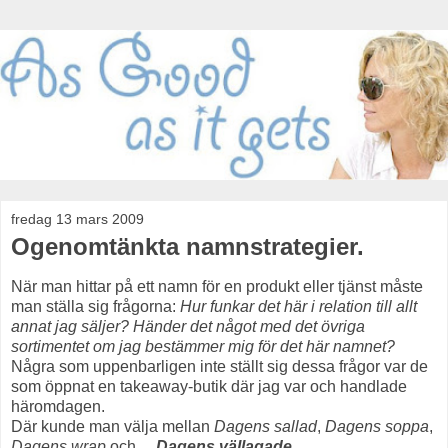
fredag 13 mars 2009
Ogenomtänkta namnstrategier.
När man hittar på ett namn för en produkt eller tjänst måste
man ställa sig frågorna:
Hur funkar det här i relation till allt
annat jag säljer? Händer det något med det övriga
sortimentet om jag bestämmer mig för det här namnet?
Några som uppenbarligen inte ställt sig dessa frågor var de
som öppnat en takeaway-butik där jag var och handlade
häromdagen.
Där kunde man välja mellan
Dagens sallad
,
Dagens soppa
,
Dagens wrap
och ...
Dagens vällagade
.