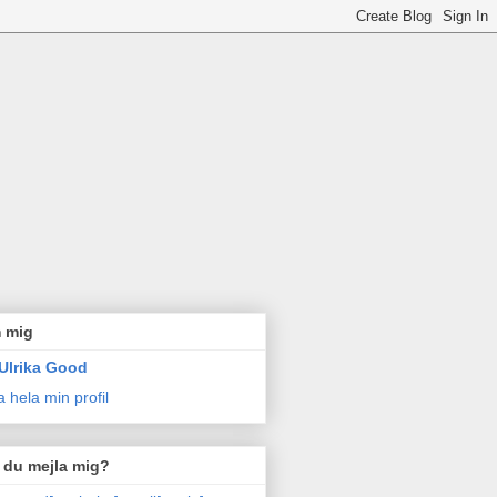
 mig
Ulrika Good
a hela min profil
l du mejla mig?