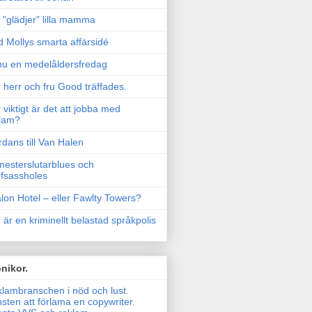
"glädjer" lilla mamma
 Mollys smarta affärsidé
u en medelåldersfredag
 herr och fru Good träffades.
 viktigt är det att jobba med
lam?
rdans till Van Halen
esterslutarblues och
fsassholes
lon Hotel – eller Fawlty Towers?
 är en kriminellt belastad språkpolis
nikor.
lambranschen i nöd och lust.
sten att förlama en copywriter.