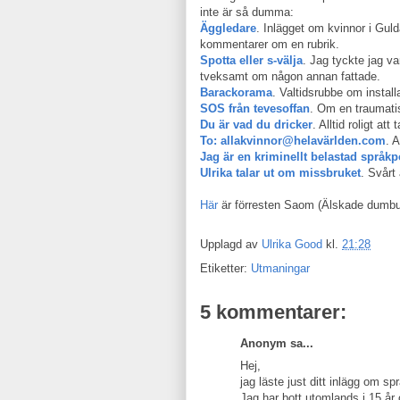
inte är så dumma:
Äggledare
. Inlägget om kvinnor i Gul
kommentarer om en rubrik.
Spotta eller s-välja
. Jag tyckte jag va
tveksamt om någon annan fattade.
Barackorama
. Valtidsrubbe om instal
SOS från tevesoffan
. Om en traumat
Du är vad du dricker
. Alltid roligt a
To: allakvinnor@helavärlden.com
. 
Jag är en kriminellt belastad språkp
Ulrika talar ut om missbruket
. Svårt 
Här
är förresten Saom (Älskade dumburk
Upplagd av
Ulrika Good
kl.
21:28
Etiketter:
Utmaningar
5 kommentarer:
Anonym sa...
Hej,
jag läste just ditt inlägg om spr
Jag har bott utomlands i 15 år 