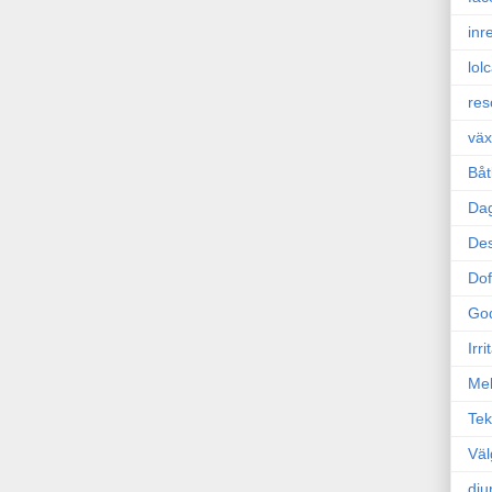
inr
lol
res
väx
Båt
Da
Des
Dof
Go
Irr
Mel
Tek
Väl
dju