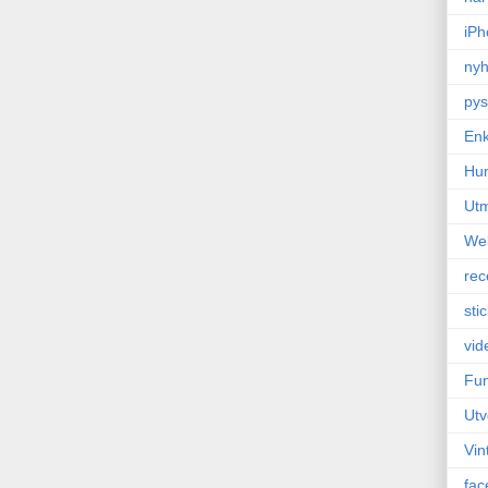
iPh
nyh
pys
Enk
Hu
Ut
We
rec
sti
vid
Fun
Utv
Vin
fac