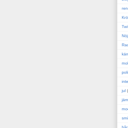
ren
Krö
Twi
Nöj
Ra
kän
mo
poli
int
jul
jäm
mo
sm
hår