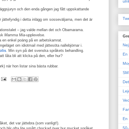
ulr
däggsjuryn och den enda gången jag fått uppskattande
Twe
r jättefyndig i detta inlägg om sosseväljarna, men det är
lationstalet – jag valde mellan det och Obamarama.
isk
Mamma Mia
-upplevelse.
Gre
tt ta en enkel poäng på en arbetskamrat.
Nej
Angeläget om idiotmail med jättesöta nallebjörnar i.
olis
. Min syn på det svenska språkets behandling.
En 
att låta bli att klicka på den, eller hur?
Mo
) när hon listar sina bästa rubbar.
SM 
Det
Lej
Vec
Fam
En 
åket, det var jättebra (som vanligt!).
50-
och blir ofta lite smått chockad över hur mycket språket