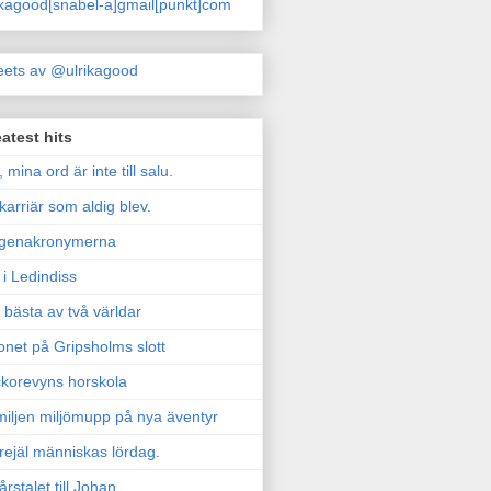
ikagood[snabel-a]gmail[punkt]com
ets av @ulrikagood
atest hits
, mina ord är inte till salu.
karriär som aldig blev.
genakronymerna
i Ledindiss
 bästa av två världar
onet på Gripsholms slott
korevyns horskola
iljen miljömupp på nya äventyr
rejäl människas lördag.
årstalet till Johan