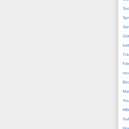
Soc
Sp
Sä
Gö
kat
Trä
Fil
rec
Böc
Ma
Yo
#B
Gul
blo