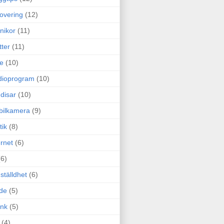
overing
(12)
nikor
(11)
tter
(11)
e
(10)
dioprogram
(10)
disar
(10)
bilkamera
(9)
tik
(8)
ernet
(6)
(6)
ställdhet
(6)
de
(5)
ink
(5)
(4)