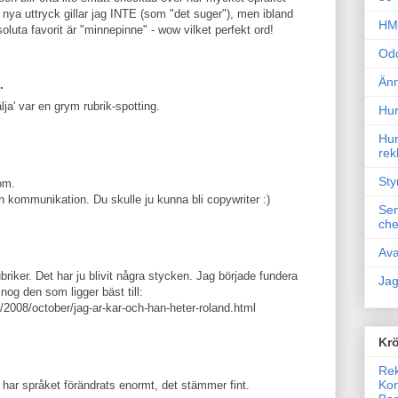
 nya uttryck gillar jag INTE (som "det suger"), men ibland
HM 
oluta favorit är "minnepinne" - wow vilket perfekt ord!
Odd
Änn
.
älja' var en grym rubrik-spotting.
Hur
Hur
rek
Sty
om.
h kommunikation. Du skulle ju kunna bli copywriter :)
Sem
che
Ava
ubriker. Det har ju blivit några stycken. Jag började fundera
Jag
nog den som ligger bäst till:
/2008/october/jag-ar-kar-och-han-heter-roland.html
Krö
Rek
Kon
har språket förändrats enormt, det stämmer fint.