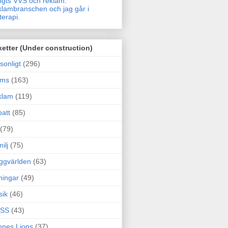
gts VVS och reklam.
lambranschen och jag går i
terapi.
ketter (Under construction)
sonligt
(296)
ams
(163)
klam
(119)
att
(85)
(79)
ilj
(75)
ggvärlden
(63)
ningar
(49)
sik
(46)
SS
(43)
nes Lions
(37)