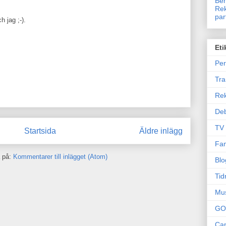
Ben
Rek
par
 jag ;-).
Eti
Per
Tr
Re
Deb
TV
Startsida
Äldre inlägg
Fam
 på:
Kommentarer till inlägget (Atom)
Blo
Tid
Mu
GO
Can