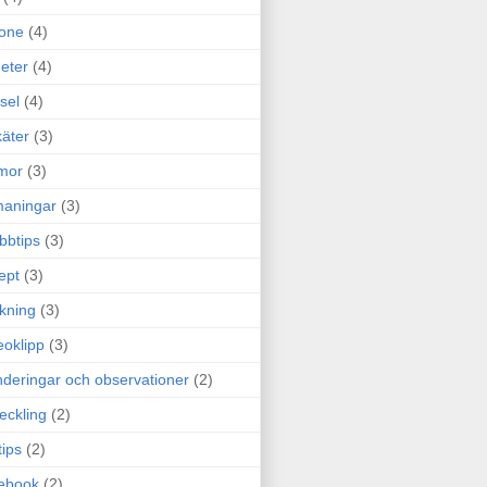
one
(4)
eter
(4)
sel
(4)
äter
(3)
mor
(3)
maningar
(3)
bbtips
(3)
ept
(3)
ckning
(3)
eoklipp
(3)
deringar och observationer
(2)
eckling
(2)
tips
(2)
ebook
(2)