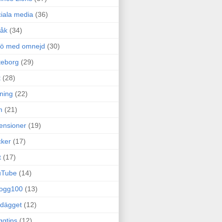
iala media
(36)
råk
(34)
rö med omnejd
(30)
teborg
(29)
t
(28)
ning
(22)
m
(21)
ensioner
(19)
ker
(17)
t
(17)
uTube
(14)
logg100
(13)
dägget
(12)
ggtips
(12)