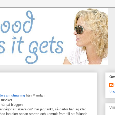
Om
Vis
dersam utmaning
från Mymlan.
 rubriker.
n här på bloggen.
Vil
ar något att skriva om"
har jag tänkt, så därför har jag idag
lägg jag gjort sedan starten och kommit fram till att följande