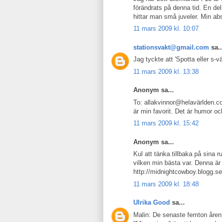
förändrats på denna tid. En del
hittar man små juveler. Min abs
11 mars 2009 kl. 10:07
stationsvakt@gmail.com
sa..
Jag tyckte att 'Spotta eller s-v
11 mars 2009 kl. 13:38
Anonym sa...
To: allakvinnor@helavärlden.c
är min favorit. Det är humor oc
11 mars 2009 kl. 15:42
Anonym sa...
Kul att tänka tillbaka på sina r
vilken min bästa var. Denna är 
http://midnightcowboy.blogg.se
11 mars 2009 kl. 18:48
Ulrika Good
sa...
Malin: De senaste femton åren 