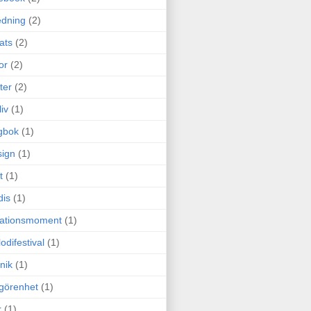
edning
(2)
cats
(2)
or
(2)
ter
(2)
liv
(1)
gbok
(1)
ign
(1)
t
(1)
dis
(1)
itationsmoment
(1)
odifestival
(1)
nik
(1)
görenhet
(1)
r
(1)