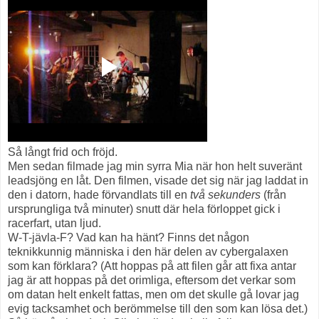
Så långt frid och fröjd.
Men sedan filmade jag min syrra Mia när hon helt suveränt
leadsjöng en låt. Den filmen, visade det sig när jag laddat in
den i datorn, hade förvandlats till en
två sekunders
(från
ursprungliga två minuter) snutt där hela förloppet gick i
racerfart, utan ljud.
W-T-jävla-F? Vad kan ha hänt? Finns det någon
teknikkunnig människa i den här delen av cybergalaxen
som kan förklara? (Att hoppas på att filen går att fixa antar
jag är att hoppas på det orimliga, eftersom det verkar som
om datan helt enkelt fattas, men om det skulle gå lovar jag
evig tacksamhet och berömmelse till den som kan lösa det.)