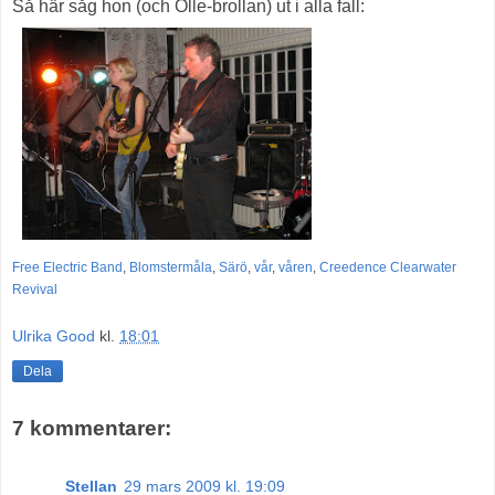
Så här såg hon (och Olle-brollan) ut i alla fall:
Free Electric Band
,
Blomstermåla
,
Särö
,
vår
,
våren
,
Creedence Clearwater
Revival
Ulrika Good
kl.
18:01
Dela
7 kommentarer:
Stellan
29 mars 2009 kl. 19:09