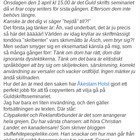
Onsdagen den 1 april kl 15.00 är det Guld skrifts seminariet
då vi firar copy writers för sista gången. Eftersom dem inte
behövs längre.
Kanske är det dig vi säger "hejdå" till?!"
Det första jag tänker är: Åh, vad underbart, det är ju precis
så här det ääääär! Världen av idag kryllar av skriftmässigt
tondöva "skribenter" vars skrivmåtto är
Äsch, vem bryr sig?!
Men sedan smyger sig en eksemartad känsla på mig, som
så många gånger förr:
Tänk om dom har rätt, dom där
ignoranta dyslektikerna. Tänk om det bara är elitistiskt
språkbögeri att bry sig om skiljetecken, särskrivning, korrekt
användning av versaler och vacker ordföljd. Ingen märker ju
ändå skillnaden.
Hur det än är med den saken har
Åkestam Holst
gjort ett
perfekt jobb för att få copywriters att vilja gå på
Guldskriftsseminariet.
Jag har bara en liten invändning, och den gäller
fortsättningen av texten. Där står:
Citypaketet och Reklamförbundet är det som arrangerar
hela grejen. Du har värsta chansen: att höra Christian
Lander, en kanadensare! Som skriver bloggen
stuffwhitepeoplelike.com. Han snackar om hur man går från