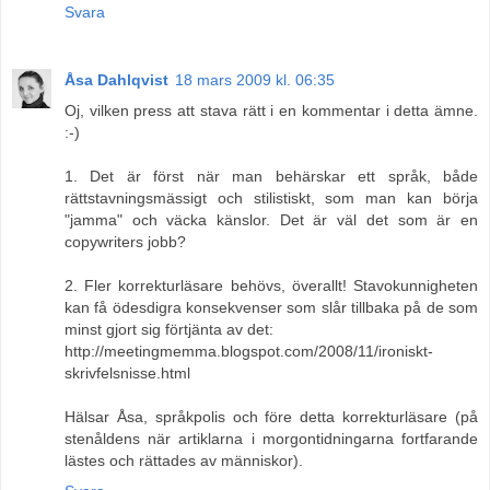
Svara
Åsa Dahlqvist
18 mars 2009 kl. 06:35
Oj, vilken press att stava rätt i en kommentar i detta ämne.
:-)
1. Det är först när man behärskar ett språk, både
rättstavningsmässigt och stilistiskt, som man kan börja
"jamma" och väcka känslor. Det är väl det som är en
copywriters jobb?
2. Fler korrekturläsare behövs, överallt! Stavokunnigheten
kan få ödesdigra konsekvenser som slår tillbaka på de som
minst gjort sig förtjänta av det:
http://meetingmemma.blogspot.com/2008/11/ironiskt-
skrivfelsnisse.html
Hälsar Åsa, språkpolis och före detta korrekturläsare (på
stenåldens när artiklarna i morgontidningarna fortfarande
lästes och rättades av människor).