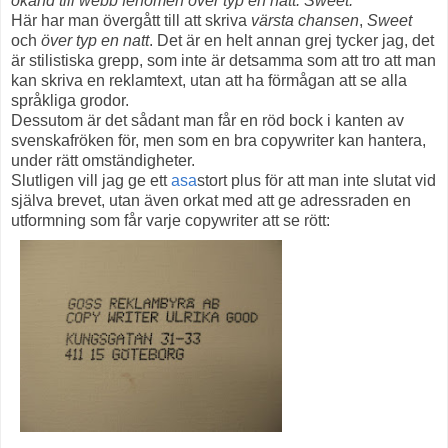
okänd till webb fenomen över typ en natt. Sweet.
Här har man övergått till att skriva
värsta chansen
,
Sweet
och
över typ en natt
. Det är en helt annan grej tycker jag, det
är stilistiska grepp, som inte är detsamma som att tro att man
kan skriva en reklamtext, utan att ha förmågan att se alla
språkliga grodor.
Dessutom är det sådant man får en röd bock i kanten av
svenskafröken för, men som en bra copywriter kan hantera,
under rätt omständigheter.
Slutligen vill jag ge ett
asa
stort plus för att man inte slutat vid
själva brevet, utan även orkat med att ge adressraden en
utformning som får varje copywriter att se rött: