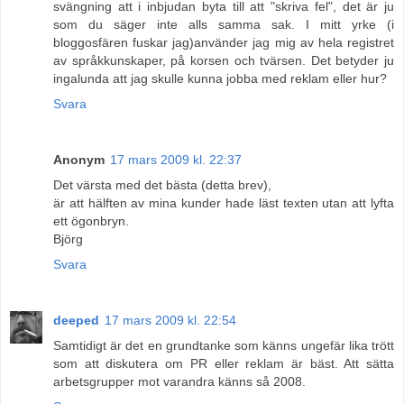
svängning att i inbjudan byta till att "skriva fel", det är ju
som du säger inte alls samma sak. I mitt yrke (i
bloggosfären fuskar jag)använder jag mig av hela registret
av språkkunskaper, på korsen och tvärsen. Det betyder ju
ingalunda att jag skulle kunna jobba med reklam eller hur?
Svara
Anonym
17 mars 2009 kl. 22:37
Det värsta med det bästa (detta brev),
är att hälften av mina kunder hade läst texten utan att lyfta
ett ögonbryn.
Björg
Svara
deeped
17 mars 2009 kl. 22:54
Samtidigt är det en grundtanke som känns ungefär lika trött
som att diskutera om PR eller reklam är bäst. Att sätta
arbetsgrupper mot varandra känns så 2008.