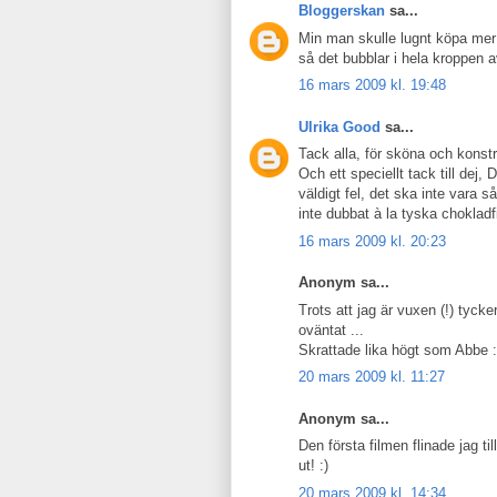
Bloggerskan
sa...
Min man skulle lugnt köpa mer s
så det bubblar i hela kroppen 
16 mars 2009 kl. 19:48
Ulrika Good
sa...
Tack alla, för sköna och konst
Och ett speciellt tack till de
väldigt fel, det ska inte vara så
inte dubbat à la tyska chokladfi
16 mars 2009 kl. 20:23
Anonym sa...
Trots att jag är vuxen (!) tycker
oväntat ...
Skrattade lika högt som Abbe :
20 mars 2009 kl. 11:27
Anonym sa...
Den första filmen flinade jag til
ut! :)
20 mars 2009 kl. 14:34