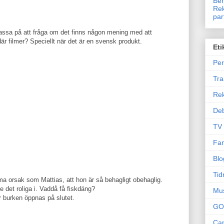
Ben
Rek
par
assa på att fråga om det finns någon mening med att
är filmer? Speciellt när det är en svensk produkt.
Eti
Per
Tr
Re
Deb
TV
Fam
Blo
Tid
mma orsak som Mattias, att hon är så behagligt obehaglig.
te det roliga i. Vaddå få fiskdäng?
Mu
r burken öppnas på slutet.
GO
Can