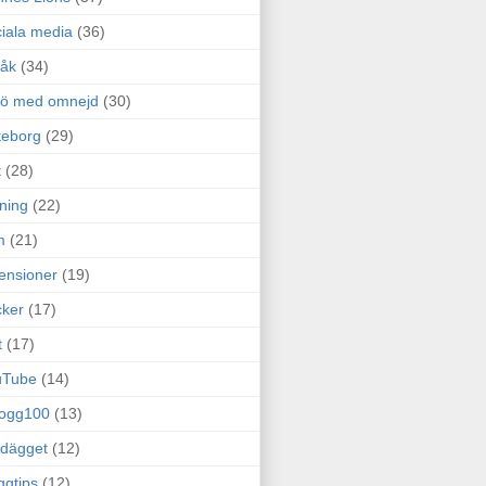
iala media
(36)
råk
(34)
rö med omnejd
(30)
teborg
(29)
t
(28)
ning
(22)
m
(21)
ensioner
(19)
ker
(17)
t
(17)
uTube
(14)
logg100
(13)
dägget
(12)
ggtips
(12)