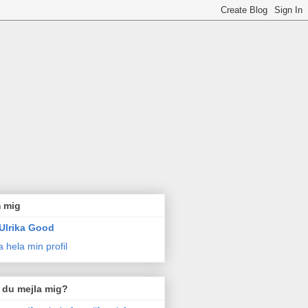
 mig
Ulrika Good
a hela min profil
l du mejla mig?