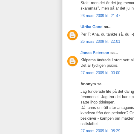
Stolt: men det är det jag menar
skammas", men så är det ju int
26 mars 2009 kl. 21:47
Ulrika Good
sa...
Per T: Aha, du tänkte så, du ;-)
26 mars 2009 kl. 22:01
Jonas Peterson
sa...
Klåparna ändrade i stort sett al
Det är tydligen praxis.
27 mars 2009 kl. 00:00
Anonym sa...
Jag funderade lite på det där ig
fenomenet. Jag tror det kan spå
satte ihop tidningen.
Då fanns en rätt stor antagoni
kvarleva från den perioden? O
beskriver - kampen om makten 
nattskiftet.
27 mars 2009 kl. 08:29