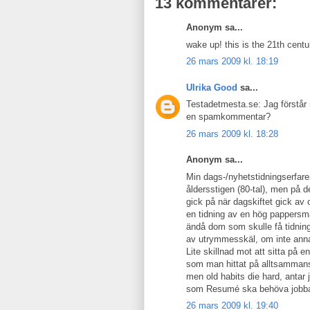
13 kommentarer:
Anonym sa...
wake up! this is the 21th centu
26 mars 2009 kl. 18:19
Ulrika Good
sa...
Testadetmesta.se: Jag förstår 
en spamkommentar?
26 mars 2009 kl. 18:28
Anonym sa...
Min dags-/nyhetstidningserfar
åldersstigen (80-tal), men på d
gick på när dagskiftet gick av 
en tidning av en hög pappersma
ändå dom som skulle få tidning
av utrymmesskäl, om inte anna
Lite skillnad mot att sitta på 
som man hittat på alltsammans
men old habits die hard, antar 
som Resumé ska behöva jobba 
26 mars 2009 kl. 19:40