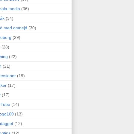
iala media
(36)
råk
(34)
rö med omnejd
(30)
teborg
(29)
t
(28)
ning
(22)
m
(21)
ensioner
(19)
ker
(17)
t
(17)
uTube
(14)
logg100
(13)
dägget
(12)
ggtips
(12)