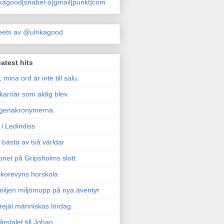
ikagood[snabel-a]gmail[punkt]com
ets av @ulrikagood
atest hits
, mina ord är inte till salu.
karriär som aldig blev.
genakronymerna
i Ledindiss
 bästa av två världar
onet på Gripsholms slott
korevyns horskola
iljen miljömupp på nya äventyr
rejäl människas lördag.
årstalet till Johan