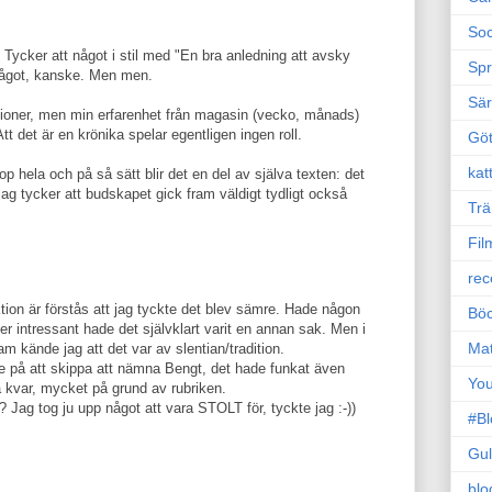
Soc
g. Tycker att något i stil med "En bra anledning att avsky
Sp
något, kanske. Men men.
Sä
tioner, men min erfarenhet från magasin (vecko, månads)
tt det är en krönika spelar egentligen ingen roll.
Gö
kat
p hela och på så sätt blir det en del av själva texten: det
 jag tycker att budskapet gick fram väldigt tydligt också
Trä
Fil
rec
ktion är förstås att jag tyckte det blev sämre. Hade någon
Böc
i mer intressant hade det självklart varit en annan sak. Men i
Ma
m kände jag att det var av slentian/tradition.
de på att skippa att nämna Bengt, det hade funkat även
Yo
 kvar, mycket på grund av rubriken.
 Jag tog ju upp något att vara STOLT för, tyckte jag :-))
#B
Gul
blo