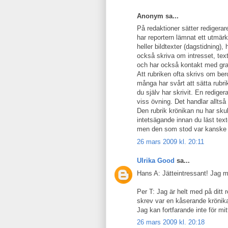
Anonym sa...
På redaktioner sätter redigerar
har reportern lämnat ett utmärk
heller bildtexter (dagstidning),
också skriva om intresset, text
och har också kontakt med grafi
Att rubriken ofta skrivs om ber
många har svårt att sätta rubrik
du själv har skrivit. En redig
viss övning. Det handlar allts
Den rubrik krönikan nu har skul
intetsägande innan du läst text
men den som stod var kanske
26 mars 2009 kl. 20:11
Ulrika Good
sa...
Hans A: Jätteintressant! Jag mi
Per T: Jag är helt med på ditt
skrev var en kåserande krönika
Jag kan fortfarande inte för mitt
26 mars 2009 kl. 20:18