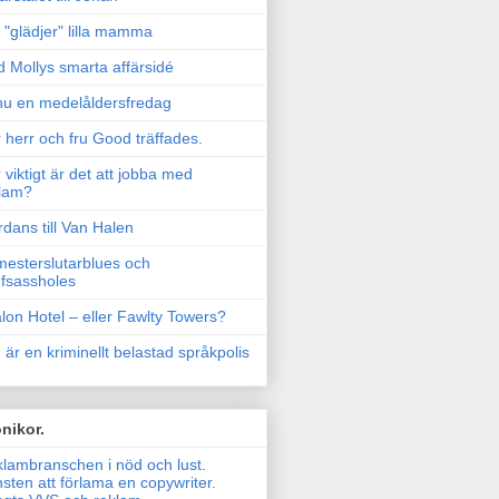
"glädjer" lilla mamma
 Mollys smarta affärsidé
u en medelåldersfredag
 herr och fru Good träffades.
 viktigt är det att jobba med
lam?
rdans till Van Halen
esterslutarblues och
fsassholes
lon Hotel – eller Fawlty Towers?
 är en kriminellt belastad språkpolis
nikor.
lambranschen i nöd och lust.
sten att förlama en copywriter.