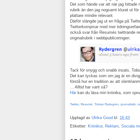
Det som hände var att när jag hittade
rubrik än den jag nogsamt klurat ut för
plattare mindre relevant.
Därför slängde jag ut en fråga på Twitt
Twitterkompisar med mer tidningserfaren
också svar från Resumés twittrande re
originalrubrik i webbpubliceringen.
Tack för snygg och snabb insats, Tobi
Det kan tyckas som om jag är en divig
förstå hur en tradition av att slentrian
... Alltid har varit så?
Här
kan du läsa min krönika, som sprung
Twitter
,
Resumé
,
Tobias Rydegren
,
journalistik
,
r
Upplagd av
Ulrika Good
kl.
16:43
Etiketter:
Krönikor
,
Reklam
,
Sociala m