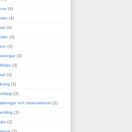
one
(4)
eter
(4)
sel
(4)
äter
(3)
mor
(3)
maningar
(3)
bbtips
(3)
ept
(3)
ckning
(3)
eoklipp
(3)
deringar och observationer
(2)
eckling
(2)
tips
(2)
ebook
(2)