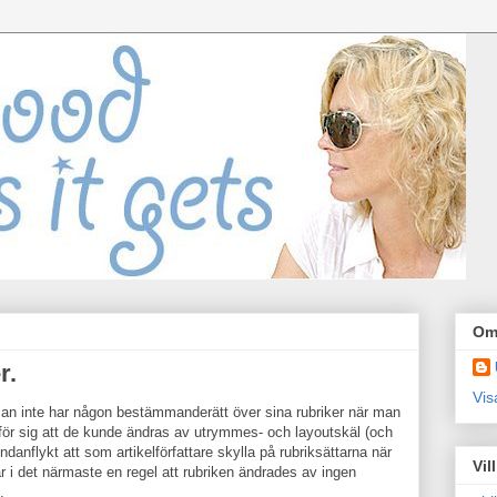
Om
r.
Vis
 man inte har någon bestämmanderätt över sina rubriker när man
h för sig att de kunde ändras av utrymmes- och layoutskäl (och
undanflykt att som artikelförfattare skylla på rubriksättarna när
Vil
ar i det närmaste en regel att rubriken ändrades av ingen
.