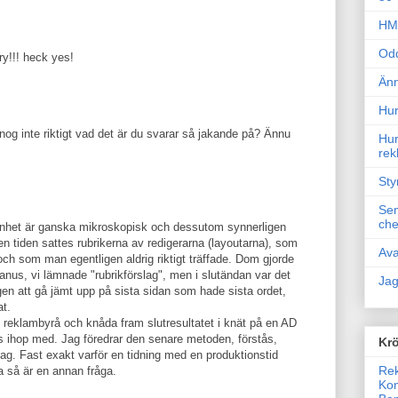
HM 
Odd
ry!!! heck yes!
Änn
Hur
nog inte riktigt vad det är du svarar så jakande på? Ännu
Hur
rek
Sty
Sem
che
enhet är ganska mikroskopisk och dessutom synnerligen
en tiden sattes rubrikerna av redigerarna (layoutarna), som
Ava
och som man egentligen aldrig riktigt träffade. Dom gjorde
nus, vi lämnade "rubrikförslag", men i slutändan var det
Jag
en att gå jämt upp på sista sidan som hade sista ordet,
t.
en reklambyrå och knåda fram slutresultatet i knät på en AD
 ihop med. Jag föredrar den senare metoden, förstås,
Krö
jag. Fast exakt varför en tidning med en produktionstid
Rek
så är en annan fråga.
Kon