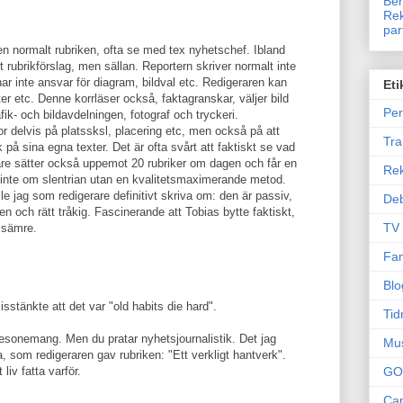
Ben
Rek
par
en normalt rubriken, ofta se med tex nyhetschef. Ibland
t rubrikförslag, men sällan. Reportern skriver normalt inte
 har inte ansvar för diagram, bildval etc. Redigeraren kan
Eti
er etc. Denne korrläser också, faktagranskar, väljer bild
Per
k- och bildavdelningen, fotograf och tryckeri.
or delvis på platssksl, placering etc, men också på att
Tr
 på sina egna texter. Det är ofta svårt att faktiskt se vad
erare sätter också uppemot 20 rubriker om dagen och får en
Re
å inte om slentrian utan en kvalitetsmaximerande metod.
le jag som redigerare definitivt skriva om: den är passiv,
Deb
en och rätt tråkig. Fascinerande att Tobias bytte faktiskt,
TV
 sämre.
Fam
Blo
sstänkte att det var "old habits die hard".
Tid
 resonemang. Men du pratar nyhetsjournalistik. Det jag
Mu
, som redigeraren gav rubriken: "Ett verkligt hantverk".
 liv fatta varför.
GO
Can