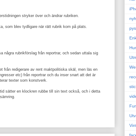
iPh
erstidningen stryker över och ändrar rubriken.
nyh
a, som blev tydligare när rätt rubrik kom på plats.
pys
Enk
Hu
 några rubrikförslag från reportrar, och sedan uttala sig
Ut
We
t från redigerare av rent maktpolitiska skäl, men läs en
ingresser etc) från reportrar och du inser snart att det är
rec
nterar texter som konstverk.
sti
id sätter en klockren rubbe till sin text också, och i detta
vid
örsämring.
Fun
Utv
Vin
fac