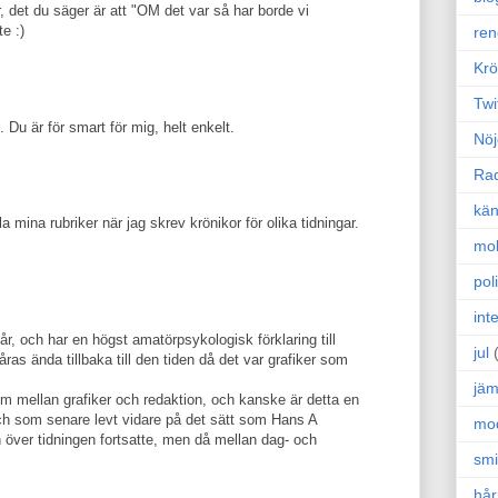
, det du säger är att "OM det var så har borde vi
e :)
ren
Krö
Twi
. Du är för smart för mig, helt enkelt.
Nöj
Ra
kän
la mina rubriker när jag skrev krönikor för olika tidningar.
mo
poli
int
år, och har en högst amatörpsykologisk förklaring till
jul
ras ända tillbaka till den tiden då det var grafiker som
jäm
sm mellan grafiker och redaktion, och kanske är detta en
ch som senare levt vidare på det sätt som Hans A
mo
över tidningen fortsatte, men då mellan dag- och
sm
hår