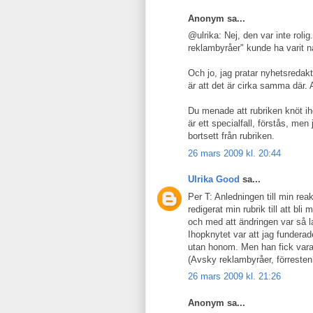
Anonym sa...
@ulrika: Nej, den var inte roli
reklambyråer" kunde ha varit 
Och jo, jag pratar nyhetsredak
är att det är cirka samma där. A
Du menade att rubriken knöt iho
är ett specialfall, förstås, men
bortsett från rubriken.
26 mars 2009 kl. 20:44
Ulrika Good
sa...
Per T: Anledningen till min rea
redigerat min rubrik till att bl
och med att ändringen var så la
Ihopknytet var att jag fundera
utan honom. Men han fick vara
(Avsky reklambyråer, förresten?
26 mars 2009 kl. 21:26
Anonym sa...