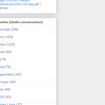
gts VVS och reklam.
lambranschen och jag går i
terapi.
ketter (Under construction)
sonligt
(296)
ams
(163)
klam
(119)
att
(85)
(79)
ilj
(75)
ggvärlden
(63)
ningar
(49)
sik
(46)
SS
(43)
nes Lions
(37)