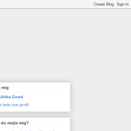
 mig
Ulrika Good
a hela min profil
l du mejla mig?