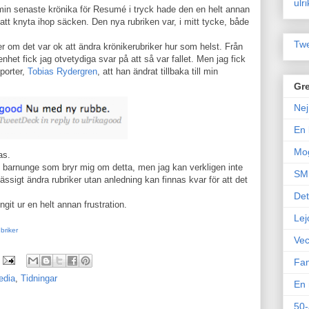
ulr
 min senaste krönika för Resumé i tryck hade den en helt annan
 att knyta ihop säcken. Den nya rubriken var, i mitt tycke, både
Twe
er om det var ok att ändra krönikerubriker hur som helst. Från
het fick jag otvetydiga svar på att så var fallet. Men jag fick
porter,
Tobias Rydergren
, att han ändrat tillbaka till min
Gre
Nej
En 
Mo
as.
 barnunge som bryr mig om detta, men jag kan verkligen inte
SM 
mässigt ändra rubriker utan anledning kan finnas kvar för att det
Det
it ur en helt annan frustration.
Lej
ubriker
Vec
Fam
edia
,
Tidningar
En 
50-