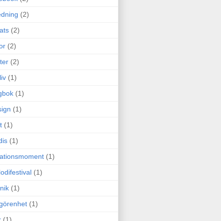
edning
(2)
cats
(2)
or
(2)
ter
(2)
liv
(1)
gbok
(1)
ign
(1)
t
(1)
dis
(1)
itationsmoment
(1)
odifestival
(1)
nik
(1)
görenhet
(1)
r
(1)