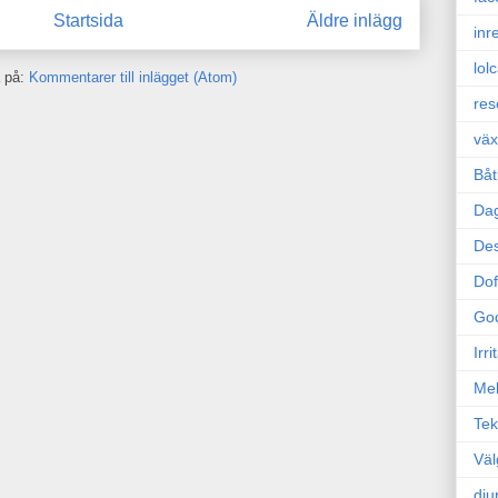
Startsida
Äldre inlägg
inr
lol
 på:
Kommentarer till inlägget (Atom)
res
väx
Båt
Da
Des
Dof
Go
Irr
Mel
Tek
Väl
dju