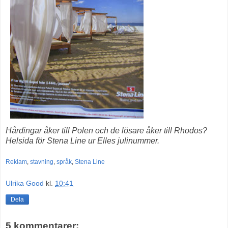
Hårdingar åker till Polen och de lösare åker till Rhodos?
Helsida för Stena Line ur Elles julinummer.
Reklam
,
stavning
,
språk
,
Stena Line
Ulrika Good
kl.
10:41
Dela
5 kommentarer: