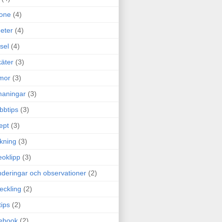
one
(4)
eter
(4)
sel
(4)
äter
(3)
mor
(3)
maningar
(3)
bbtips
(3)
ept
(3)
ckning
(3)
eoklipp
(3)
deringar och observationer
(2)
eckling
(2)
tips
(2)
ebook
(2)