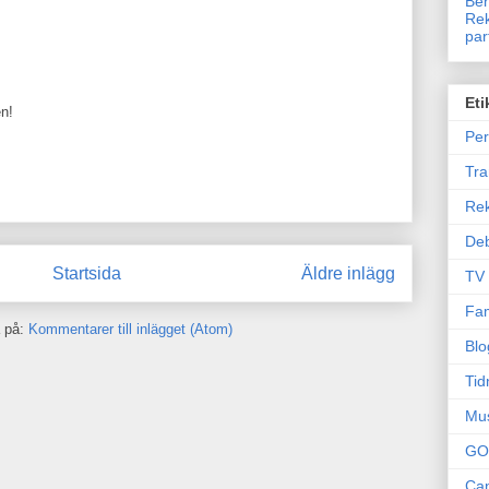
Ben
Rek
par
Eti
en!
Per
Tr
Re
Deb
Startsida
Äldre inlägg
TV
Fam
 på:
Kommentarer till inlägget (Atom)
Blo
Tid
Mu
GO
Can