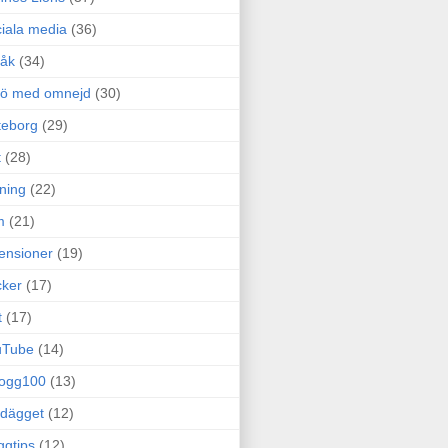
iala media
(36)
råk
(34)
rö med omnejd
(30)
teborg
(29)
t
(28)
ning
(22)
m
(21)
ensioner
(19)
ker
(17)
t
(17)
uTube
(14)
logg100
(13)
dägget
(12)
ggtips
(12)