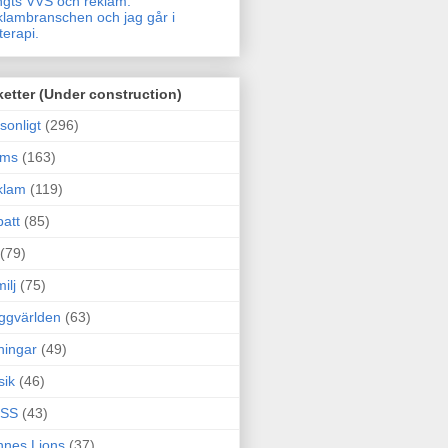
gts VVS och reklam.
lambranschen och jag går i
terapi.
ketter (Under construction)
sonligt
(296)
ams
(163)
klam
(119)
att
(85)
(79)
ilj
(75)
ggvärlden
(63)
ningar
(49)
sik
(46)
SS
(43)
nes Lions
(37)