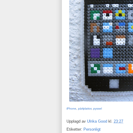
iPhone
,
pärlplattor
,
pyssel
Upplagd av
Ulrika Good
kl.
23:27
Etiketter:
Personligt