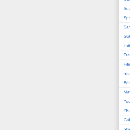
Soc
Sp
Sä
Gö
kat
Trä
Fil
rec
Böc
Ma
Yo
#B
Gul
blo