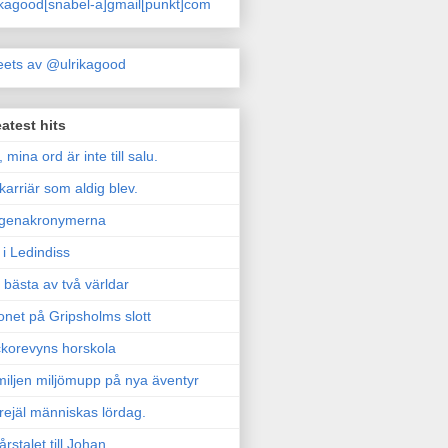
ikagood[snabel-a]gmail[punkt]com
ets av @ulrikagood
atest hits
, mina ord är inte till salu.
karriär som aldig blev.
genakronymerna
i Ledindiss
 bästa av två världar
onet på Gripsholms slott
korevyns horskola
iljen miljömupp på nya äventyr
rejäl människas lördag.
årstalet till Johan