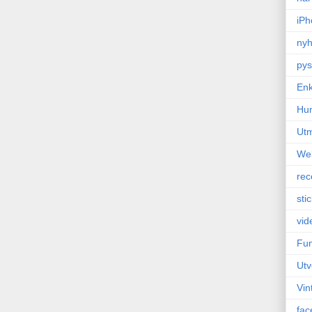
iPh
nyh
pys
Enk
Hu
Ut
We
rec
sti
vid
Fun
Utv
Vin
fac