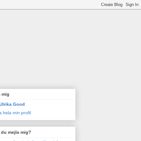
 mig
Ulrika Good
a hela min profil
l du mejla mig?