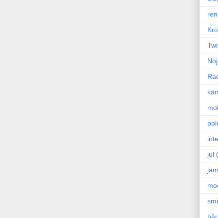
ren
Krö
Twi
Nöj
Ra
kän
mo
poli
int
jul
jäm
mo
sm
hår