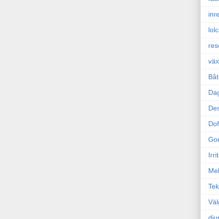
inr
lol
res
väx
Båt
Da
Des
Dof
Go
Irr
Mel
Tek
Väl
dju