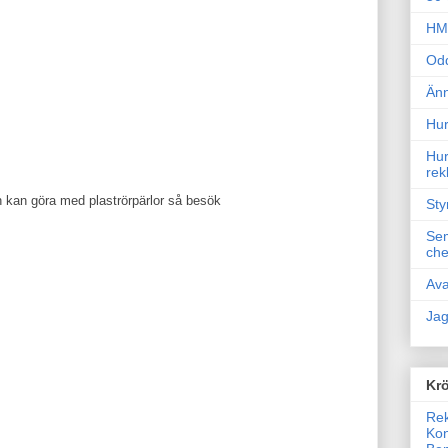
HM 
Odd
Änn
Hur
Hur
rek
n kan göra med plaströrpärlor så besök
Sty
Sem
che
Ava
Jag
Krö
Rek
Kon