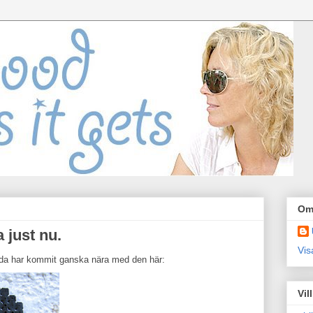
Om
a just nu.
Vis
Frida har kommit ganska nära med den här:
Vil