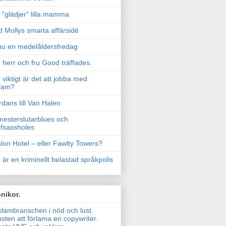
"glädjer" lilla mamma
 Mollys smarta affärsidé
u en medelåldersfredag
 herr och fru Good träffades.
 viktigt är det att jobba med
lam?
rdans till Van Halen
esterslutarblues och
fsassholes
lon Hotel – eller Fawlty Towers?
 är en kriminellt belastad språkpolis
nikor.
lambranschen i nöd och lust.
sten att förlama en copywriter.