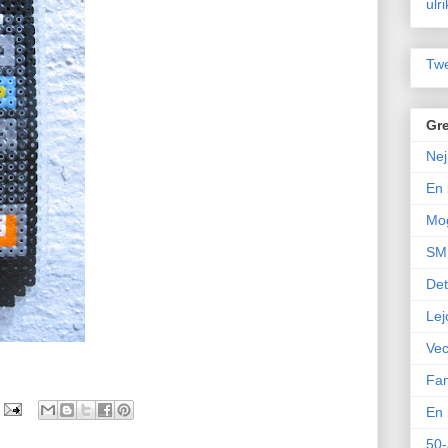
ulr
Twe
Gre
Nej
En 
Mo
SM 
Det
Lej
Vec
Fam
En 
50-