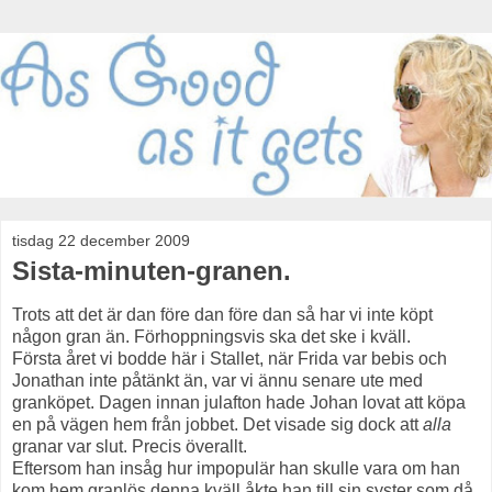
tisdag 22 december 2009
Sista-minuten-granen.
Trots att det är dan före dan före dan så har vi inte köpt
någon gran än. Förhoppningsvis ska det ske i kväll.
Första året vi bodde här i Stallet, när Frida var bebis och
Jonathan inte påtänkt än, var vi ännu senare ute med
granköpet. Dagen innan julafton hade Johan lovat att köpa
en på vägen hem från jobbet. Det visade sig dock att
alla
granar var slut. Precis överallt.
Eftersom han insåg hur impopulär han skulle vara om han
kom hem granlös denna kväll åkte han till sin syster som då