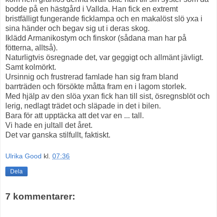
bodde på en hästgård i Vallda. Han fick en extremt
bristfälligt fungerande ficklampa och en makalöst slö yxa i
sina händer och begav sig ut i deras skog.
Iklädd Armanikostym och finskor (sådana man har på
fötterna, alltså).
Naturligtvis ösregnade det, var geggigt och allmänt jävligt.
Samt kolmörkt.
Ursinnig och frustrerad famlade han sig fram bland
barrträden och försökte måtta fram en i lagom storlek.
Med hjälp av den slöa yxan fick han till sist, ösregnsblöt och
lerig, nedlagt trädet och släpade in det i bilen.
Bara för att upptäcka att det var en ... tall.
Vi hade en jultall det året.
Det var ganska stilfullt, faktiskt.
Ulrika Good
kl.
07:36
Dela
7 kommentarer: