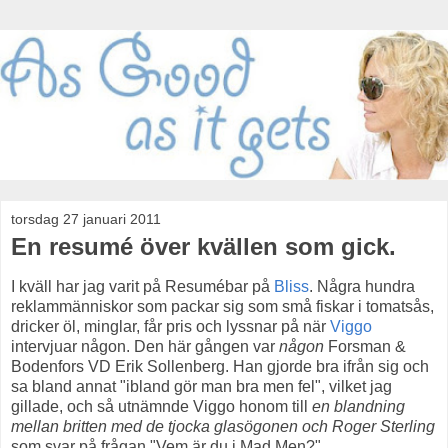
torsdag 27 januari 2011
En resumé över kvällen som gick.
I kväll har jag varit på Resumébar på
Bliss
. Några hundra
reklammänniskor som packar sig som små fiskar i tomatsås,
dricker öl, minglar, får pris och lyssnar på när
Viggo
intervjuar någon. Den här gången var
någon
Forsman &
Bodenfors VD Erik Sollenberg. Han gjorde bra ifrån sig och
sa bland annat "ibland gör man bra men fel", vilket jag
gillade, och så utnämnde Viggo honom till
en blandning
mellan britten med de tjocka glasögonen och Roger Sterling
som svar på frågan "Vem är du i Mad Men?".