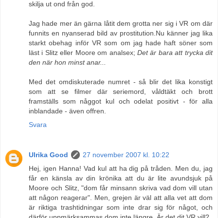
skilja ut ond från god.
Jag hade mer än gärna låtit dem grotta ner sig i VR om där
funnits en nyanserad bild av prostitution.Nu känner jag lika
starkt obehag inför VR som om jag hade haft söner som
läst i Slitz eller Moore om analsex;
Det är bara att trycka dit
den när hon minst anar...
Med det omdiskuterade numret - så blir det lika konstigt
som att se filmer där seriemord, våldtäkt och brott
framställs som någgot kul och odelat positivt - för alla
inblandade - även offren.
Svara
Ulrika Good
27 november 2007 kl. 10:22
Hej, igen Hanna! Vad kul att ha dig på tråden. Men du, jag
får en känsla av din krönika att du är lite avundsjuk på
Moore och Slitz, "dom får minsann skriva vad dom vill utan
att någon reagerar". Men, grejen är väl att alla vet att dom
är riktiga trashtidningar som inte drar sig för något, och
därför uppmärksammas dom inte längre. Är det dit VR vill?