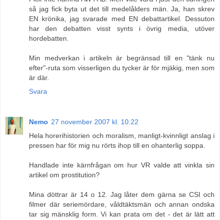
så jag fick byta ut det till medelålders män. Ja, han skrev
EN krönika, jag svarade med EN debattartikel. Dessuton
har den debatten visst synts i övrig media, utöver
hordebatten.
Min medverkan i artikeln är begränsad till en "tänk nu
efter"-ruta som visserligen du tycker är för mjäkig, men som
är där.
Svara
Nemo
27 november 2007 kl. 10:22
Hela horerihistorien och moralism, manligt-kvinnligt anslag i
pressen har för mig nu rörts ihop till en ohanterlig soppa.
Handlade inte kärnfrågan om hur VR valde att vinkla sin
artikel om prostitution?
Mina döttrar är 14 o 12. Jag låter dem gärna se CSI och
filmer där seriemördare, våldtäktsmän och annan ondska
tar sig mänsklig form. Vi kan prata om det - det är lätt att