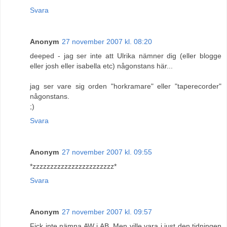
Svara
Anonym
27 november 2007 kl. 08:20
deeped - jag ser inte att Ulrika nämner dig (eller blogge
eller josh eller isabella etc) någonstans här...
jag ser vare sig orden "horkramare" eller "taperecorder"
någonstans.
;)
Svara
Anonym
27 november 2007 kl. 09:55
*zzzzzzzzzzzzzzzzzzzzzzz*
Svara
Anonym
27 november 2007 kl. 09:57
Fick inte nämna AW i AB. Men ville vara i just den tidningen