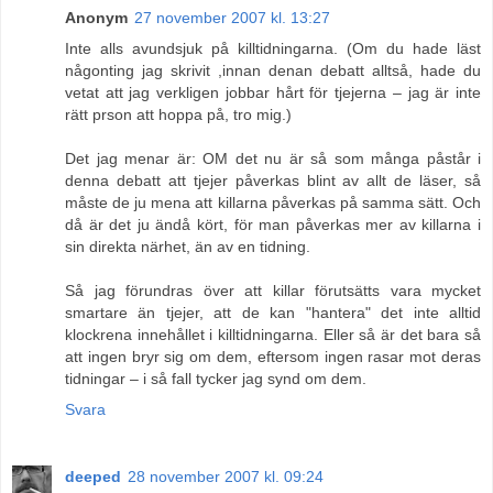
Anonym
27 november 2007 kl. 13:27
Inte alls avundsjuk på killtidningarna. (Om du hade läst
någonting jag skrivit ,innan denan debatt alltså, hade du
vetat att jag verkligen jobbar hårt för tjejerna – jag är inte
rätt prson att hoppa på, tro mig.)
Det jag menar är: OM det nu är så som många påstår i
denna debatt att tjejer påverkas blint av allt de läser, så
måste de ju mena att killarna påverkas på samma sätt. Och
då är det ju ändå kört, för man påverkas mer av killarna i
sin direkta närhet, än av en tidning.
Så jag förundras över att killar förutsätts vara mycket
smartare än tjejer, att de kan "hantera" det inte alltid
klockrena innehållet i killtidningarna. Eller så är det bara så
att ingen bryr sig om dem, eftersom ingen rasar mot deras
tidningar – i så fall tycker jag synd om dem.
Svara
deeped
28 november 2007 kl. 09:24