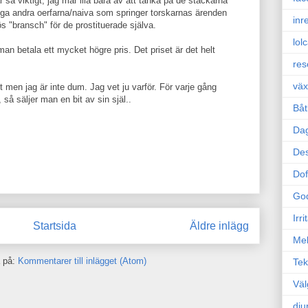
r så viktigt, jag mår illa bara av att tänka på de stackarna
pga andra oerfarna/naiva som springer torskarnas ärenden
inr
s "bransch" för de prostituerade själva.
lol
man betala ett mycket högre pris. Det priset är det helt
res
väx
 men jag är inte dum. Jag vet ju varför. För varje gång
 så säljer man en bit av sin själ..
Båt
Da
Des
Dof
Go
Irr
Startsida
Äldre inlägg
Mel
 på:
Kommentarer till inlägget (Atom)
Tek
Väl
dju