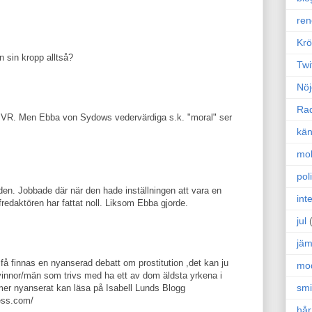
ren
Krö
än sin kropp alltså?
Twi
Nöj
Ra
om VR. Men Ebba von Sydows vedervärdiga s.k. "moral" ser
kän
mo
poli
en. Jobbade där när den hade inställningen att vara en
int
redaktören har fattat noll. Liksom Ebba gjorde.
jul
jäm
a få finnas en nyanserad debatt om prostitution ,det kan ju
mo
 kvinnor/män som trivs med ha ett av dom äldsta yrkena i
sm
e mer nyanserat kan läsa på Isabell Lunds Blogg
ress.com/
hår