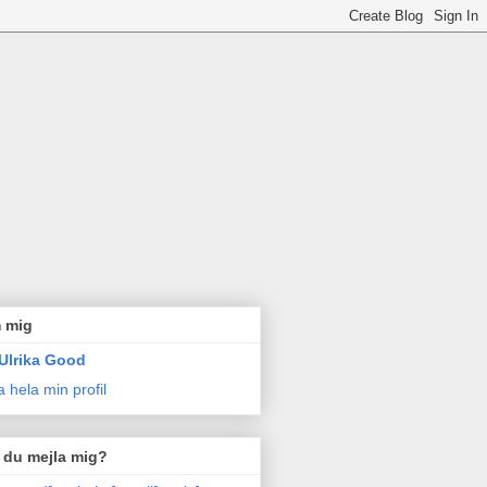
 mig
Ulrika Good
a hela min profil
l du mejla mig?