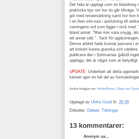
Det hela är upplagt som en blandning 
praktiska tips om hur du går tillväga. 
gör med reseersättning samt hur hon k
I en liten info-ruta i anslutning till a
varningens ord som ligger i nivå med:
bland annat: "Man
kan
vara snygg, äls
ett annat sätt.". Tack för upplysninge
Denna artikel hade kunnat passera i en 
att kritiskt kunna granska och värdera
publicera den i fjortisarnas (påstå ing
upplaga, det är något som är betydlig
UPDATE:
Underbart att detta uppmär
känner igen en hel del av formuleringa
Andra bloggar om:
VeckoRevyn
,
Ebba von Syd
Upplagd av
Ulrika Good
kl.
20:39
Etiketter:
Debatt
,
Tidningar
13 kommentarer:
Anonym sa...