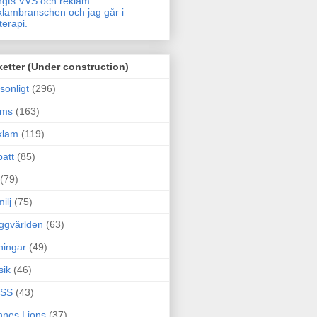
gts VVS och reklam.
lambranschen och jag går i
terapi.
ketter (Under construction)
sonligt
(296)
ams
(163)
klam
(119)
att
(85)
(79)
ilj
(75)
ggvärlden
(63)
ningar
(49)
sik
(46)
SS
(43)
nes Lions
(37)