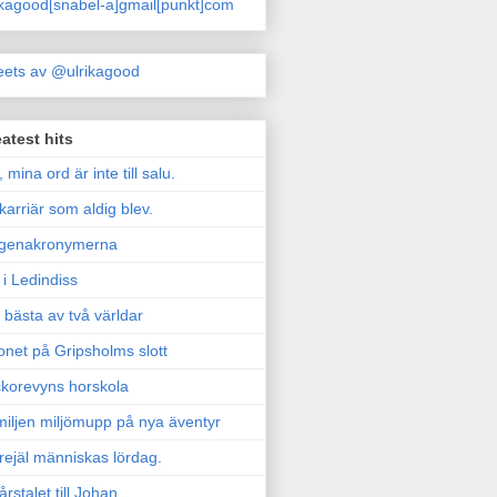
ikagood[snabel-a]gmail[punkt]com
ets av @ulrikagood
atest hits
, mina ord är inte till salu.
karriär som aldig blev.
genakronymerna
i Ledindiss
 bästa av två världar
onet på Gripsholms slott
korevyns horskola
iljen miljömupp på nya äventyr
rejäl människas lördag.
årstalet till Johan