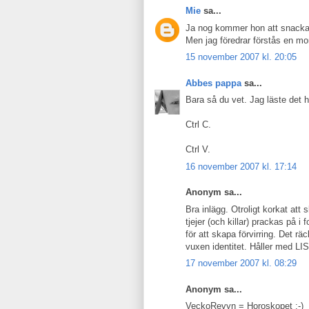
Mie
sa...
Ja nog kommer hon att snacka
Men jag föredrar förstås en mo
15 november 2007 kl. 20:05
Abbes pappa
sa...
Bara så du vet. Jag läste det 
Ctrl C.
Ctrl V.
16 november 2007 kl. 17:14
Anonym sa...
Bra inlägg. Otroligt korkat att 
tjejer (och killar) prackas på i
för att skapa förvirring. Det r
vuxen identitet. Håller med L
17 november 2007 kl. 08:29
Anonym sa...
VeckoRevyn = Horoskopet :-)