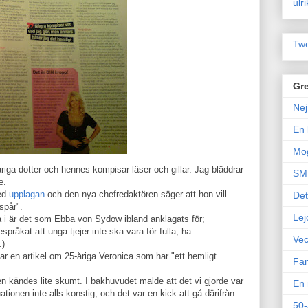
ulr
Twe
Gre
Nej
En 
Mo
iga dotter och hennes kompisar läser och gillar. Jag bläddrar
SM 
e.
med
upplagan
och den nya chefredaktören säger att hon vill
Det
spår".
Lej
a i är det som Ebba von Sydow ibland anklagats för;
pråkat att unga tjejer inte ska vara för fulla, ha
Vec
.)
 en artikel om 25-åriga Veronica som har "ett hemligt
Fam
den kändes lite skumt. I bakhuvudet malde att det vi gjorde var
En 
tionen inte alls konstig, och det var en kick att gå därifrån
50-