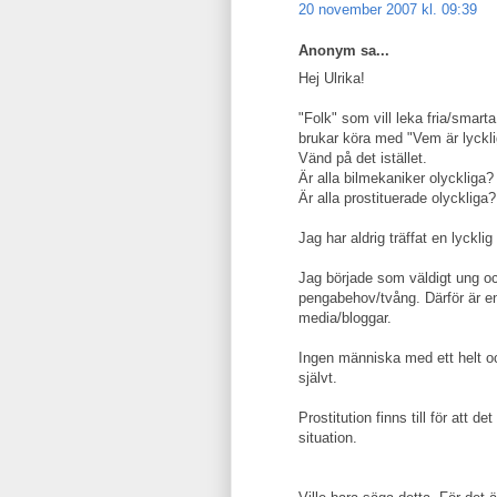
20 november 2007 kl. 09:39
Anonym sa...
Hej Ulrika!
"Folk" som vill leka fria/smart
brukar köra med "Vem är lyckl
Vänd på det istället.
Är alla bilmekaniker olyckliga?
Är alla prostituerade olyckliga?
Jag har aldrig träffat en lyckli
Jag började som väldigt ung oc
pengabehov/tvång. Därför är en 
media/bloggar.
Ingen människa med ett helt och
självt.
Prostitution finns till för att 
situation.