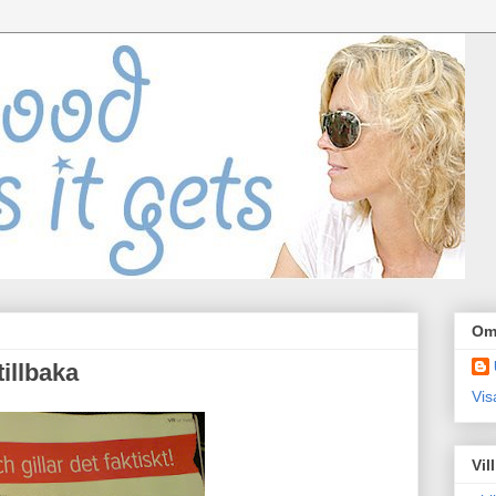
Om
illbaka
Vis
Vil