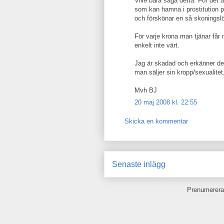
Ville bara säga detta. För det ä
som kan hamna i prostitution 
och förskönar en så skoningslö
För varje krona man tjänar får 
enkelt inte värt.
Jag är skadad och erkänner det
man säljer sin kropp/sexualitet,
Mvh BJ
20 maj 2008 kl. 22:55
Skicka en kommentar
Senaste inlägg
Prenumerera