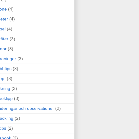
one
(4)
eter
(4)
sel
(4)
äter
(3)
mor
(3)
maningar
(3)
bbtips
(3)
ept
(3)
ckning
(3)
eoklipp
(3)
deringar och observationer
(2)
eckling
(2)
tips
(2)
ebook
(2)