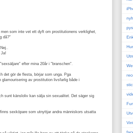
iPh
nyh
pys
a men som inte vet ett dyft om prostitutionens verklighet,
ig då?"
Enk
Hu
 Nej..
 Ja!
Ut
g "sexsäljare" efter mina 20år i "branschen".
We
h det gör de flesta, börjar som unga. Pga
rec
glamourisering av prostitution livsfarlig både i
sti
vid
 sunt känsloliv kan sälja sin sexualitet. Det säger sig
Fun
det finns sexköpare som utnyttjar andra människors utsatta
Utv
Vin
fac