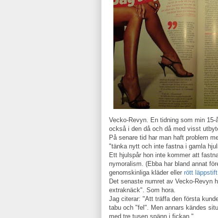
Vecko-Revyn. En tidning som min 15-år
också i den då och då med visst utbyt
På senare tid har man haft problem 
"tänka nytt och inte fastna i gamla hjul
Ett hjulspår hon inte kommer att fastn
nymoralism. (Ebba har bland annat föres
genomskinliga kläder eller
rött läppstift
Det senaste numret av Vecko-Revyn har
extraknäck". Som hora.
Jag citerar: "Att träffa den första kun
tabu och "fel". Men annars kändes situa
med tre tusen spänn i fickan."