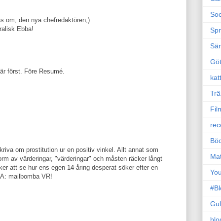
Soc
s om, den nya chefredaktören;)
ralisk Ebba!
Sp
Sä
Gö
här först. Före Resumé.
kat
Trä
Fil
rec
Böc
skriva om prostitution ur en positiv vinkel. Allt annat som
Ma
 form av värderingar, "värderingar" och måsten räcker långt
äcker att se hur ens egen 14-åring desperat söker efter en
Yo
ISA: mailbomba VR!
#B
Gul
blo