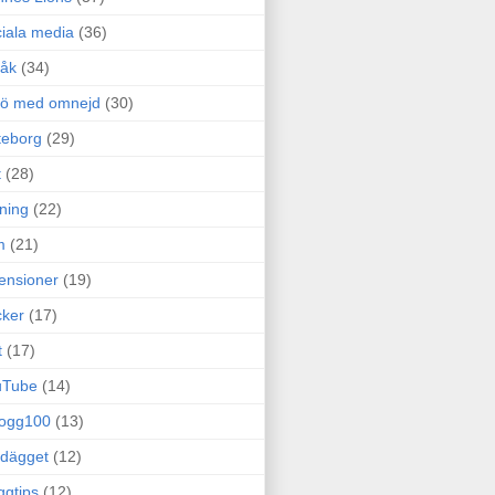
iala media
(36)
råk
(34)
rö med omnejd
(30)
teborg
(29)
t
(28)
ning
(22)
m
(21)
ensioner
(19)
ker
(17)
t
(17)
uTube
(14)
logg100
(13)
dägget
(12)
ggtips
(12)