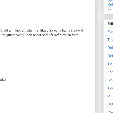
Ben
Rek
par
Eti
föräldrar något att bita i - stärka våra egna barns självbild
Per
te för grupptrycket" och annat som får svårt att nå fram
Tr
Re
Deb
TV
Fam
edax.
Blo
Tid
Mu
GO
Can