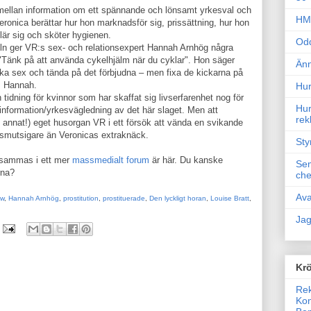
mellan information om ett spännande och lönsamt yrkesval och
HM 
Veronica berättar hur hon marknadsför sig, prissättning, hur hon
lär sig och sköter hygienen.
Odd
rtikeln ger VR:s sex- och relationsexpert Hannah Arnhög några
 "Tänk på att använda cykelhjälm när du cyklar". Hon säger
Änn
ka sex och tända på det förbjudna – men fixa de kickarna på
n, Hannah.
Hur
tidning för kvinnor som har skaffat sig livserfarenhet nog för
Hur
 information/yrkesvägledning av det här slaget. Men att
rek
et annat!) eget husorgan VR i ett försök att vända en svikande
t smutsigare än Veronicas extraknäck.
Sty
ksammas i ett mer
massmedialt forum
är här. Du kanske
Sem
rna?
che
Ava
ow
,
Hannah Arnhög
,
prostitution
,
prostituerade
,
Den lyckligt horan
,
Louise Bratt
,
Jag
Krö
Rek
Kon