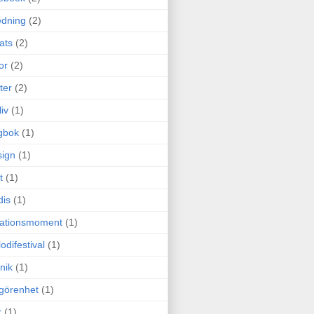
edning
(2)
cats
(2)
or
(2)
ter
(2)
liv
(1)
gbok
(1)
ign
(1)
t
(1)
dis
(1)
itationsmoment
(1)
odifestival
(1)
nik
(1)
görenhet
(1)
r
(1)