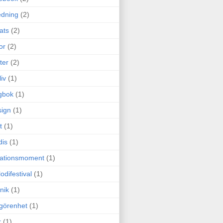
edning
(2)
cats
(2)
or
(2)
ter
(2)
liv
(1)
gbok
(1)
ign
(1)
t
(1)
dis
(1)
itationsmoment
(1)
odifestival
(1)
nik
(1)
görenhet
(1)
r
(1)