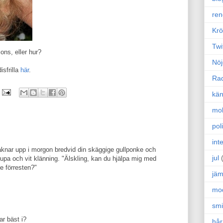
ren
Krö
Twi
ons, eller hur?
Nöj
isfrilla
här
.
Ra
kän
mo
poli
int
nar upp i morgon bredvid din skäggige gullponke och
jul
pa och vit klänning. "Älskling, kan du hjälpa mig med
de förresten?"
jäm
mo
sm
r bäst i?
hår