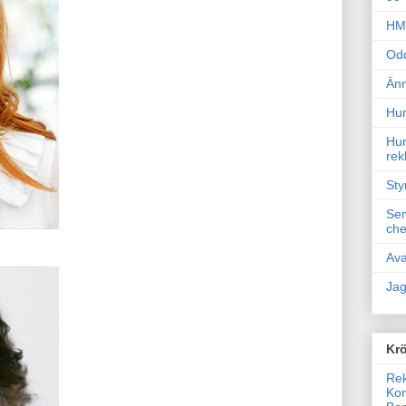
HM 
Odd
Änn
Hur
Hur
rek
Sty
Sem
che
Ava
Jag
Krö
Rek
Kon