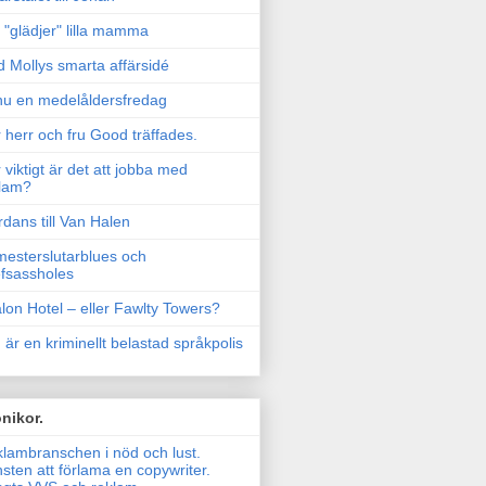
"glädjer" lilla mamma
 Mollys smarta affärsidé
u en medelåldersfredag
 herr och fru Good träffades.
 viktigt är det att jobba med
lam?
rdans till Van Halen
esterslutarblues och
fsassholes
lon Hotel – eller Fawlty Towers?
 är en kriminellt belastad språkpolis
nikor.
lambranschen i nöd och lust.
sten att förlama en copywriter.