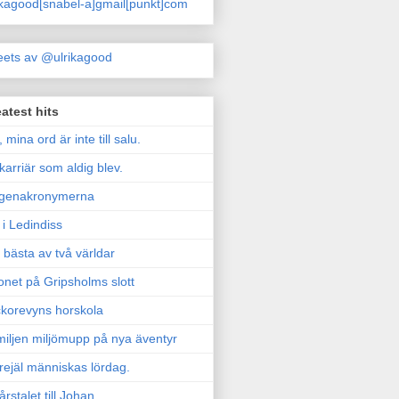
ikagood[snabel-a]gmail[punkt]com
ets av @ulrikagood
atest hits
, mina ord är inte till salu.
karriär som aldig blev.
genakronymerna
i Ledindiss
 bästa av två världar
onet på Gripsholms slott
korevyns horskola
iljen miljömupp på nya äventyr
rejäl människas lördag.
årstalet till Johan