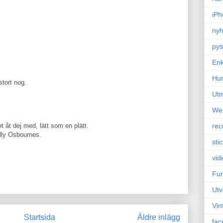
iPh
nyh
pys
Enk
Hu
stort nog.
Ut
We
 åt dej med, lätt som en plätt.
rec
elly Osbournes.
sti
vid
Fun
Utv
Vin
Startsida
Äldre inlägg
fac