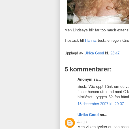
Men Lindseys blir far too much extensi
Tipstack till
Hanna
, testa en egen känd
Upplagd av
Ulrika Good
kl.
23:47
5 kommentarer:
Anonym sa...
Suck. Väx upp! Tänk om du vak
finner honom utrustad med C-ku
blixtlåset i ryggen. Va fan hän
15 december 2007 kl. 20:07
Ulrika Good
sa...
Ja, ja.
Men vilken tycker du han passa