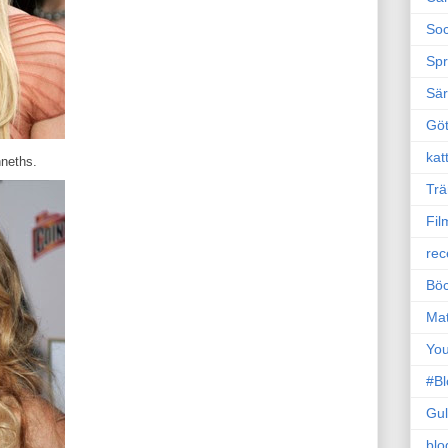
Soc
Sp
Sä
Gö
kat
nneths.
Trä
Fil
rec
Böc
Ma
Yo
#B
Gul
blo