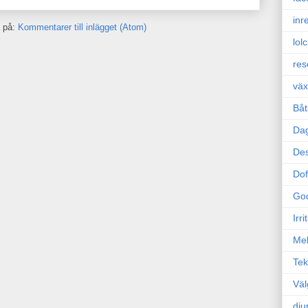
inr
 på:
Kommentarer till inlägget (Atom)
lol
res
väx
Båt
Da
Des
Dof
Go
Irr
Mel
Tek
Väl
dju