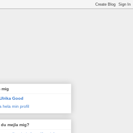
 mig
Ulrika Good
a hela min profil
l du mejla mig?