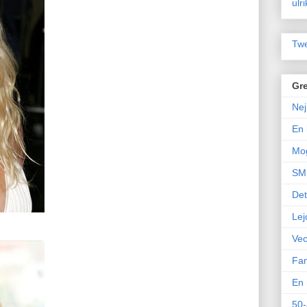
ulr
Twe
Gre
Nej
En 
Mo
SM 
Det
Lej
Vec
Fam
En 
50-