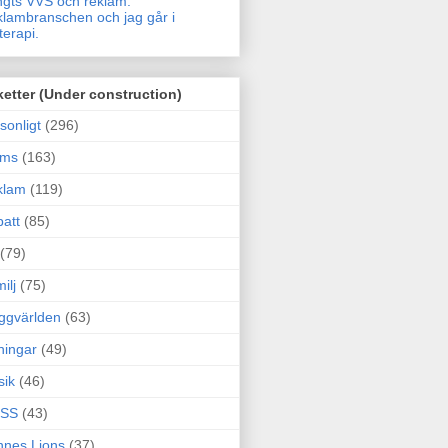
gts VVS och reklam.
lambranschen och jag går i
terapi.
ketter (Under construction)
sonligt
(296)
ams
(163)
klam
(119)
att
(85)
(79)
ilj
(75)
ggvärlden
(63)
ningar
(49)
sik
(46)
SS
(43)
nes Lions
(37)