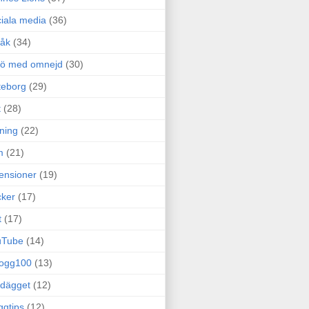
iala media
(36)
råk
(34)
rö med omnejd
(30)
teborg
(29)
t
(28)
ning
(22)
m
(21)
ensioner
(19)
ker
(17)
t
(17)
uTube
(14)
logg100
(13)
dägget
(12)
ggtips
(12)