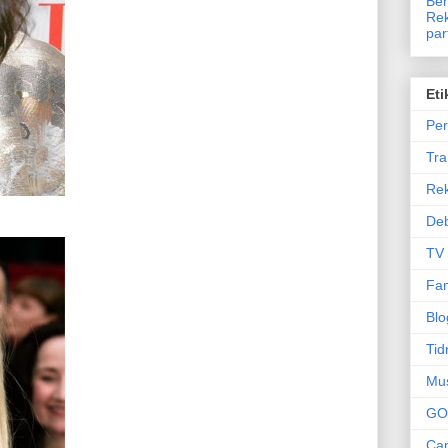
Ben
Rek
par
Eti
Per
Tr
Re
Deb
TV
Fam
Blo
Tid
Mu
GO
Can