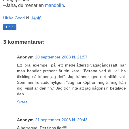
–Jaha, du menar en
mandolin
.
Ulrika Good
kl.
14:46
Dela
3 kommentarer:
Anonym
20 september 2008 kl. 21:57
Ett bra exempel på ett medelåderstillvägagångssätt när
man handlar present åt sin kära. "Berätta vad du vill ha
älskling så köper jag det". Jag känner igen det alltför väl.
Som min fru sade nyligen: "Jag har köpt en ring till mig från
dig, visst är den fin." Jag tror inte att jag någonsin betalade
den.
Svara
Anonym
21 september 2008 kl. 20:43
Å herregud! Det finns fler!!!!!!