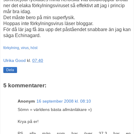
ner det elaka förkylningsviruset så effektivt att jag i princip
mår bra idag.
Det måste bero på min superfysik.
Hoppas inte förkylningsvirus läser bloggar.
För då lär jag få äta upp det påståendet snabbare än jag kan
säga Echinagard.
förkylning
,
virus
,
höst
Ulrika Good
kl.
07:40
Dela
5 kommentarer:
Anonym
16 september 2008 kl. 08:10
Sömn = världens bästa allmänläkare =)
Krya på er!
PS alla män som har över 37,3 har en