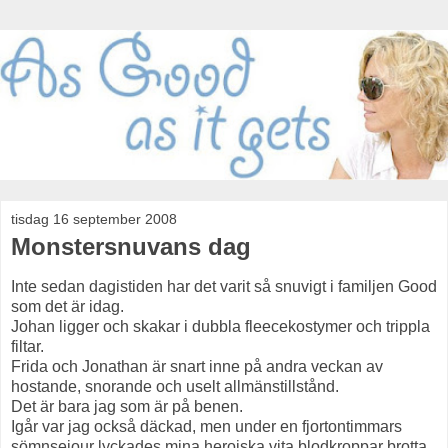
tisdag 16 september 2008
Monstersnuvans dag
Inte sedan dagistiden har det varit så snuvigt i familjen Good
som det är idag.
Johan ligger och skakar i dubbla fleecekostymer och trippla
filtar.
Frida och Jonathan är snart inne på andra veckan av
hostande, snorande och uselt allmänstillstånd.
Det är bara jag som är på benen.
Igår var jag också däckad, men under en fjortontimmars
sömnsejour lyckades mina heroiska vita blodkroppar brotta