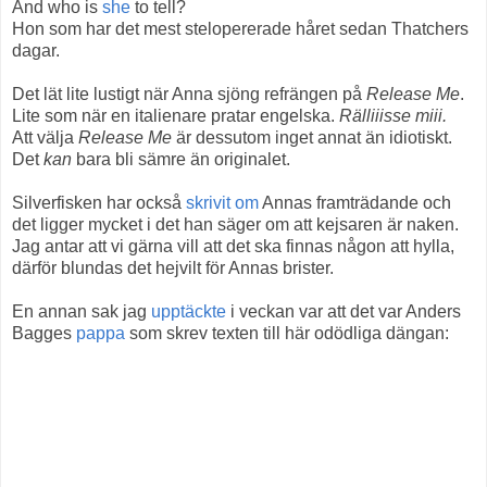
And who is
she
to tell?
Hon som har det mest stelopererade håret sedan Thatchers
dagar.
Det lät lite lustigt när Anna sjöng refrängen på
Release Me
.
Lite som när en italienare pratar engelska.
Rälliiisse miii.
Att välja
Release Me
är dessutom inget annat än idiotiskt.
Det
kan
bara bli sämre än originalet.
Silverfisken har också
skrivit om
Annas framträdande och
det ligger mycket i det han säger om att kejsaren är naken.
Jag antar att vi gärna vill att det ska finnas någon att hylla,
därför blundas det hejvilt för Annas brister.
En annan sak jag
upptäckte
i veckan var att det var Anders
Bagges
pappa
som skrev texten till här odödliga dängan: