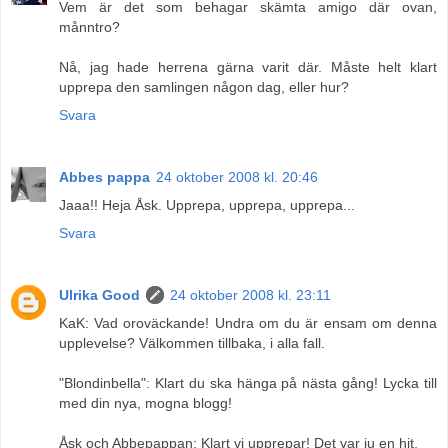
Vem är det som behagar skämta amigo där ovan,
månntro?
Nå, jag hade herrena gärna varit där. Måste helt klart
upprepa den samlingen någon dag, eller hur?
Svara
Abbes pappa
24 oktober 2008 kl. 20:46
Jaaa!! Heja Åsk. Upprepa, upprepa, upprepa...
Svara
Ulrika Good
24 oktober 2008 kl. 23:11
KaK: Vad oroväckande! Undra om du är ensam om denna
upplevelse? Välkommen tillbaka, i alla fall.
"Blondinbella": Klart du ska hänga på nästa gång! Lycka till
med din nya, mogna blogg!
Åsk och Abbepappan: Klart vi upprepar! Det var ju en hit.