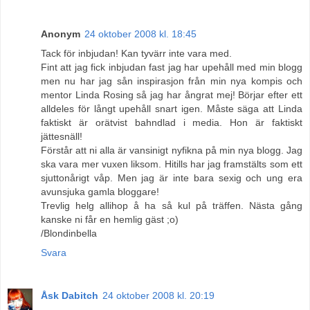
Anonym
24 oktober 2008 kl. 18:45
Tack för inbjudan! Kan tyvärr inte vara med.
Fint att jag fick inbjudan fast jag har upehåll med min blogg
men nu har jag sån inspirasjon från min nya kompis och
mentor Linda Rosing så jag har ångrat mej! Börjar efter ett
alldeles för långt upehåll snart igen. Måste säga att Linda
faktiskt är orätvist bahndlad i media. Hon är faktiskt
jättesnäll!
Förstår att ni alla är vansinigt nyfikna på min nya blogg. Jag
ska vara mer vuxen liksom. Hitills har jag framstälts som ett
sjuttonårigt våp. Men jag är inte bara sexig och ung era
avunsjuka gamla bloggare!
Trevlig helg allihop å ha så kul på träffen. Nästa gång
kanske ni får en hemlig gäst ;o)
/Blondinbella
Svara
Åsk Dabitch
24 oktober 2008 kl. 20:19