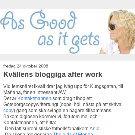
fredag 24 oktober 2008
Kvällens bloggiga after work
Vid femsnåret ikväll drar jag iväg upp för Kungsgatan, till
Mañana, för en intressant AW.
Det är
Kontaktmannen
som dragit ihop ett
Göteborgscopywritertungt (oops! höll nästa på att skriva
copy
) gäng som ska svinga en bägare tillsammans.
Bakom ölglasen kommer vi, förutom mej och
Kontaktmannen, att hitta:
-Den lätt surrealistiske fotbollsfanatikern
Anjo
.
-De sköna rookiesarna
The girls of Florida
.