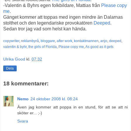
-Valentin & Byhrs egen folkbildare, Mattias från
Please copy
me
.
Gänget kommer att toppas med ingen mindre än Dalarnas
stolthet och den legendariske provokatören
Deeped
.
Sedan tror jag vad som helst kan hända.
copywriter
,
reklambyrå
,
bloggare
,
after work
,
kontaktmannen
,
anjo
,
deeped
,
valentin & byhr
,
the girls of Florida
,
Please copy me
,
As good as it gets
Ulrika Good
kl.
07:32
Dela
18 kommentarer:
Nemo
24 oktober 2008 kl. 08:24
Även jag kommer att poppa in en stund, för att se att ni
sköter er... ;-)
Svara