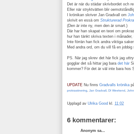
Det är när du städar skrivbordet och ren
Eller när stryktvätten blir oemotståndli
I krönikan skriver Jan Gradvall om
Joh
skrivit en essä om
Strukturerad Prokra
(Den är inte ny, men den är smart.)
Där har han skapat en teori om prokra
hur han tänkt skriva texten i månader, 
Inte förrän han fick andra viktiga saker
Med andra ord, om du vill få en jobbig s
PS. När jag skrev det här fick jag uttr
gogglar det så hittar jag bara
det här
Si
kommer? För det är väl inte bara hos Si
UPDATE
Nu finns
Gradvalls krönika
på
prokrastinering
,
Jan Gradvall
,
DI Weekend
,
John
Upplagd av
Ulrika Good
kl.
11:02
6 kommentarer:
Anonym sa...