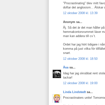
"Procrastinating" blev mitt fav
doftar det anglosism... Älskar 
12 oktober 2008 kl. 13:39
Anonym sa...
Åj. Så det är det man håller på 
hemmakontorsrummet läser man
man kan addera till cv´t.
Ordet har jag hört tidigare i n
komma på just vilka för tillfäl
snart.
12 oktober 2008 kl. 18:50
Åsa
sa...
Idag har jag skrubbat rent stol
tackar!
12 oktober 2008 kl. 19:00
Linda Lindstedt
sa...
Procrastinaters unite! Tomorrow