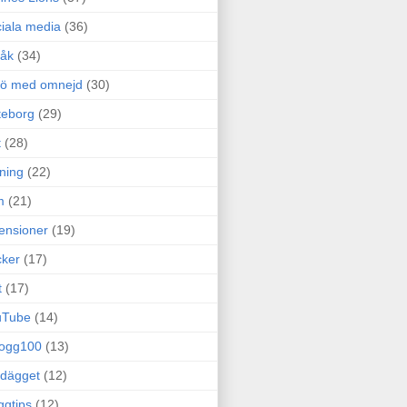
iala media
(36)
råk
(34)
rö med omnejd
(30)
teborg
(29)
t
(28)
ning
(22)
m
(21)
ensioner
(19)
ker
(17)
t
(17)
uTube
(14)
logg100
(13)
dägget
(12)
ggtips
(12)