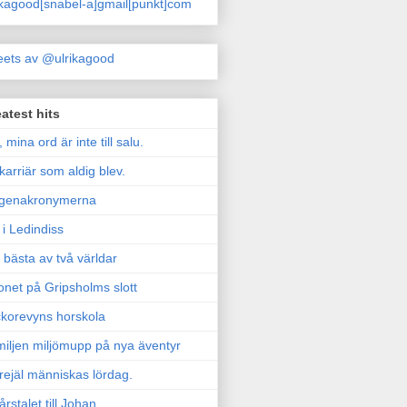
ikagood[snabel-a]gmail[punkt]com
ets av @ulrikagood
atest hits
, mina ord är inte till salu.
karriär som aldig blev.
genakronymerna
i Ledindiss
 bästa av två världar
onet på Gripsholms slott
korevyns horskola
iljen miljömupp på nya äventyr
rejäl människas lördag.
årstalet till Johan