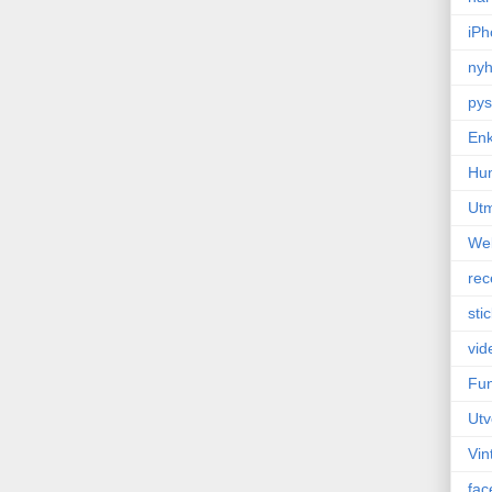
iPh
nyh
pys
Enk
Hu
Ut
We
rec
sti
vid
Fun
Utv
Vin
fac