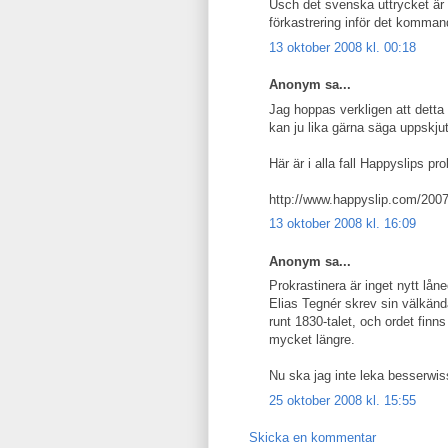
Usch det svenska uttrycket är l
förkastrering inför det komman
13 oktober 2008 kl. 00:18
Anonym sa...
Jag hoppas verkligen att detta
kan ju lika gärna säga uppskjuta
Här är i alla fall Happyslips pr
http://www.happyslip.com/2007
13 oktober 2008 kl. 16:09
Anonym sa...
Prokrastinera är inget nytt lån
Elias Tegnér skrev sin välkänd
runt 1830-talet, och ordet finn
mycket längre.
Nu ska jag inte leka besserwis
25 oktober 2008 kl. 15:55
Skicka en kommentar