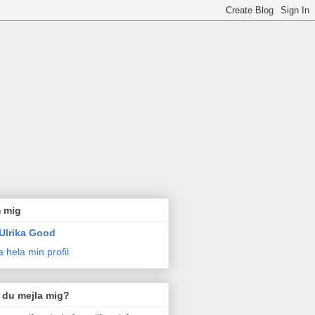
 mig
Ulrika Good
a hela min profil
l du mejla mig?