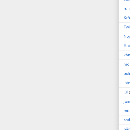
ren
Krö
Twi
Nöj
Ra
kän
mo
poli
int
jul
jäm
mo
sm
hår