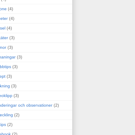
one
(4)
eter
(4)
sel
(4)
äter
(3)
mor
(3)
maningar
(3)
bbtips
(3)
ept
(3)
ckning
(3)
eoklipp
(3)
deringar och observationer
(2)
eckling
(2)
tips
(2)
ebook
(2)