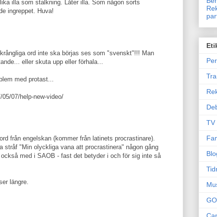
Ben
ika illa som stalkning. Låter illa. Som någon sorts
Rek
de ingreppet. Huva!
par
Eti
 krångliga ord inte ska börjas ses som "svenskt"!!! Man
Per
nde... eller skuta upp eller förhala...
Tr
oblem med protast...
Re
/05/07/help-new-video/
Deb
TV
Fam
eord från engelskan (kommer från latinets procrastinare).
a stråf "Min olyckliga vana att procrastinera" någon gång
Blo
s också med i SAOB - fast det betyder i och för sig inte så
Tid
ser längre.
Mu
GO
Can