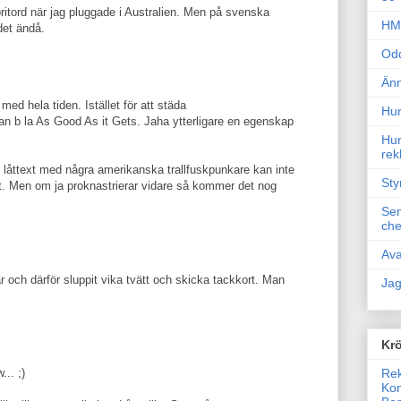
oritord när jag pluggade i Australien. Men på svenska
HM 
det ändå.
Odd
Änn
med hela tiden. Istället för att städa
Hur
 b la As Good As it Gets. Jaha ytterligare en egenskap
Hur
rek
ån låttext med några amerikanska trallfuskpunkare kan inte
Sty
let. Men om ja proknastrierar vidare så kommer det nog
Sem
che
Ava
ar och därför sluppit vika tvätt och skicka tackkort. Man
Jag
Krö
Rek
... ;)
Kon