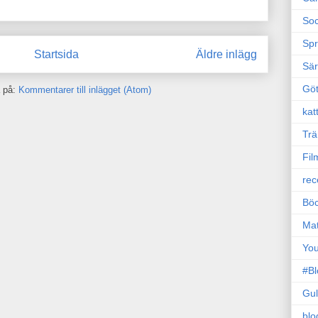
Soc
Sp
Startsida
Äldre inlägg
Sä
Gö
 på:
Kommentarer till inlägget (Atom)
kat
Trä
Fil
rec
Böc
Ma
Yo
#B
Gul
blo