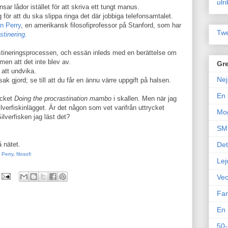
ulr
sar lådor istället för att skriva ett tungt manus.
g för att du ska slippa ringa det där jobbiga telefonsamtalet.
n Perry
, en amerikansk filosofiprofessor på Stanford, som har
Twe
stinering
.
stineringsprocessen, och essän inleds med en berättelse om
men att det inte blev av.
Gre
 att undvika.
Nej
ak gjord; se till att du får en ännu värre uppgift på halsen.
En 
ycket
Doing the procrastination mambo
i skallen. Men när jag
lverfiskinlägget. Är det någon som vet varifrån uttrycket
Mo
lverfisken jag läst det?
SM 
 nätet.
Det
 Perry
,
filosofi
Lej
Vec
Fam
En 
50-