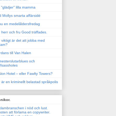
"glädjer" lilla mamma
 Mollys smarta affärsidé
u en medelåldersfredag
 herr och fru Good träffades.
 viktigt är det att jobba med
lam?
rdans till Van Halen
esterslutarblues och
fsassholes
lon Hotel – eller Fawlty Towers?
 är en kriminellt belastad språkpolis
nikor.
lambranschen i nöd och lust.
sten att förlama en copywriter.