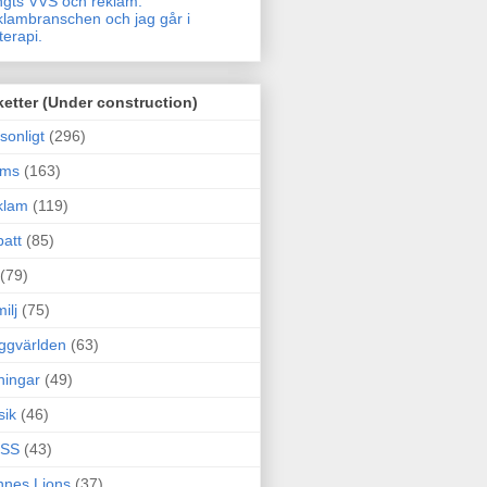
gts VVS och reklam.
lambranschen och jag går i
terapi.
ketter (Under construction)
sonligt
(296)
ams
(163)
klam
(119)
att
(85)
(79)
ilj
(75)
ggvärlden
(63)
ningar
(49)
sik
(46)
SS
(43)
nes Lions
(37)