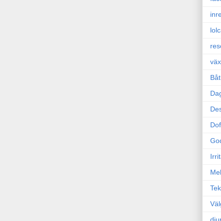
inr
lol
res
väx
Båt
Da
Des
Dof
Go
Irr
Mel
Tek
Väl
dju