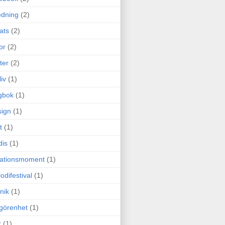
edning
(2)
cats
(2)
or
(2)
ter
(2)
liv
(1)
gbok
(1)
ign
(1)
t
(1)
dis
(1)
itationsmoment
(1)
odifestival
(1)
nik
(1)
görenhet
(1)
r
(1)