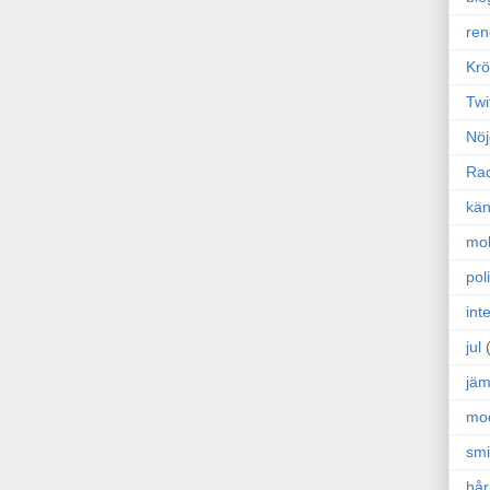
ren
Krö
Twi
Nöj
Ra
kän
mo
poli
int
jul
jäm
mo
sm
hår