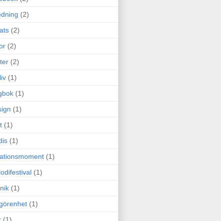
edning
(2)
cats
(2)
or
(2)
ter
(2)
liv
(1)
gbok
(1)
ign
(1)
t
(1)
dis
(1)
itationsmoment
(1)
odifestival
(1)
nik
(1)
görenhet
(1)
r
(1)