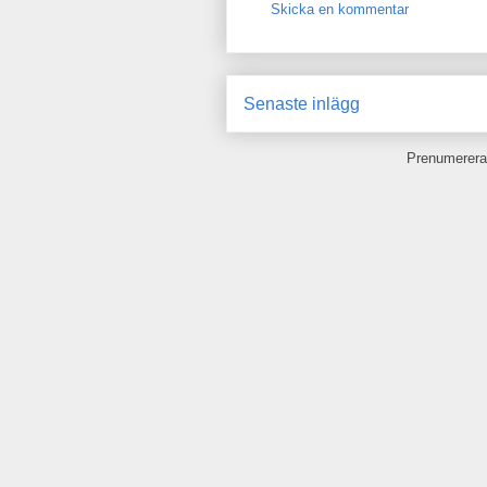
Skicka en kommentar
Senaste inlägg
Prenumerera