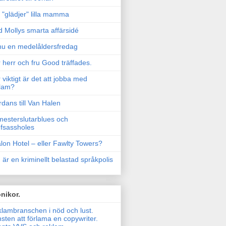
"glädjer" lilla mamma
 Mollys smarta affärsidé
u en medelåldersfredag
 herr och fru Good träffades.
 viktigt är det att jobba med
lam?
rdans till Van Halen
esterslutarblues och
fsassholes
lon Hotel – eller Fawlty Towers?
 är en kriminellt belastad språkpolis
nikor.
lambranschen i nöd och lust.
sten att förlama en copywriter.