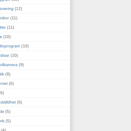
overing
(12)
nikor
(11)
tter
(11)
e
(10)
dioprogram
(10)
disar
(10)
bilkamera
(9)
tik
(8)
ernet
(6)
(6)
ställdhet
(6)
de
(5)
ink
(5)
(4)