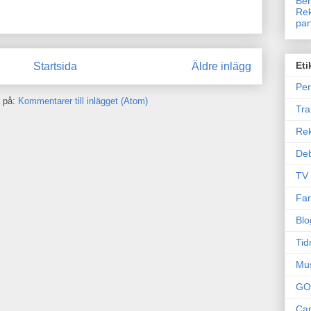
Ben
Rek
par
Eti
Startsida
Äldre inlägg
Per
 på:
Kommentarer till inlägget (Atom)
Tr
Re
Deb
TV
Fam
Blo
Tid
Mu
GO
Can