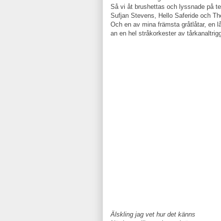
Så vi åt brushettas och lyssnade på te
Sufjan Stevens, Hello Saferide och Th
Och en av mina främsta gråtlåtar, en l
an en hel stråkorkester av tårkanaltrig
Älskling jag vet hur det känns