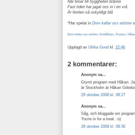
När broar till tryggheten bränns
Fast tiden har jagat oss in i en vrå
Är himlen så oskyldigt blå
*Har spelat in
Dom kallar oss artister
s
Dom kallar oss artister
,
Guldlådan
,
Posten
,
Håkan
Upplagd av
Ulrika Good
kl.
22:46
2 kommentarer:
Anonym sa...
Grymt program med Håkan. Jag 
är Stockholm är Håkan Götebo
29 oktober 2008 kl. 08:27
Anonym sa...
Såg, och bloggade om program
You're in for a treat. :o)
29 oktober 2008 kl. 08:36