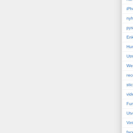
iPh
nyh
pys
Enk
Hu
Ut
We
rec
sti
vid
Fun
Utv
Vin
fac