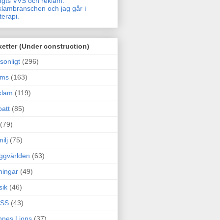
gts VVS och reklam.
lambranschen och jag går i
terapi.
ketter (Under construction)
sonligt
(296)
ams
(163)
klam
(119)
att
(85)
(79)
ilj
(75)
ggvärlden
(63)
ningar
(49)
sik
(46)
SS
(43)
nes Lions
(37)