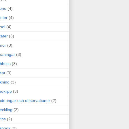
one
(4)
eter
(4)
sel
(4)
äter
(3)
mor
(3)
maningar
(3)
bbtips
(3)
ept
(3)
ckning
(3)
eoklipp
(3)
deringar och observationer
(2)
eckling
(2)
tips
(2)
ebook
(2)