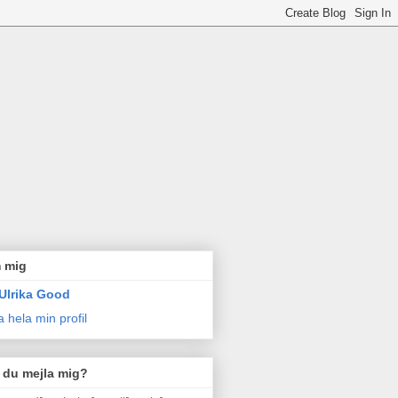
 mig
Ulrika Good
a hela min profil
l du mejla mig?