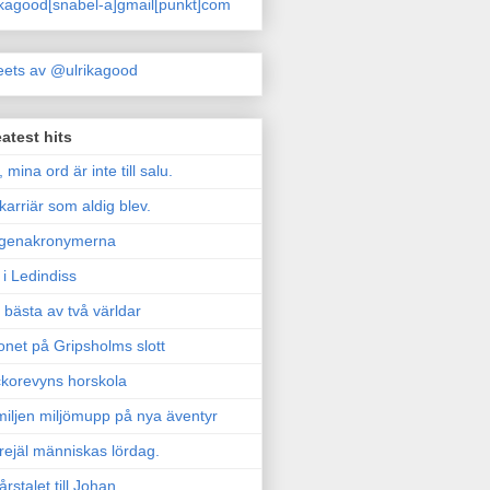
ikagood[snabel-a]gmail[punkt]com
ets av @ulrikagood
atest hits
, mina ord är inte till salu.
karriär som aldig blev.
genakronymerna
i Ledindiss
 bästa av två världar
onet på Gripsholms slott
korevyns horskola
iljen miljömupp på nya äventyr
rejäl människas lördag.
årstalet till Johan