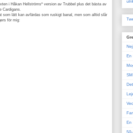
ulr
xten i Håkan Hellströms* version av Trubbel plus det bästa av
e Cardigans.
åt som lätt kan avfärdas som ruskigt banal, men som alltid slår
Twe
gers för mig:
Gre
Nej
En 
Mo
SM 
Det
Lej
Vec
Fam
En 
50-