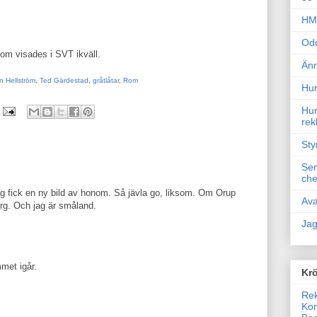
HM 
Odd
om visades i SVT ikväll.
Änn
 Hellström
,
Ted Gärdestad
,
gråtlåtar
,
Rom
Hur
Hur
rek
Sty
Sem
che
fick en ny bild av honom. Så jävla go, liksom. Om Orup
Ava
rg. Och jag är småland.
Jag
met igår.
Krö
Rek
Kon