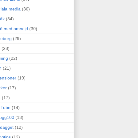
iala media
(36)
råk
(34)
rö med omnejd
(30)
teborg
(29)
t
(28)
ning
(22)
m
(21)
ensioner
(19)
ker
(17)
t
(17)
uTube
(14)
logg100
(13)
dägget
(12)
ggtips
(12)