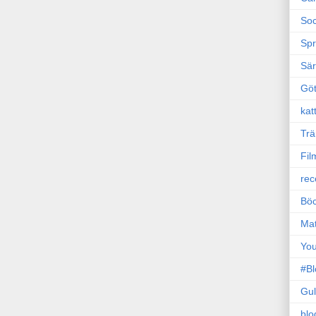
Soc
Sp
Sä
Gö
kat
Trä
Fil
rec
Böc
Ma
Yo
#B
Gul
blo