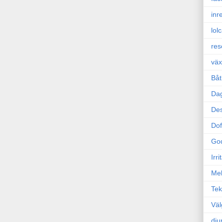
inr
lol
res
väx
Båt
Da
Des
Dof
Go
Irr
Mel
Tek
Väl
dju