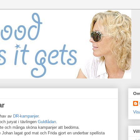
Om
ar
Vis
 hav av
DR-kampanjer
.
ch juryat i tävlingen
Guldlådan
.
rbete och många sköna kampanjer att bedöma.
Vil
 Johan lagat god mat och Frida gjort en underbar spellista