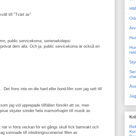
HM 
äll till "Tvärt av"
Odd
Änn
Hur
n, public servicekoma, serienarkolepsi
 prövat dem alla. Och ja, public servicekoma är också en
Hur
rek
Sty
Sem
che
Ava
. Det finns inte en die hard eller bond-film som jag sett till
Jag
 som jag vid upprepade tillfällen försökt att se, men
sar skjuter sönder hela marmorfoajén till musik av
Krö
Rek
st när vi förra veckan för en gångs skull fick barnvakt och
Kon
Jag somnade till inledningsscenerna! Men av