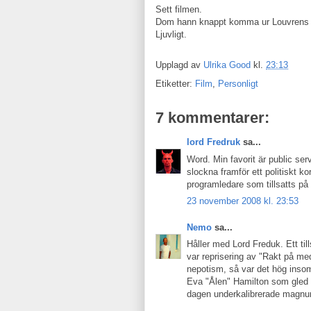
Sett filmen.
Dom hann knappt komma ur Louvren
Ljuvligt.
Upplagd av
Ulrika Good
kl.
23:13
Etiketter:
Film
,
Personligt
7 kommentarer:
lord Fredruk
sa...
Word. Min favorit är public se
slockna framför ett politiskt k
programledare som tillsatts på 
23 november 2008 kl. 23:53
Nemo
sa...
Håller med Lord Freduk. Ett til
var reprisering av "Rakt på m
nepotism, så var det hög insom
Eva "Ålen" Hamilton som gled o
dagen underkalibrerade magnu