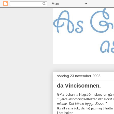
söndag 23 november 2008
da Vincisömnen.
GP:s Johanna Hagström skrev en gå
"Själva insomningseffekten blir störst o
missar. Det känns tryggt. Zzzzz.
"
Ikväll satte (ok, då, la) jag mig tillrätt
Läst boken.