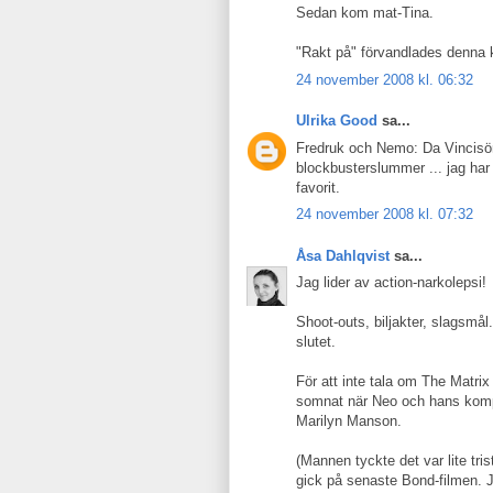
Sedan kom mat-Tina.
"Rakt på" förvandlades denna kv
24 november 2008 kl. 06:32
Ulrika Good
sa...
Fredruk och Nemo: Da Vincisöm
blockbusterslummer ... jag har
favorit.
24 november 2008 kl. 07:32
Åsa Dahlqvist
sa...
Jag lider av action-narkolepsi!
Shoot-outs, biljakter, slagsmål..
slutet.
För att inte tala om The Matrix
somnat när Neo och hans kompi
Marilyn Manson.
(Mannen tyckte det var lite tri
gick på senaste Bond-filmen. 