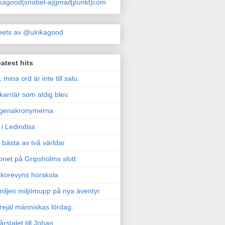
ikagood[snabel-a]gmail[punkt]com
ets av @ulrikagood
atest hits
, mina ord är inte till salu.
karriär som aldig blev.
genakronymerna
i Ledindiss
 bästa av två världar
onet på Gripsholms slott
korevyns horskola
iljen miljömupp på nya äventyr
rejäl människas lördag.
årstalet till Johan