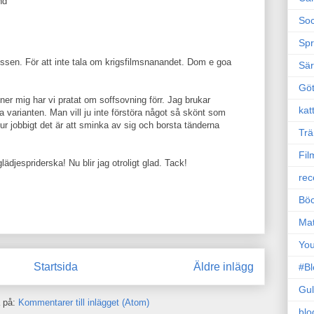
nd
Soc
Sp
ssen. För att inte tala om krigsfilmsnanandet. Dom e goa
Sä
Gö
r mig har vi pratat om soffsovning förr. Jag brukar
kat
 varianten. Man vill ju inte förstöra något så skönt som
r jobbigt det är att sminka av sig och borsta tänderna
Trä
Fil
ädjespriderska! Nu blir jag otroligt glad. Tack!
rec
Böc
Ma
Yo
Startsida
Äldre inlägg
#B
Gul
 på:
Kommentarer till inlägget (Atom)
blo