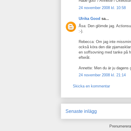
Hade gott! / Annette i Oxelösu
24 november 2008 kl. 10:58
Ulrika Good
sa...
Åsa: Den glömde jag. Actionsu
:-).
Rebecca: Om jag inte missminne
också köra den där pjamasklara
en soffsovning med tanke på hu
efteråt.
Annette: Men du är ju dagens gl
24 november 2008 kl. 21:14
Skicka en kommentar
Senaste inlägg
Prenumerera