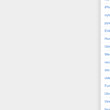
iPh
nyh
pys
Enk
Hu
Ut
We
rec
sti
vid
Fun
Utv
Vin
fac