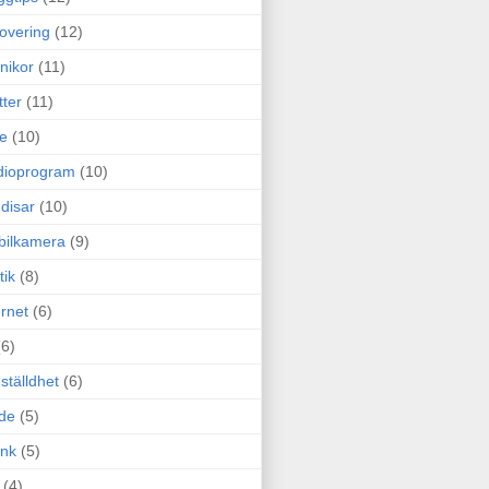
overing
(12)
nikor
(11)
tter
(11)
e
(10)
dioprogram
(10)
disar
(10)
bilkamera
(9)
tik
(8)
ernet
(6)
(6)
ställdhet
(6)
de
(5)
ink
(5)
(4)