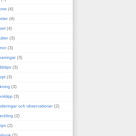
one
(4)
eter
(4)
sel
(4)
äter
(3)
mor
(3)
maningar
(3)
bbtips
(3)
ept
(3)
ckning
(3)
eoklipp
(3)
deringar och observationer
(2)
eckling
(2)
tips
(2)
ebook
(2)