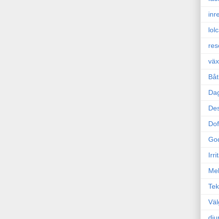
inr
lol
res
väx
Båt
Da
Des
Dof
Go
Irr
Mel
Tek
Väl
dju