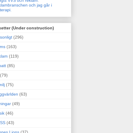
gts VVS och reklam.
lambranschen och jag går i
terapi.
ketter (Under construction)
sonligt
(296)
ams
(163)
klam
(119)
att
(85)
(79)
ilj
(75)
ggvärlden
(63)
ningar
(49)
sik
(46)
SS
(43)
nes Lions
(37)