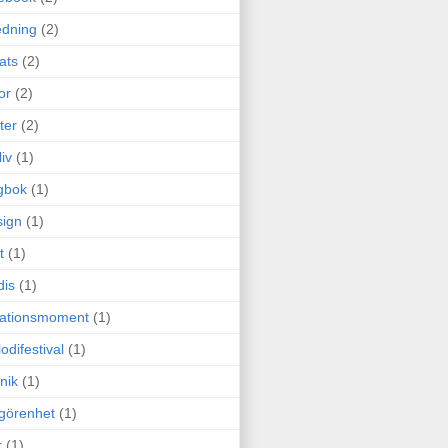
edning
(2)
cats
(2)
or
(2)
ter
(2)
liv
(1)
gbok
(1)
ign
(1)
t
(1)
dis
(1)
itationsmoment
(1)
odifestival
(1)
nik
(1)
görenhet
(1)
r
(1)