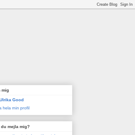
 mig
Ulrika Good
a hela min profil
l du mejla mig?