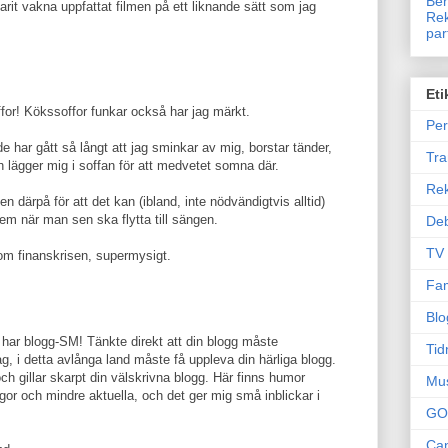
Ben
rit vakna uppfattat filmen på ett liknande sätt som jag
Rek
par
Eti
or! Kökssoffor funkar också har jag märkt.
Per
 har gått så långt att jag sminkar av mig, borstar tänder,
Tr
 lägger mig i soffan för att medvetet somna där.
Re
en därpå för att det kan (ibland, inte nödvändigtvis alltid)
 när man sen ska flytta till sängen.
Deb
TV
 om finanskrisen, supermysigt.
Fam
Blo
har blogg-SM! Tänkte direkt att din blogg måste
Tid
ag, i detta avlånga land måste få uppleva din härliga blogg.
och gillar skarpt din välskrivna blogg. Här finns humor
Mu
ågor och mindre aktuella, och det ger mig små inblickar i
GO
Can