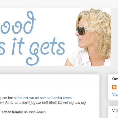
Om
Vis
ng om hur
skönt det var att somna framför teven
.
m det är ett avsnitt jag har sett förut. Då vet jag vad jag
Vil
a i soffan framför
da Vincikoden
.