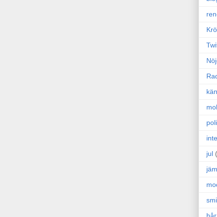
ren
Krö
Twi
Nöj
Ra
kän
mo
poli
int
jul
jäm
mo
sm
hår