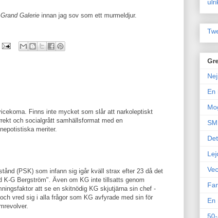
ulr
s
Grand Galerie
innan jag sov som ett murmeldjur.
Twe
Gre
Nej
En 
Mo
rvicekoma. Finns inte mycket som slår att narkoleptiskt
orrekt och socialgrått samhällsformat med en
SM 
nepotistiska meriter.
Det
Lej
Vec
lstånd (PSK) som infann sig igår kväll strax efter 23 då det
ed K-G Bergström". Även om KG inte tillsatts genom
Fam
ningsfaktor att se en skitnödig KG skjutjärna sin chef -
ch vred sig i alla frågor som KG avfyrade med sin för
En 
mrevolver.
50-