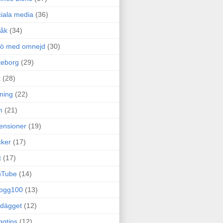
iala media
(36)
råk
(34)
rö med omnejd
(30)
teborg
(29)
t
(28)
ning
(22)
m
(21)
ensioner
(19)
ker
(17)
t
(17)
uTube
(14)
logg100
(13)
dägget
(12)
ggtips
(12)