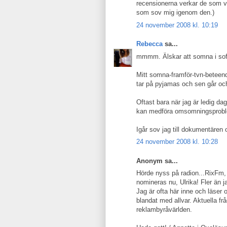
recensionerna verkar de som va
som sov mig igenom den.)
24 november 2008 kl. 10:19
Rebecca
sa...
mmmm. Älskar att somna i soff
Mitt somna-framför-tvn-beteende
tar på pyjamas och sen går och
Oftast bara när jag är ledig dag
kan medföra omsomningsproblem
Igår sov jag till dokumentären
24 november 2008 kl. 10:28
Anonym sa...
Hörde nyss på radion...RixFm, 
nomineras nu, Ulrika! Fler än j
Jag är ofta här inne och läser 
blandat med allvar. Aktuella fr
reklambyråvärlden.