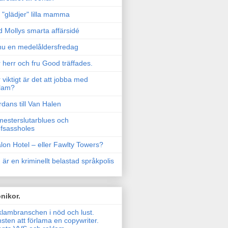
"glädjer" lilla mamma
 Mollys smarta affärsidé
u en medelåldersfredag
 herr och fru Good träffades.
 viktigt är det att jobba med
lam?
rdans till Van Halen
esterslutarblues och
fsassholes
lon Hotel – eller Fawlty Towers?
 är en kriminellt belastad språkpolis
nikor.
lambranschen i nöd och lust.
sten att förlama en copywriter.