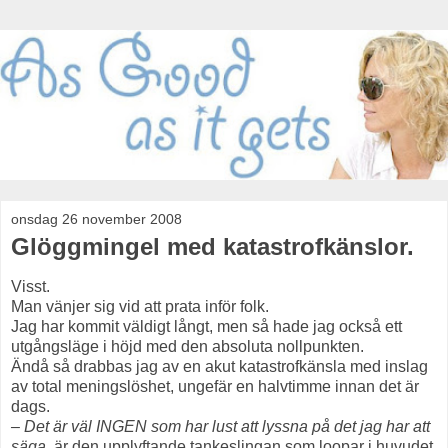
onsdag 26 november 2008
Glöggmingel med katastrofkänslor.
Visst.
Man vänjer sig vid att prata inför folk.
Jag har kommit väldigt långt, men så hade jag också ett
utgångsläge i höjd med den absoluta nollpunkten.
Ändå så drabbas jag av en akut katastrofkänsla med inslag
av total meningslöshet, ungefär en halvtimme innan det är
dags.
– Det är väl INGEN som har lust att lyssna på det jag har att
säga,
är den upplyftande tankeslingan som loopar i huvudet.