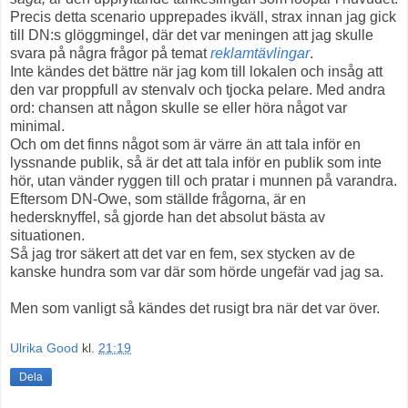
Precis detta scenario upprepades ikväll, strax innan jag gick
till DN:s glöggmingel, där det var meningen att jag skulle
svara på några frågor på temat
reklamtävlingar
.
Inte kändes det bättre när jag kom till lokalen och insåg att
den var proppfull av stenvalv och tjocka pelare. Med andra
ord: chansen att någon skulle se eller höra något var
minimal.
Och om det finns något som är värre än att tala inför en
lyssnande publik, så är det att tala inför en publik som inte
hör, utan vänder ryggen till och pratar i munnen på varandra.
Eftersom DN-Owe, som ställde frågorna, är en
hedersknyffel, så gjorde han det absolut bästa av
situationen.
Så jag tror säkert att det var en fem, sex stycken av de
kanske hundra som var där som hörde ungefär vad jag sa.
Men som vanligt så kändes det rusigt bra när det var över.
Ulrika Good
kl.
21:19
Dela