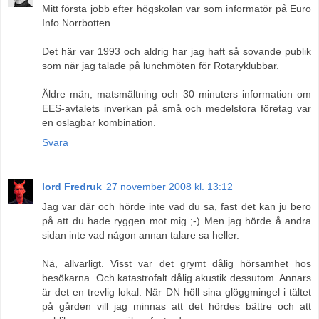
Mitt första jobb efter högskolan var som informatör på Euro
Info Norrbotten.
Det här var 1993 och aldrig har jag haft så sovande publik
som när jag talade på lunchmöten för Rotaryklubbar.
Äldre män, matsmältning och 30 minuters information om
EES-avtalets inverkan på små och medelstora företag var
en oslagbar kombination.
Svara
lord Fredruk
27 november 2008 kl. 13:12
Jag var där och hörde inte vad du sa, fast det kan ju bero
på att du hade ryggen mot mig ;-) Men jag hörde å andra
sidan inte vad någon annan talare sa heller.
Nä, allvarligt. Visst var det grymt dålig hörsamhet hos
besökarna. Och katastrofalt dålig akustik dessutom. Annars
är det en trevlig lokal. När DN höll sina glöggmingel i tältet
på gården vill jag minnas att det hördes bättre och att