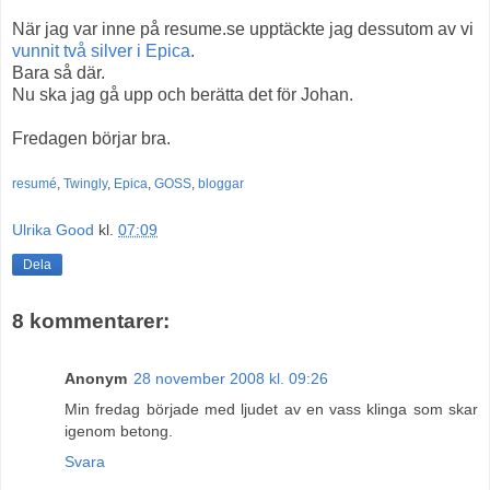
När jag var inne på resume.se upptäckte jag dessutom av vi
vunnit två silver i Epica
.
Bara så där.
Nu ska jag gå upp och berätta det för Johan.
Fredagen börjar bra.
resumé
,
Twingly
,
Epica
,
GOSS
,
bloggar
Ulrika Good
kl.
07:09
Dela
8 kommentarer:
Anonym
28 november 2008 kl. 09:26
Min fredag började med ljudet av en vass klinga som skar
igenom betong.
Svara