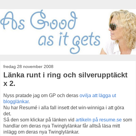
fredag 28 november 2008
Länka runt i ring och silverupptäckt
x 2.
Nyss pratade jag om GP och deras
ovilja att lägga ut
blogglänkar
.
Nu har Resumé i alla fall insett det win-winniga i att göra
det.
Så den som klickar på länken vid
artikeln på resume.se
som
handlar om deras nya Twinglylänkar får alltså läsa mitt
inlägg om deras nya Twinglylänkar.