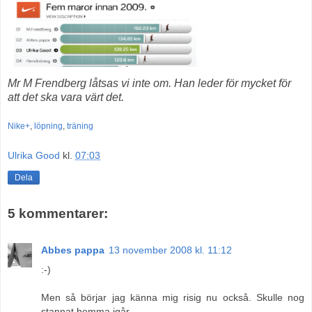
Mr M Frendberg låtsas vi inte om. Han leder för mycket för
att det ska vara värt det.
Nike+
,
löpning
,
träning
Ulrika Good
kl.
07:03
Dela
5 kommentarer:
Abbes pappa
13 november 2008 kl. 11:12
:-)
Men så börjar jag känna mig risig nu också. Skulle nog
stannat hemma igår.