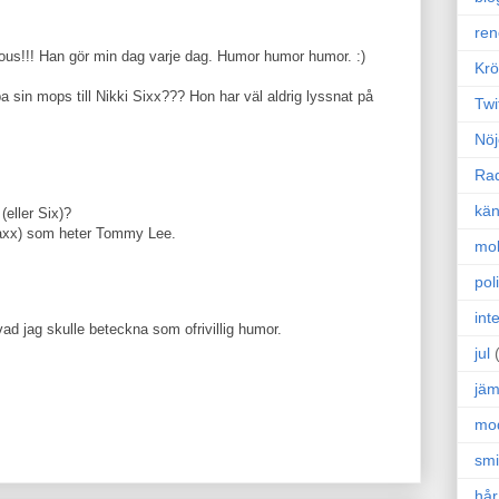
ren
arous!!! Han gör min dag varje dag. Humor humor humor. :)
Krö
pa sin mops till Nikki Sixx??? Hon har väl aldrig lyssnat på
Twi
Nöj
Ra
kän
eller Six)?
r taxx) som heter Tommy Lee.
mo
poli
int
vad jag skulle beteckna som ofrivillig humor.
jul
jäm
mo
sm
hår