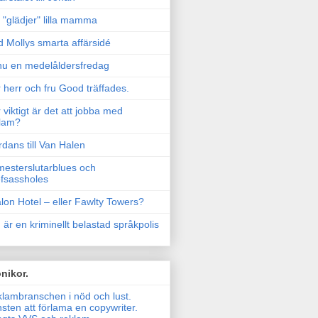
"glädjer" lilla mamma
 Mollys smarta affärsidé
u en medelåldersfredag
 herr och fru Good träffades.
 viktigt är det att jobba med
lam?
rdans till Van Halen
esterslutarblues och
fsassholes
lon Hotel – eller Fawlty Towers?
 är en kriminellt belastad språkpolis
nikor.
lambranschen i nöd och lust.
sten att förlama en copywriter.