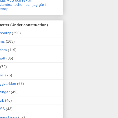
gts VVS och reklam.
lambranschen och jag går i
terapi.
ketter (Under construction)
sonligt
(296)
ams
(163)
klam
(119)
att
(85)
(79)
ilj
(75)
ggvärlden
(63)
ningar
(49)
sik
(46)
SS
(43)
nes Lions
(37)