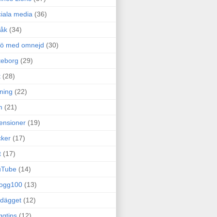
iala media
(36)
råk
(34)
rö med omnejd
(30)
teborg
(29)
t
(28)
ning
(22)
m
(21)
ensioner
(19)
ker
(17)
t
(17)
uTube
(14)
logg100
(13)
dägget
(12)
ggtips
(12)