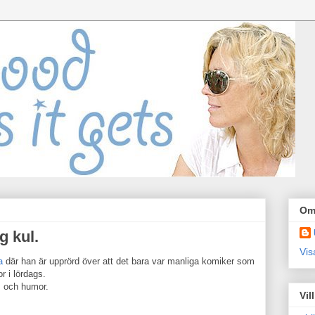
Om
g kul.
Vis
a
där han är upprörd över att det bara var manliga komiker som
 i lördags.
m och humor.
Vil