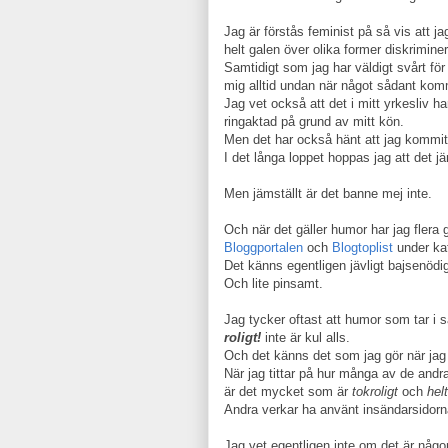
Jag är förstås feminist på så vis att ja
helt galen över olika former diskriminer
Samtidigt som jag har väldigt svårt f
mig alltid undan när något sådant kom
Jag vet också att det i mitt yrkesliv ha
ringaktad på grund av mitt kön.
Men det har också hänt att jag kommit ti
I det långa loppet hoppas jag att det jä
Men jämställt är det banne mej inte.
Och när det gäller humor har jag flera 
Bloggportalen
och
Blogtoplist
under ka
Det känns egentligen jävligt bajsenödig
Och lite pinsamt.
Jag tycker oftast att humor som tar i 
roligt!
inte är kul alls.
Och det känns det som jag gör när jag
När jag tittar på hur många av de andr
är det mycket som är
tokroligt
och
hel
Andra verkar ha använt insändarsidorn
Jag vet egentligen inte om det är någo