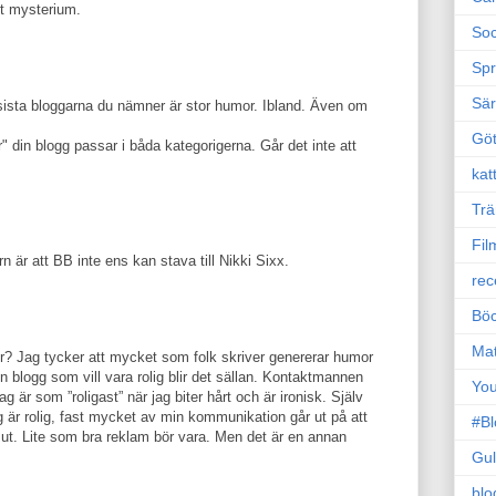
tt mysterium.
Soc
Sp
Sä
sista bloggarna du nämner är stor humor. Ibland. Även om
Gö
" din blogg passar i båda kategorigerna. Går det inte att
kat
Trä
Fil
 är att BB inte ens kan stava till Nikki Sixx.
rec
Böc
Ma
r? Jag tycker att mycket som folk skriver genererar humor
 blogg som vill vara rolig blir det sällan. Kontaktmannen
Yo
ag är som ”roligast” när jag biter hårt och är ironisk. Själv
g är rolig, fast mycket av min kommunikation går ut på att
#B
a ut. Lite som bra reklam bör vara. Men det är en annan
Gul
blo