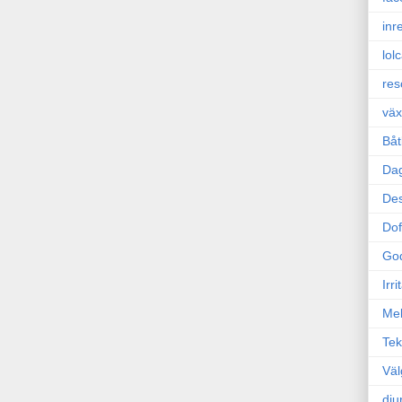
inr
lol
res
väx
Båt
Da
Des
Dof
Go
Irr
Mel
Tek
Väl
dju