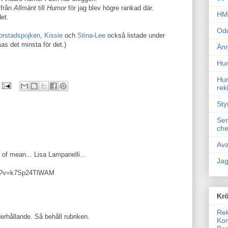
 från
Allmänt
till
Humor
för jag blev högre rankad där.
HM 
det.
Odd
orstadspojken
,
Kissie
och
Stina-Lee
också listade under
s det minsta för det.)
Änn
Hur
Hur
rek
Sty
Sem
che
Ava
 of mean... Lisa Lampanelli...
Jag
ch?v=k7Sp24TlWAM
Krö
Rek
derhållande. Så behåll rubriken.
Kon