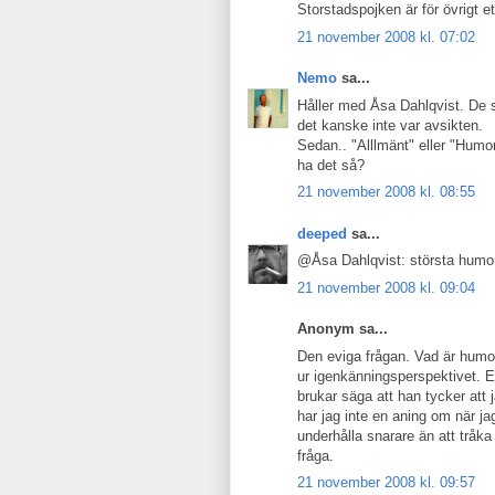
Storstadspojken är för övrigt e
21 november 2008 kl. 07:02
Nemo
sa...
Håller med Åsa Dahlqvist. De 
det kanske inte var avsikten.
Sedan.. "Alllmänt" eller "Humor
ha det så?
21 november 2008 kl. 08:55
deeped
sa...
@Åsa Dahlqvist: största humorn
21 november 2008 kl. 09:04
Anonym sa...
Den eviga frågan. Vad är humo
ur igenkänningsperspektivet. En
brukar säga att han tycker att j
har jag inte en aning om när ja
underhålla snarare än att tråk
fråga.
21 november 2008 kl. 09:57