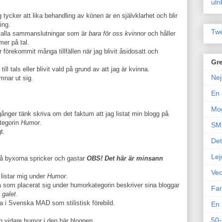
ulr
g tycker att lika behandling av könen är en självklarhet och blir
ing.
Twe
ör alla sammanslutningar som är
bara för oss kvinnor
och håller
mer på tal.
r förekommit många tillfällen när jag blivit åsidosatt och
Gre
ll tals eller blivit vald på grund av att jag är kvinna.
Nej
mnar ut sig.
En 
Mo
gånger tänk skriva om det faktum att jag listat min blogg på
tegorin
Humor
.
SM 
t.
Det
Lej
så byxorna spricker och gastar
OBS! Det här är minsann
Vec
 listar mig under
Humor
.
a som placerat sig under humorkategorin beskriver sina bloggar
Fam
t galet
.
a i Svenska MAD som stilistisk förebild.
En 
50-
n vidare humor i den här bloggen.