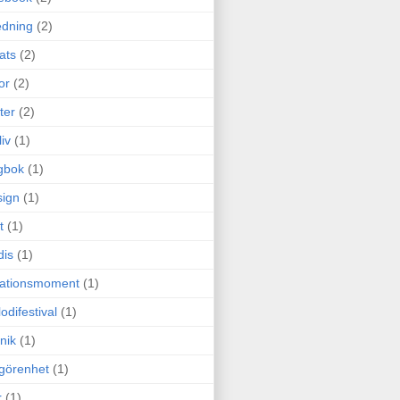
edning
(2)
cats
(2)
or
(2)
ter
(2)
liv
(1)
gbok
(1)
ign
(1)
t
(1)
dis
(1)
itationsmoment
(1)
odifestival
(1)
nik
(1)
görenhet
(1)
r
(1)