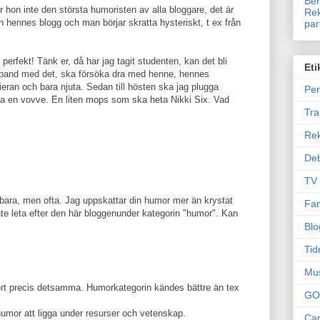
Ben
är hon inte den största humoristen av alla bloggare, det är
Rek
n hennes blogg och man börjar skratta hysteriskt, t ex från
par
erfekt! Tänk er, då har jag tagit studenten, kan det bli
Eti
samband med det, ska försöka dra med henne, hennes
vieran och bara njuta. Sedan till hösten ska jag plugga
Per
pa en vovve. En liten mops som ska heta Nikki Six. Vad
Tr
Re
Deb
TV
e bara, men ofta. Jag uppskattar din humor mer än krystat
Fam
nte leta efter den här bloggenunder kategorin "humor". Kan
Blo
Tid
Mu
 gjort precis detsamma. Humorkategorin kändes bättre än tex
GO
humor att ligga under resurser och vetenskap.
Can