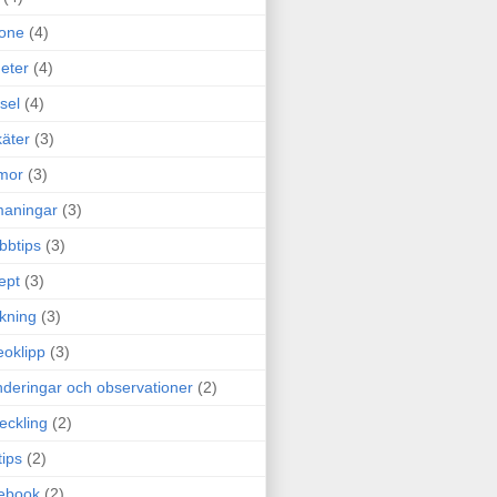
one
(4)
eter
(4)
sel
(4)
äter
(3)
mor
(3)
maningar
(3)
bbtips
(3)
ept
(3)
ckning
(3)
eoklipp
(3)
deringar och observationer
(2)
eckling
(2)
tips
(2)
ebook
(2)