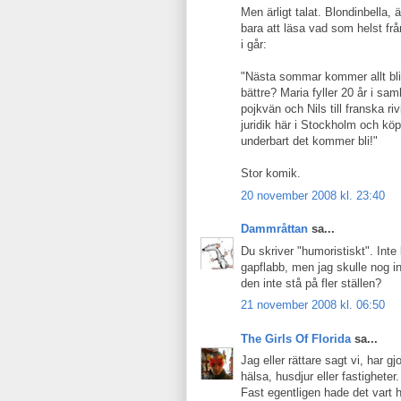
Men ärligt talat. Blondinbella, 
bara att läsa vad som helst frå
i går:
"Nästa sommar kommer allt bli p
bättre? Maria fyller 20 år i 
pojkvän och Nils till franska ri
juridik här i Stockholm och kö
underbart det kommer bli!"
Stor komik.
20 november 2008 kl. 23:40
Dammråttan
sa...
Du skriver "humoristiskt". Int
gapflabb, men jag skulle nog i
den inte stå på fler ställen?
21 november 2008 kl. 06:50
The Girls Of Florida
sa...
Jag eller rättare sagt vi, har
hälsa, husdjur eller fastigheter.
Fast egentligen hade det vart 