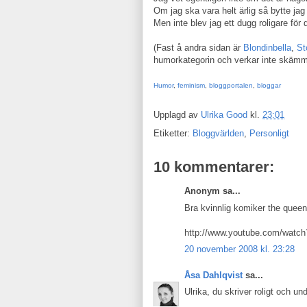
Om jag ska vara helt ärlig så bytte jag
Men inte blev jag ett dugg roligare för 
(Fast å andra sidan är
Blondinbella
,
St
humorkategorin och verkar inte skämma
Humor
,
feminism
,
bloggportalen
,
bloggar
Upplagd av
Ulrika Good
kl.
23:01
Etiketter:
Bloggvärlden
,
Personligt
10 kommentarer:
Anonym sa...
Bra kvinnlig komiker the queen
http://www.youtube.com/wat
20 november 2008 kl. 23:28
Åsa Dahlqvist
sa...
Ulrika, du skriver roligt och un