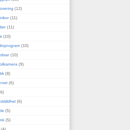
overing
(12)
nikor
(11)
tter
(11)
e
(10)
dioprogram
(10)
disar
(10)
bilkamera
(9)
tik
(8)
ernet
(6)
(6)
ställdhet
(6)
de
(5)
ink
(5)
(4)