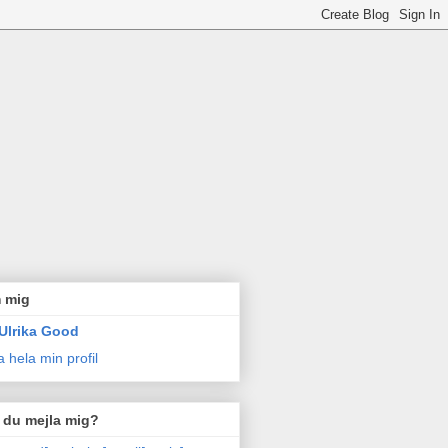
 mig
Ulrika Good
a hela min profil
l du mejla mig?