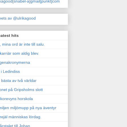
ikagood[snabel-a]gmail[punkt]com
ets av @ulrikagood
atest hits
, mina ord är inte till salu.
karriär som aldig blev.
genakronymerna
i Ledindiss
 bästa av två världar
onet på Gripsholms slott
korevyns horskola
iljen miljömupp på nya äventyr
rejäl människas lördag.
årstalet till Johan