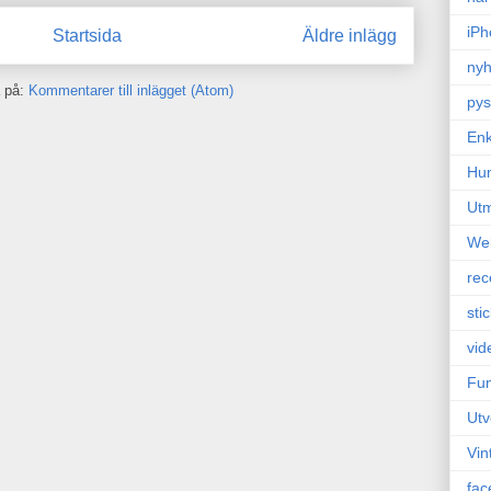
iPh
Startsida
Äldre inlägg
nyh
 på:
Kommentarer till inlägget (Atom)
pys
Enk
Hu
Ut
We
rec
sti
vid
Fun
Utv
Vin
fac