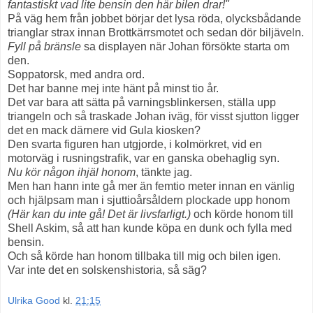
fantastiskt vad lite bensin den här bilen drar!"
På väg hem från jobbet börjar det lysa röda, olycksbådande
trianglar strax innan Brottkärrsmotet och sedan dör biljäveln.
Fyll på bränsle
sa displayen när Johan försökte starta om
den.
Soppatorsk, med andra ord.
Det har banne mej inte hänt på minst tio år.
Det var bara att sätta på varningsblinkersen, ställa upp
triangeln och så traskade Johan iväg, för visst sjutton ligger
det en mack därnere vid Gula kiosken?
Den svarta figuren han utgjorde, i kolmörkret, vid en
motorväg i rusningstrafik, var en ganska obehaglig syn.
Nu kör någon ihjäl honom
, tänkte jag.
Men han hann inte gå mer än femtio meter innan en vänlig
och hjälpsam man i sjuttioårsåldern plockade upp honom
(Här kan du inte gå! Det är livsfarligt.)
och körde honom till
Shell Askim, så att han kunde köpa en dunk och fylla med
bensin.
Och så körde han honom tillbaka till mig och bilen igen.
Var inte det en solskenshistoria, så säg?
Ulrika Good
kl.
21:15