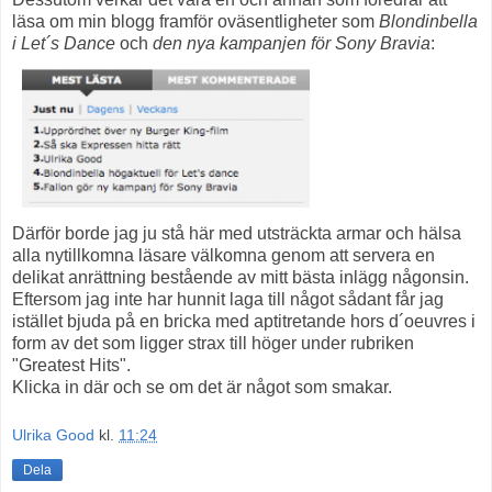
läsa om min blogg framför oväsentligheter som
Blondinbella
i Let´s Dance
och
den nya kampanjen för Sony Bravia
:
Därför borde jag ju stå här med utsträckta armar och hälsa
alla nytillkomna läsare välkomna genom att servera en
delikat anrättning bestående av mitt bästa inlägg någonsin.
Eftersom jag inte har hunnit laga till något sådant får jag
istället bjuda på en bricka med aptitretande hors d´oeuvres i
form av det som ligger strax till höger under rubriken
"Greatest Hits".
Klicka in där och se om det är något som smakar.
Ulrika Good
kl.
11:24
Dela