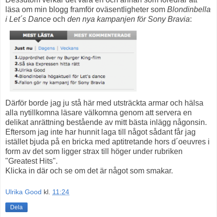
läsa om min blogg framför oväsentligheter som
Blondinbella
i Let´s Dance
och
den nya kampanjen för Sony Bravia
:
Därför borde jag ju stå här med utsträckta armar och hälsa
alla nytillkomna läsare välkomna genom att servera en
delikat anrättning bestående av mitt bästa inlägg någonsin.
Eftersom jag inte har hunnit laga till något sådant får jag
istället bjuda på en bricka med aptitretande hors d´oeuvres i
form av det som ligger strax till höger under rubriken
"Greatest Hits".
Klicka in där och se om det är något som smakar.
Ulrika Good
kl.
11:24
Dela