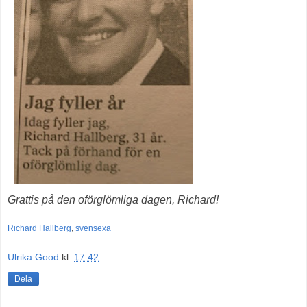
Grattis på den oförglömliga dagen, Richard!
Richard Hallberg
,
svensexa
Ulrika Good
kl.
17:42
Dela