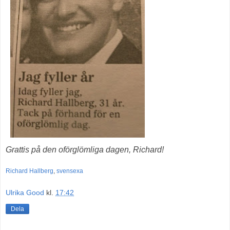
Grattis på den oförglömliga dagen, Richard!
Richard Hallberg
,
svensexa
Ulrika Good
kl.
17:42
Dela