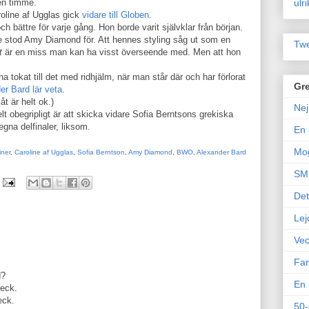
ulr
 en timme.
roline af Ugglas gick
vidare till Globen
.
 och bättre för varje gång. Hon borde varit självklar från början.
stod Amy Diamond för. Att hennes styling såg ut som en
Twe
t
är en miss man kan ha visst överseende med. Men att hon
a tokat till det med ridhjälm, när man står där och har förlorat
Gre
er Bard lär veta
.
åt är helt ok.)
Nej
t obegripligt är att skicka vidare Sofia Berntsons grekiska
egna delfinaler, liksom.
En 
Mo
ner
,
Caroline af Ugglas
,
Sofia Berntson
,
Amy Diamond
,
BWO
,
Alexander Bard
SM 
Det
Lej
Vec
Fam
d?
En 
heck.
eck.
50-