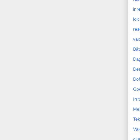
inr
lol
res
väx
Båt
Da
Des
Dof
Go
Irr
Mel
Tek
Väl
dju