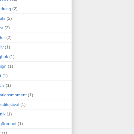
edning
(2)
cats
(2)
or
(2)
ter
(2)
liv
(1)
gbok
(1)
ign
(1)
t
(1)
dis
(1)
itationsmoment
(1)
odifestival
(1)
nik
(1)
görenhet
(1)
r
(1)