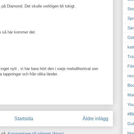
på Diamond. Det skulle verkligen bli tokigt.
Soc
Sp
Sä
 så här kommer det.
Gö
kat
Trä
Fil
 inget nytt , vi har bara hört den i varje melodifestival sen
ka tappningar och från olika länder.
rec
Böc
Ma
Yo
#B
Startsida
Äldre inlägg
Gul
blo
 på:
Kommentarer till inlägget (Atom)