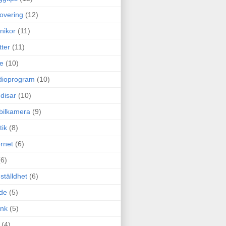
overing
(12)
nikor
(11)
tter
(11)
e
(10)
dioprogram
(10)
disar
(10)
bilkamera
(9)
tik
(8)
ernet
(6)
(6)
ställdhet
(6)
de
(5)
ink
(5)
(4)