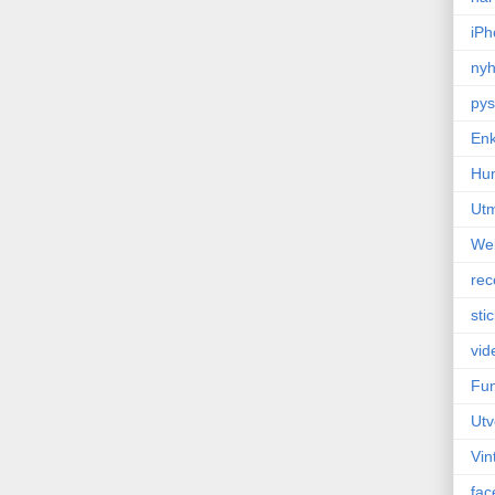
iPh
nyh
pys
Enk
Hu
Ut
We
rec
sti
vid
Fun
Utv
Vin
fac