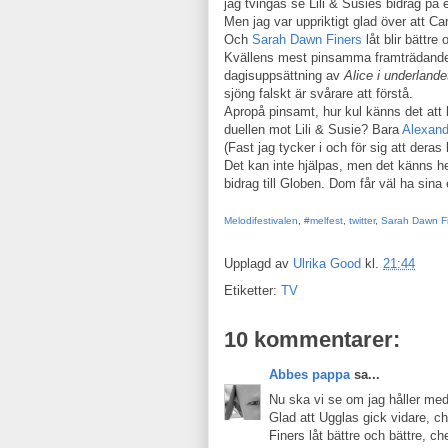
jag tvingas se Lili & Susies bidrag på
Men jag var uppriktigt glad över att Ca
Och
Sarah Dawn
Finers
låt blir bättre
Kvällens mest pinsamma framträdande 
dagisuppsättning av
Alice i underlande
sjöng falskt är svårare att förstå.
Apropå pinsamt, hur kul känns det att h
duellen mot Lili & Susie? Bara
Alexand
(Fast jag tycker i och för sig att deras l
Det kan inte hjälpas, men det känns hel
bidrag till Globen. Dom får väl ha sina 
Melodifestivalen
,
#melfest
,
twitter
,
Sarah Dawn Fi
Upplagd av
Ulrika Good
kl.
21:44
Etiketter:
TV
10 kommentarer:
Abbes pappa
sa...
Nu ska vi se om jag håller me
Glad att Ugglas gick vidare, c
Finers låt bättre och bättre, ch