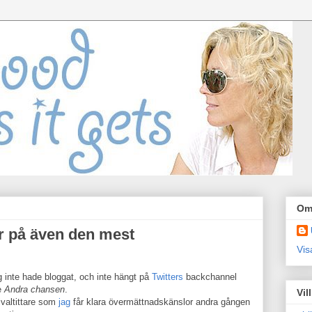
Om
r på även den mest
Vis
ag inte hade bloggat, och inte hängt på
Twitters
backchannel
se
Andra chansen
.
Vil
valtittare som
jag
får klara övermättnadskänslor andra gången