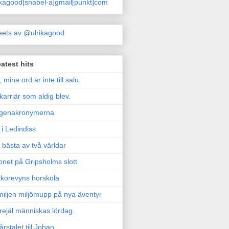
ikagood[snabel-a]gmail[punkt]com
ets av @ulrikagood
atest hits
, mina ord är inte till salu.
karriär som aldig blev.
genakronymerna
i Ledindiss
 bästa av två världar
onet på Gripsholms slott
korevyns horskola
iljen miljömupp på nya äventyr
rejäl människas lördag.
årstalet till Johan