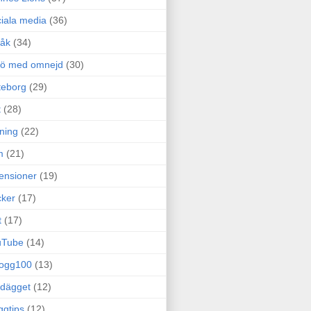
iala media
(36)
råk
(34)
rö med omnejd
(30)
teborg
(29)
t
(28)
ning
(22)
m
(21)
ensioner
(19)
ker
(17)
t
(17)
uTube
(14)
logg100
(13)
dägget
(12)
ggtips
(12)