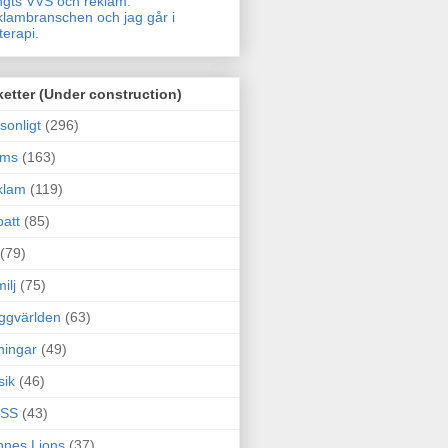
gts VVS och reklam.
lambranschen och jag går i
terapi.
ketter (Under construction)
sonligt
(296)
ams
(163)
klam
(119)
att
(85)
(79)
ilj
(75)
ggvärlden
(63)
ningar
(49)
sik
(46)
SS
(43)
nes Lions
(37)