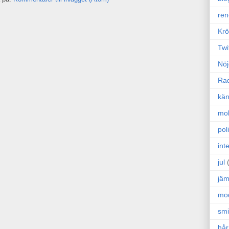
ren
Krö
Twi
Nöj
Ra
kän
mo
poli
int
jul
jäm
mo
sm
hår