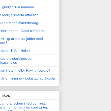
"glädjer" lilla mamma
 Mollys smarta affärsidé
u en medelåldersfredag
 herr och fru Good träffades.
 viktigt är det att jobba med
lam?
rdans till Van Halen
esterslutarblues och
fsassholes
lon Hotel – eller Fawlty Towers?
 är en kriminellt belastad språkpolis
nikor.
lambranschen i nöd och lust.
sten att förlama en copywriter.