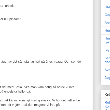
nta, check.
HM 
Odd
här blir pinsamt.
Änn
Hur
Hur
rek
Sty
Sem
 något av det sämsta jag hört på år och dagar Och sen de
che
Ava
Jag
t där med Sofia. Ska man vara petig så borde vi inte
på engelska heller då.
Krö
att det känns konstigt med grekiska. Vi hör det helt enkelt
Rek
lskan hör vi jämt, så den reagerar vi inte på.
Kon