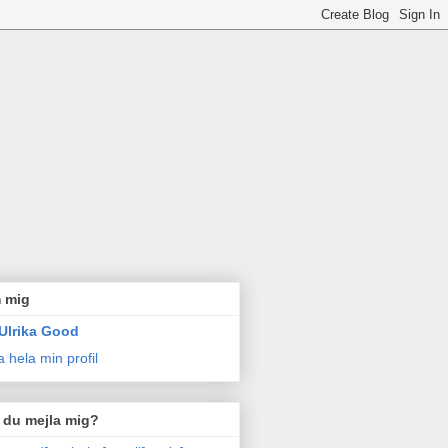
 mig
Ulrika Good
a hela min profil
l du mejla mig?