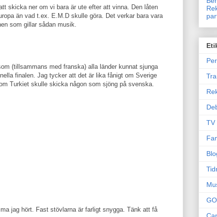
Ben
att skicka ner om vi bara är ute efter att vinna. Den låten
Rek
par
ropa än vad t.ex. E.M.D skulle göra. Det verkar bara vara
nen som gillar sådan musik.
Eti
Per
som (tillsammans med franska) alla länder kunnat sjunga
ionella finalen. Jag tycker att det är lika fånigt om Sverige
Tr
om Turkiet skulle skicka någon som sjöng på svenska.
Re
Deb
TV
Fam
Blo
Tid
Mu
GO
a jag hört. Fast stövlarna är farligt snygga. Tänk att få
Can