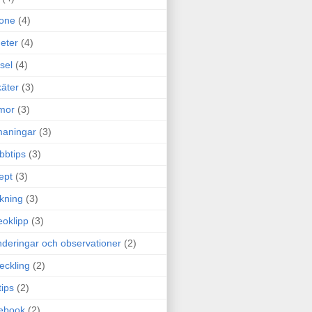
one
(4)
eter
(4)
sel
(4)
äter
(3)
mor
(3)
maningar
(3)
bbtips
(3)
ept
(3)
ckning
(3)
eoklipp
(3)
deringar och observationer
(2)
eckling
(2)
tips
(2)
ebook
(2)