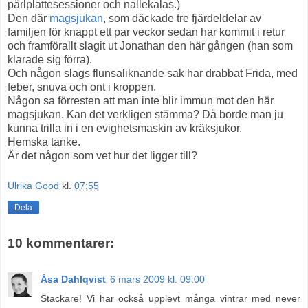
pärlplattesessioner och nallekalas.)
Den där
magsjukan
, som däckade tre fjärdeldelar av
familjen för knappt ett par veckor sedan har kommit i retur
och framförallt slagit ut Jonathan den här gången (han som
klarade sig förra).
Och någon slags flunsaliknande sak har drabbat Frida, med
feber, snuva och ont i kroppen.
Någon sa förresten att man inte blir immun mot den här
magsjukan. Kan det verkligen stämma? Då borde man ju
kunna trilla in i en evighetsmaskin av kräksjukor.
Hemska tanke.
Är det någon som vet hur det ligger till?
Ulrika Good
kl.
07:55
Dela
10 kommentarer:
Åsa Dahlqvist
6 mars 2009 kl. 09:00
Stackare! Vi har också upplevt många vintrar med never