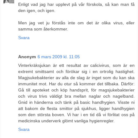
Enligt vad jag har upplevt på vår förskola, så kan man få
den igen, och igen.
Men jag vet ju förstås inte om det är olika virus, eller
samma som återkommer.
Svara
Anonym
6 mars 2009 kl. 11:05
Vinterkräksjukan är ett resultat av calicivirus, som är en
extremt smittsamt och förökar sig i en ortrolig hastighet.
Magjsukebakterier av alla de slag är inget som du kan ska
immunitet mot. Har du otur så kommer det tillbaka. Därför:
Gå till apoteket och köp handsprit, för magsjukebakterier
och virus trivs väldigt bra mellan naglar och nagelband.
Gnid in händerna och tänk på basic handhygien. Visste ni
att bakom de flesta smittor på sjukhus, ligger handhygien
som den största boven. Vi har i en tid då vi förlitat oss på
medicinska underverk glömt vanliga hygienregler.
Svara