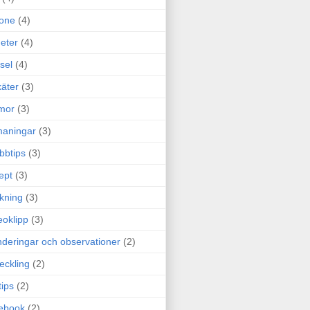
one
(4)
eter
(4)
sel
(4)
äter
(3)
mor
(3)
maningar
(3)
bbtips
(3)
ept
(3)
ckning
(3)
eoklipp
(3)
deringar och observationer
(2)
eckling
(2)
tips
(2)
ebook
(2)