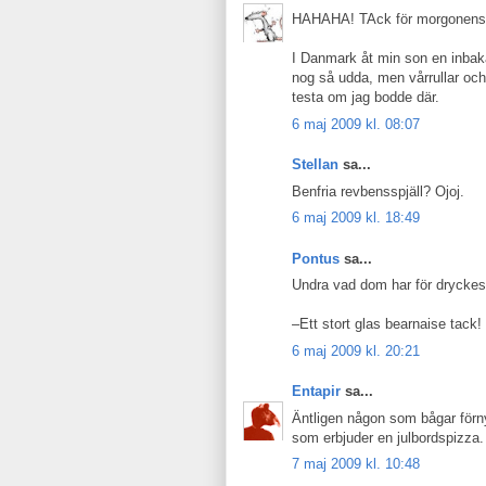
HAHAHA! TAck för morgonens 
I Danmark åt min son en inbaka
nog så udda, men vårrullar och
testa om jag bodde där.
6 maj 2009 kl. 08:07
Stellan
sa...
Benfria revbensspjäll? Ojoj.
6 maj 2009 kl. 18:49
Pontus
sa...
Undra vad dom har för dryckes
–Ett stort glas bearnaise tack!
6 maj 2009 kl. 20:21
Entapir
sa...
Äntligen någon som bågar förnya
som erbjuder en julbordspizza. 
7 maj 2009 kl. 10:48