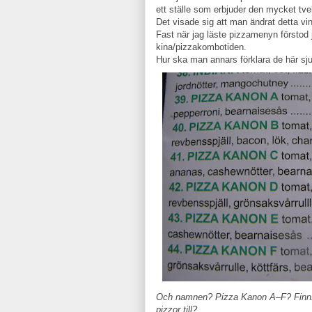
ett ställe som erbjuder den mycket t
Det visade sig att man ändrat detta vin
Fast när jag läste pizzamenyn förstod j
kina/pizzakombotiden.
Hur ska man annars förklara de här sj
Och namnen? Pizza Kanon A–F? Finns 
pizzor till?