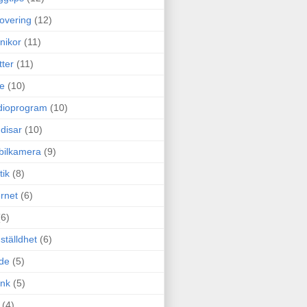
overing
(12)
nikor
(11)
tter
(11)
e
(10)
dioprogram
(10)
disar
(10)
bilkamera
(9)
tik
(8)
ernet
(6)
(6)
ställdhet
(6)
de
(5)
ink
(5)
(4)