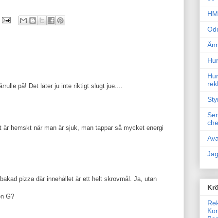
HM 
Odd
Änn
Hur
Hur
rek
lle på! Det låter ju inte riktigt slugt jue....
Sty
Sem
che
et är hemskt när man är sjuk, man tappar så mycket energi
Ava
Jag
akad pizza där innehållet är ett helt skrovmål. Ja, utan
Krö
on G?
Rek
Kon