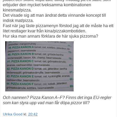
erbjuder den mycket tveksamma kombinationen
kinesmat/pizza.
Det visade sig att man ändrat detta vinnande koncept till
indisk mat/pizza.
Fast när jag läste pizzamenyn förstod jag att de måste ha ett
litet restlager kvar från kina/pizzakombotiden.
Hur ska man annars förklara de här sjuka pizzorna?
Och namnen? Pizza Kanon A–F? Finns det inga EU-regler
som kan styra upp vad man får döpa pizzor till?
Ulrika Good
kl.
20:42