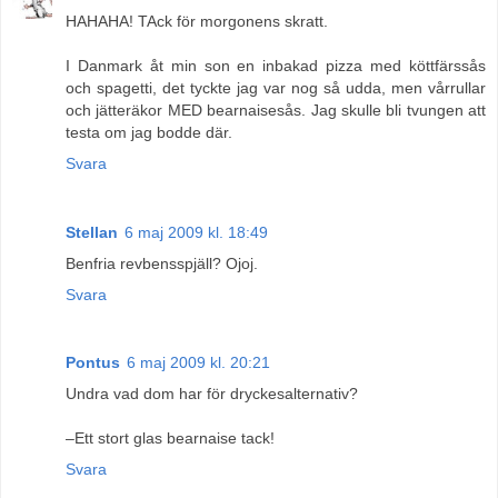
HAHAHA! TAck för morgonens skratt.
I Danmark åt min son en inbakad pizza med köttfärssås
och spagetti, det tyckte jag var nog så udda, men vårrullar
och jätteräkor MED bearnaisesås. Jag skulle bli tvungen att
testa om jag bodde där.
Svara
Stellan
6 maj 2009 kl. 18:49
Benfria revbensspjäll? Ojoj.
Svara
Pontus
6 maj 2009 kl. 20:21
Undra vad dom har för dryckesalternativ?
–Ett stort glas bearnaise tack!
Svara