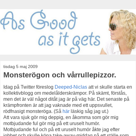
tisdag 5 maj 2009
Monsterögon och vårrullepizzor.
Idag på Twitter föreslog
Deeped-Niclas
att vi skulle starta en
kollektivblogg om medelålderskrämpor. På skämt, förstås,
men det är väl något ditåt jag är på väg här. Det senaste på
krämpfronten är att jag vaknade med ett uppsvullet,
rödfnasigt monsteröga. (Så
här
läskig såg jag ut.)
Att vara sjuk gör mig deppig, en åkomma som gör mig
motbjudande ful gör mig på ett uruselt humör.
Motbjudande ful och på ett uruselt humör åkte jag efter
jobbet och skulle köpa take-away-middag på ett ställe som