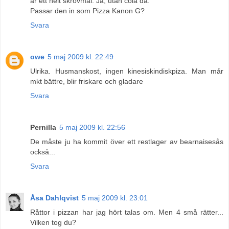
är ett helt skrovmål. Ja, utan cola då.
Passar den in som Pizza Kanon G?
Svara
owe
5 maj 2009 kl. 22:49
Ulrika. Husmanskost, ingen kinesiskindiskpiza. Man mår
mkt bättre, blir friskare och gladare
Svara
Pernilla
5 maj 2009 kl. 22:56
De måste ju ha kommit över ett restlager av bearnaisesås
också...
Svara
Åsa Dahlqvist
5 maj 2009 kl. 23:01
Råttor i pizzan har jag hört talas om. Men 4 små rätter...
Vilken tog du?