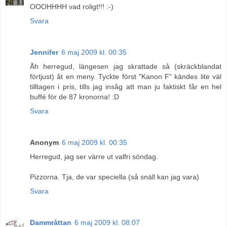
OOOHHHH vad roligt!!! :-)
Svara
Jennifer
6 maj 2009 kl. 00:35
Åh herregud, längesen jag skrattade så (skräckblandat
förtjust) åt en meny. Tyckte först "Kanon F" kändes lite väl
tilltagen i pris, tills jag insåg att man ju faktiskt får en hel
buffé för de 87 kronorna! :D
Svara
Anonym
6 maj 2009 kl. 00:35
Herregud, jag ser värre ut valfri söndag.
Pizzorna. Tja, de var speciella (så snäll kan jag vara)
Svara
Dammråttan
6 maj 2009 kl. 08:07