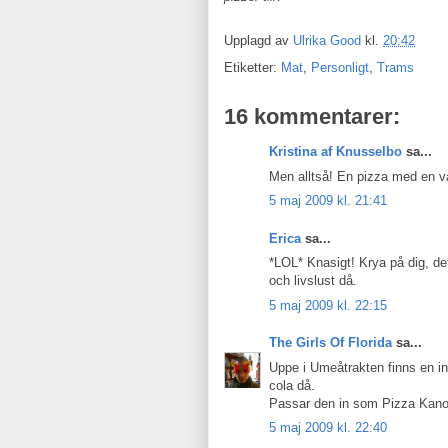
Upplagd av
Ulrika Good
kl.
20:42
Etiketter:
Mat
,
Personligt
,
Trams
16 kommentarer:
Kristina af Knusselbo
sa...
Men alltså! En pizza med en vårru
5 maj 2009 kl. 21:41
Erica
sa...
*LOL* Knasigt! Krya på dig, d
och livslust då.
5 maj 2009 kl. 22:15
The Girls Of Florida
sa...
Uppe i Umeåtrakten finns en inb
cola då.
Passar den in som Pizza Kan
5 maj 2009 kl. 22:40