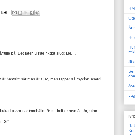
HM 
Odd
Änn
Hur
Hur
rek
lle på! Det låter ju inte riktigt slugt jue....
Sty
Sem
che
et är hemskt när man är sjuk, man tappar så mycket energi
Ava
Jag
akad pizza där innehållet är ett helt skrovmål. Ja, utan
Krö
on G?
Rek
Kon