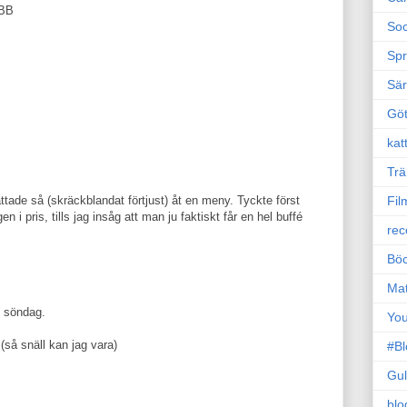
 BB
Soc
Sp
Sä
Gö
kat
Trä
Fil
ttade så (skräckblandat förtjust) åt en meny. Tyckte först
en i pris, tills jag insåg att man ju faktiskt får en hel buffé
rec
Böc
Ma
i söndag.
Yo
 (så snäll kan jag vara)
#B
Gul
blo