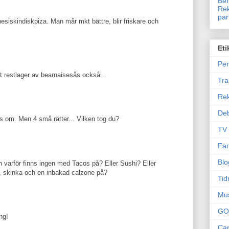
Ben
Rek
par
esiskindiskpiza. Man mår mkt bättre, blir friskare och
Eti
Per
 restlager av bearnaisesås också...
Tr
Re
Deb
las om. Men 4 små rätter... Vilken tog du?
TV
Fam
Blo
n varför finns ingen med Tacos på? Eller Sushi? Eller
t, skinka och en inbakad calzone på?
Tid
Mu
GO
ng!
Can