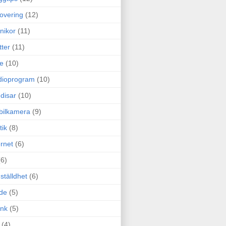
overing
(12)
nikor
(11)
tter
(11)
e
(10)
dioprogram
(10)
disar
(10)
bilkamera
(9)
tik
(8)
ernet
(6)
(6)
ställdhet
(6)
de
(5)
ink
(5)
(4)