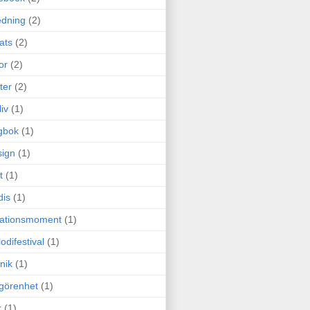
edning
(2)
cats
(2)
or
(2)
ter
(2)
liv
(1)
gbok
(1)
ign
(1)
t
(1)
dis
(1)
itationsmoment
(1)
odifestival
(1)
nik
(1)
görenhet
(1)
r
(1)