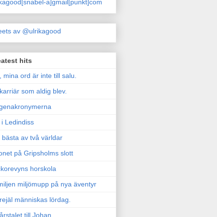
ikagood[snabel-a]gmail[punkt]com
ets av @ulrikagood
atest hits
, mina ord är inte till salu.
karriär som aldig blev.
genakronymerna
i Ledindiss
 bästa av två världar
onet på Gripsholms slott
korevyns horskola
iljen miljömupp på nya äventyr
rejäl människas lördag.
årstalet till Johan