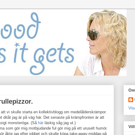
Om
ullepizzor.
Vis
att vi skulle starta en kollektivblogg om medelålderskrämpor.
t ditåt jag är på väg här. Det senaste på krämpfronten är att
asigt monsteröga. (Så
här
läskig såg jag ut.)
Vil
ma som gör mig motbjudande ful gör mig på ett uruselt humör.
mör åkte jag efter jobbet och skulle köpa take-away-middag på