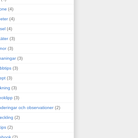
one
(4)
eter
(4)
sel
(4)
äter
(3)
mor
(3)
maningar
(3)
bbtips
(3)
ept
(3)
ckning
(3)
eoklipp
(3)
deringar och observationer
(2)
eckling
(2)
tips
(2)
ebook
(2)