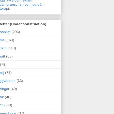
gts VVS och reklam.
lambranschen och jag går i
terapi.
ketter (Under construction)
sonligt
(296)
ams
(163)
klam
(119)
att
(85)
(79)
ilj
(75)
ggvärlden
(63)
ningar
(49)
sik
(46)
SS
(43)
nes Lions
(37)