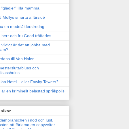
"glädjer" lilla mamma
 Mollys smarta affärsidé
u en medelåldersfredag
 herr och fru Good träffades.
 viktigt är det att jobba med
lam?
rdans till Van Halen
esterslutarblues och
fsassholes
lon Hotel – eller Fawlty Towers?
 är en kriminellt belastad språkpolis
nikor.
lambranschen i nöd och lust.
sten att förlama en copywriter.