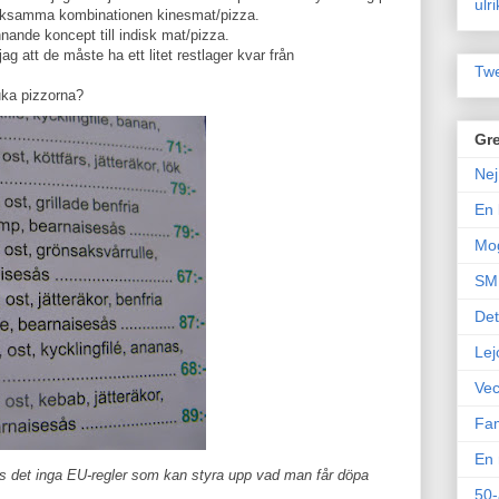
ulr
veksamma kombinationen kinesmat/pizza.
nande koncept till indisk mat/pizza.
ag att de måste ha ett litet restlager kvar från
Twe
uka pizzorna?
Gre
Nej
En 
Mo
SM 
Det
Lej
Vec
Fam
En 
det inga EU-regler som kan styra upp vad man får döpa
50-