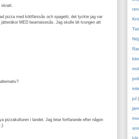
skratt.
ren
d pizza med köttfärssås och spagetti, det tyckte jag var
Krö
 jätteräkor MED bearnaisesås. Jag skulle bli tvungen att
Twi
Nöj
Ra
kän
mo
poli
alternativ?
int
jul
jäm
mo
 pizzakulturen i landet. Jag letar fortfarande efter någon
;)
sm
hår