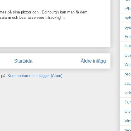
iPh
mes på sina pizzor och i Edinburgh kan man få dem
salami och bearnaise vore tillräckligt...
nyh
pys
Enk
Hu
Ut
Startsida
Äldre inlägg
We
rec
 på:
Kommentarer till inlägget (Atom)
sti
vid
Fun
Utv
Vin
fac