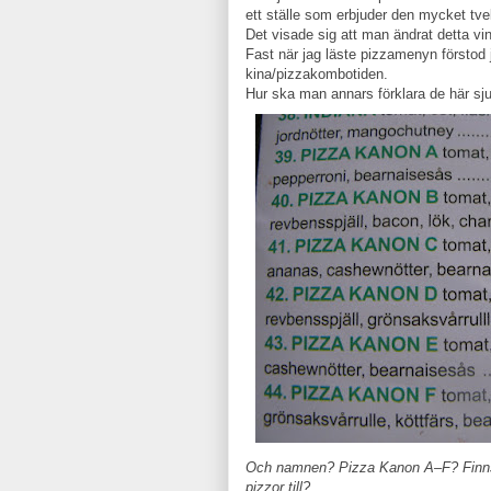
ett ställe som erbjuder den mycket t
Det visade sig att man ändrat detta vin
Fast när jag läste pizzamenyn förstod j
kina/pizzakombotiden.
Hur ska man annars förklara de här sj
Och namnen? Pizza Kanon A–F? Finns 
pizzor till?