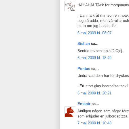
HAHAHA! TAck för morgonens 
I Danmark åt min son en inbaka
nog så udda, men vårrullar och
testa om jag bodde där.
6 maj 2009 kl. 08:07
Stellan
sa...
Benfria revbensspjäll? Ojoj.
6 maj 2009 kl. 18:49
Pontus
sa...
Undra vad dom har för dryckes
–Ett stort glas bearnaise tack!
6 maj 2009 kl. 20:21
Entapir
sa...
Äntligen någon som bågar förnya
som erbjuder en julbordspizza. 
7 maj 2009 kl. 10:48