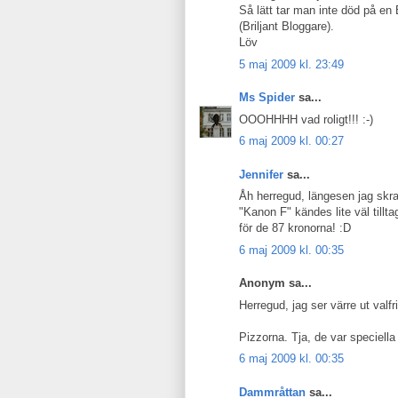
Så lätt tar man inte död på en
(Briljant Bloggare).
Löv
5 maj 2009 kl. 23:49
Ms Spider
sa...
OOOHHHH vad roligt!!! :-)
6 maj 2009 kl. 00:27
Jennifer
sa...
Åh herregud, längesen jag skra
"Kanon F" kändes lite väl tilltag
för de 87 kronorna! :D
6 maj 2009 kl. 00:35
Anonym sa...
Herregud, jag ser värre ut valfr
Pizzorna. Tja, de var speciella
6 maj 2009 kl. 00:35
Dammråttan
sa...