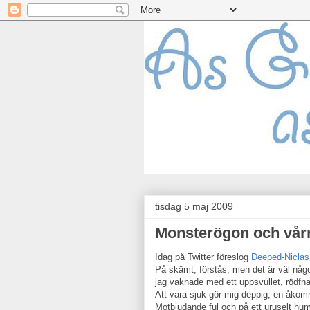
tisdag 5 maj 2009
Monsterögon och vårr
Idag på Twitter föreslog
Deeped-Niclas
På skämt, förstås, men det är väl någo
jag vaknade med ett uppsvullet, rödfn
Att vara sjuk gör mig deppig, en åkom
Motbjudande ful och på ett uruselt hu