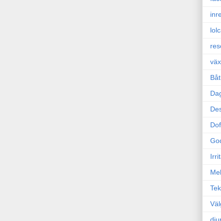
inr
lol
res
väx
Båt
Da
Des
Dof
Go
Irr
Mel
Tek
Väl
dju