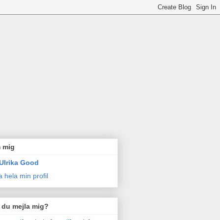
 mig
Ulrika Good
a hela min profil
l du mejla mig?