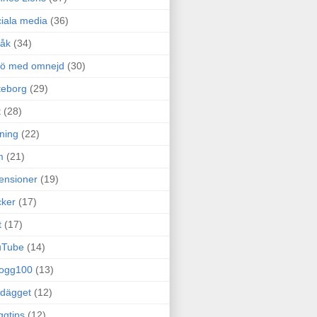
iala media
(36)
råk
(34)
rö med omnejd
(30)
teborg
(29)
t
(28)
ning
(22)
m
(21)
ensioner
(19)
ker
(17)
t
(17)
uTube
(14)
logg100
(13)
dägget
(12)
ggtips
(12)