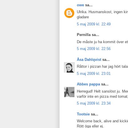
owe
sa...
Ulrika. Husmanskost, ingen kin
gladare
5 maj 2009 kl. 22:49
Pernilla sa...
De måste ju ha kommit över ett
5 maj 2009 kl. 22:56
Åsa Dahlqvist
sa...
Råttor i pizzan har jag hört ta
5 maj 2009 kl. 23:01
Abbes pappa
sa...
Herregud! Helt sanslöst ju. Me
varför inte en pizza med toma
5 maj 2009 kl. 23:34
Tootsie
sa...
Welcome back, alive and kicki
Rött öga eller ej.