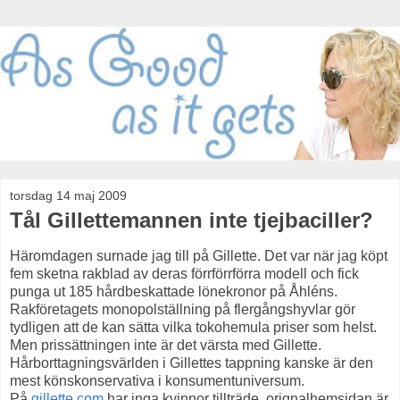
torsdag 14 maj 2009
Tål Gillettemannen inte tjejbaciller?
Häromdagen surnade jag till på Gillette. Det var när jag köpt
fem sketna rakblad av deras förrförrförra modell och fick
punga ut 185 hårdbeskattade lönekronor på Åhléns.
Rakföretagets monopolställning på flergångshyvlar gör
tydligen att de kan sätta vilka tokohemula priser som helst.
Men prissättningen inte är det värsta med Gillette.
Hårborttagningsvärlden i Gillettes tappning kanske är den
mest könskonservativa i konsumentuniversum.
På
gillette.com
har inga kvinnor tillträde, orignalhemsidan är