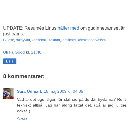
UPDATE: Resumés Linus
håller med
om gudinnetramset är
just trams.
Gillette
,
rakhyvlar
,
kemteknik
,
reklam
,
jämlikhet
,
könskonservatism
Ulrika Good
kl.
21:48
Dela
8 kommentarer:
Sara Ödmark
15 maj 2009 kl. 04:35
Vad är det egentligen för skillnad på de där hyvlarna? Rent
tekniskt alltså. Jag har aldrig fattat det. (Så är jag ju tjej
också.)
Svara