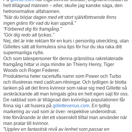
helt tillägnad männen – eller, skulle jag kanske säga, den
hetronormative alfahannen.
”När du börjar dagen med ett stort självförtroende finns
ingen gräns för vad du kan uppnå.”
”Förbered dig för framgång.”
”Gör dig redo att lyckas.”
Nej, det är inte reklam för en kurs i personlig utveckling, utan
Gillettes sätt att formulera sina tips för hur du ska raka ditt
supermanliga nylle.
Och som talespersoner för denna gränslösa rakrelaterade
framgång hittar vi inga mindre än Thierry Henry, Tiger
Woods och Roger Federer.
Produkterna heter racertuffa namn som Power och Turbo
och illustreras med cad/cam-ritningar. Och tydligen är blotta
tanken på att det finns kvinnor som rakar sig med Gillette så
avskräckande att man tvingats göra en helt egen sajt för oss.
De rakblad som är tillägnad den kvinnliga populationen får
finna sig i att husera på
gillettevenus.com
. En tydlig
markering av vad som är över- respektive underordnat.
Inte förvånande är det ett väsenskilt tilltal man använder när
man pratar till kvinnor.
”Upplev en fantastisk nivå av lenhet som passar en