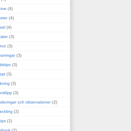
one
(4)
eter
(4)
sel
(4)
äter
(3)
mor
(3)
maningar
(3)
bbtips
(3)
ept
(3)
ckning
(3)
eoklipp
(3)
deringar och observationer
(2)
eckling
(2)
tips
(2)
ebook
(2)