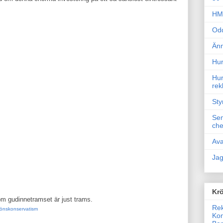
HM 
Odd
Änn
Hur
Hur
rek
Sty
Sem
che
Ava
Jag
Krö
m gudinnetramset är just trams.
Rek
önskonservatism
Kon