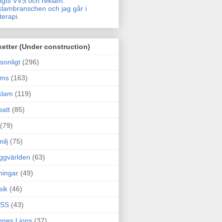
gts VVS och reklam.
lambranschen och jag går i
terapi.
ketter (Under construction)
sonligt
(296)
ams
(163)
klam
(119)
att
(85)
(79)
ilj
(75)
ggvärlden
(63)
ningar
(49)
sik
(46)
SS
(43)
nes Lions
(37)