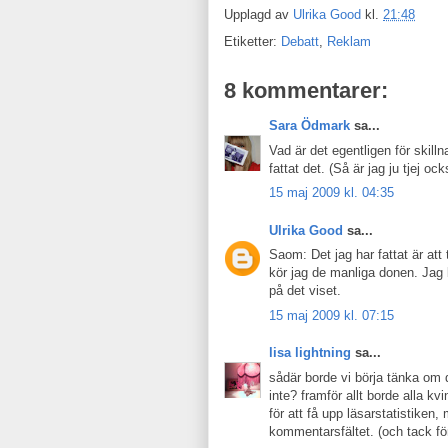
Upplagd av
Ulrika Good
kl.
21:48
Etiketter:
Debatt
,
Reklam
8 kommentarer:
Sara Ödmark
sa...
Vad är det egentligen för skilln
fattat det. (Så är jag ju tjej ock
15 maj 2009 kl. 04:35
Ulrika Good
sa...
Saom: Det jag har fattat är att
kör jag de manliga donen. Jag b
på det viset.
15 maj 2009 kl. 07:15
lisa lightning
sa...
sådär borde vi börja tänka om 
inte? framför allt borde alla kv
för att få upp läsarstatistiken
kommentarsfältet. (och tack för