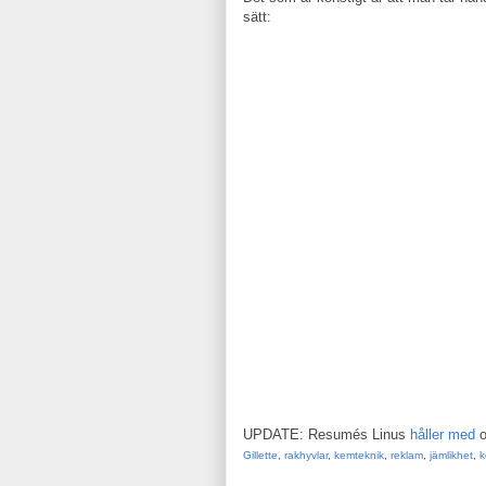
sätt:
UPDATE: Resumés Linus
håller med
o
Gillette
,
rakhyvlar
,
kemteknik
,
reklam
,
jämlikhet
,
k