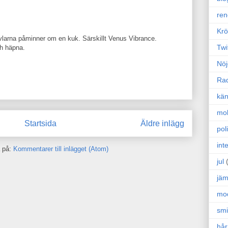
ren
Krö
vlarna påminner om en kuk. Särskillt Venus Vibrance.
Twi
ch häpna.
Nöj
Ra
kän
mo
Startsida
Äldre inlägg
poli
int
 på:
Kommentarer till inlägget (Atom)
jul
jäm
mo
sm
hår