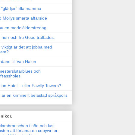
"glädjer" lilla mamma
 Mollys smarta affärsidé
u en medelåldersfredag
 herr och fru Good träffades.
 viktigt är det att jobba med
lam?
rdans till Van Halen
esterslutarblues och
fsassholes
lon Hotel – eller Fawlty Towers?
 är en kriminellt belastad språkpolis
nikor.
lambranschen i nöd och lust.
sten att förlama en copywriter.