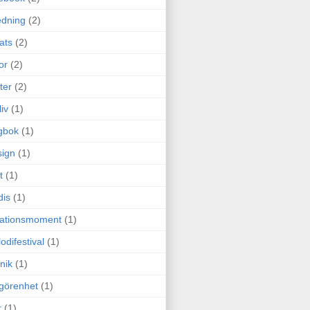
edning
(2)
cats
(2)
or
(2)
ter
(2)
liv
(1)
gbok
(1)
ign
(1)
t
(1)
dis
(1)
itationsmoment
(1)
odifestival
(1)
nik
(1)
görenhet
(1)
r
(1)