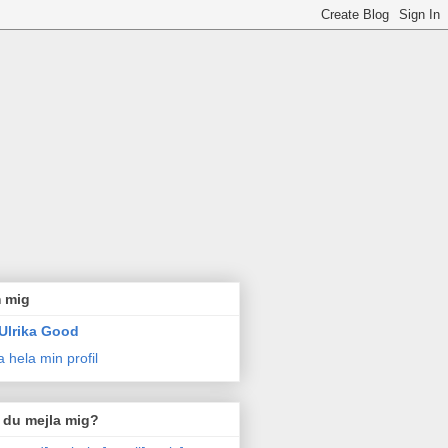
 mig
Ulrika Good
a hela min profil
l du mejla mig?