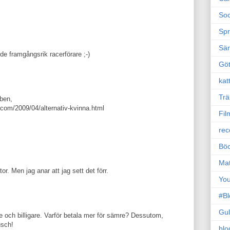
Soc
Sp
Sä
de framgångsrik racerförare ;-)
Gö
kat
Trä
 ben,
ot.com/2009/04/alternativ-kvinna.html
Fil
rec
Böc
Ma
ator. Men jag anar att jag sett det förr.
Yo
#B
Gul
 och billigare. Varför betala mer för sämre? Dessutom,
usch!
blo