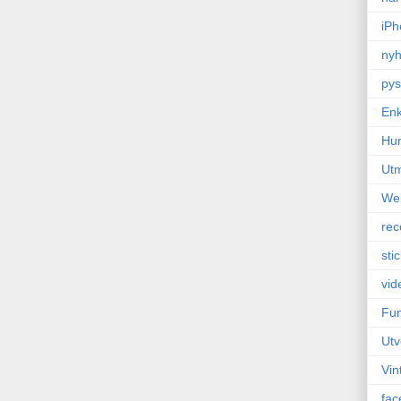
iPh
nyh
pys
Enk
Hu
Ut
We
rec
sti
vid
Fun
Utv
Vin
fac