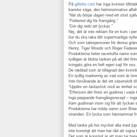
På
gillette.com
har inga kvinnor tillträ
kanske säga, den hetronormative alfa
”När du börjar dagen med ett stort själ
”Förbered dig för framgång.”
”Gör dig redo att lyckas.”
Nej, det är inte reklam för en kurs i per
hur du ska raka ditt supermanliga nylle
Och som talespersoner för denna gränsl
Henry, Tiger Woods och Roger Federer
Produkterna heter racertuffa namn som
tydligen är blotta tanken på att det f
tvingats göra en helt egen sajt för oss.
De rakblad som är tillägnad den kvinnli
En tydlig markering av vad som är öve
Inte förvånande är det ett väsenskilt ti
”Upplev en fantastisk nivå av lenhet 
”Eftersom det finns en gudinna i varje 
Inga peppande framgångsrecept – inga i
fram gudinnan inom sig
för att lyckan 
Produkterna har milda namn som Breeze 
stranden. En lycka som härstammar frå
Med tanke på hur mycket alla med (uppl
inte konstigt att man har råd att sign
Det som är konstigt är att man tar ha