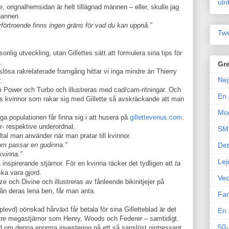
ulr
de, orignalhemsidan är helt tillägnad männen – eller, skulle jag
hannen.
vförtroende finns ingen gräns för vad du kan uppnå.”
Twe
sonlig utveckling, utan Gillettes sätt att formulera sina tips för
.
Gre
ösa rakrelaterade framgång hittar vi inga mindre än Thierry
Nej
.
 Power och Turbo och illustreras med cad/cam-ritningar. Och
En 
inns kvinnor som rakar sig med Gillette så avskräckande att man
Mo
ga populationen får finna sig i att husera på
gillettevenus.com
.
r- respektive underordnat.
SM 
lltal man använder när man pratar till kvinnor.
som passar en gudinna.”
Det
kvinna.”
Lej
nspirerande stjärnor. För en kvinna räcker det tydligen att
ta
ska vara gjord.
Vec
och Divine och illustreras av fånleende bikinitjejer på
n deras lena ben, får man anta.
Fam
evd) oönskad hårväxt får betala för sina Gilletteblad är det
En 
a tre megastjärnor som Henry, Woods och Federer – samtidigt.
50-
nd om denna enorma investering på ett så sanslöst ointressant