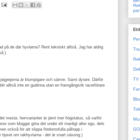
Ben
Rek
par
Eti
Per
ad på de där hyvlarna? Rent tekniskt alltså. Jag har aldrig
Tr
så.)
Re
Deb
TV
 tjejgrejerna är klumpigare och sämre. Samt dyrare. Därför
lir alltså inte en gudinna utan en framgångsrik racerförare
Fam
Blo
Tid
det mesta. herrvarianter är jämt mer högstatus, så varför
Mu
innor som bloggar göra det under ett manligt alter ego, dels
GO
, men också för att slippa fördomsfulla påhopp i
 tipset om rakhyvlarna - det är snart säsong.)
Can