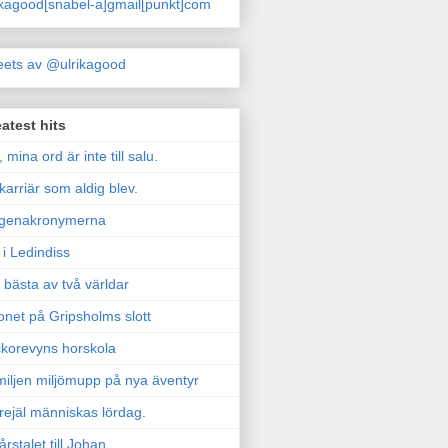
ikagood[snabel-a]gmail[punkt]com
ets av @ulrikagood
atest hits
, mina ord är inte till salu.
karriär som aldig blev.
genakronymerna
i Ledindiss
 bästa av två världar
onet på Gripsholms slott
korevyns horskola
iljen miljömupp på nya äventyr
rejäl människas lördag.
årstalet till Johan