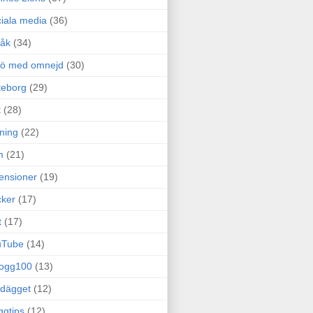
iala media
(36)
råk
(34)
rö med omnejd
(30)
teborg
(29)
t
(28)
ning
(22)
m
(21)
ensioner
(19)
ker
(17)
t
(17)
uTube
(14)
logg100
(13)
dägget
(12)
ggtips
(12)