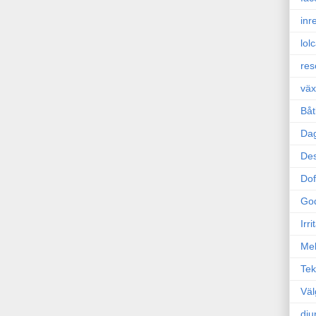
inr
lol
res
väx
Båt
Da
Des
Dof
Go
Irr
Mel
Tek
Väl
dju