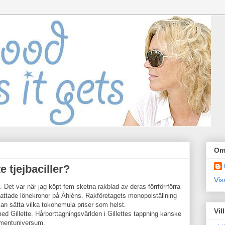
Om
e tjejbaciller?
Vis
. Det var när jag köpt fem sketna rakblad av deras förrförrförra
attade lönekronor på Åhléns. Rakföretagets monopolställning
kan sätta vilka tokohemula priser som helst.
Vil
ed Gillette. Hårborttagningsvärlden i Gillettes tappning kanske
umentuniversum.