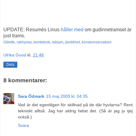
UPDATE: Resumés Linus
håller med
om gudinnetramset är
just trams.
Gillette
,
rakhyvlar
,
kemteknik
,
reklam
,
jämlikhet
,
könskonservatism
Ulrika Good
kl.
21:48
Dela
8 kommentarer:
Sara Ödmark
15 maj 2009 kl. 04:35
Vad är det egentligen för skillnad på de där hyvlarna? Rent
tekniskt alltså. Jag har aldrig fattat det. (Så är jag ju tjej
också.)
Svara