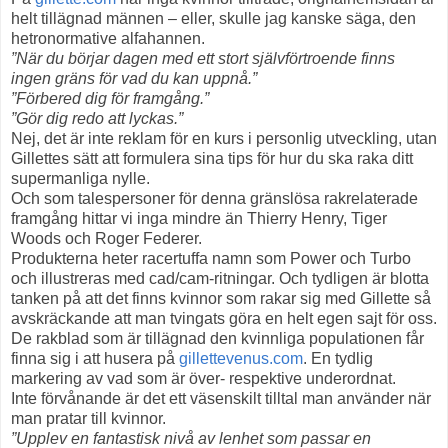
helt tillägnad männen – eller, skulle jag kanske säga, den
hetronormative alfahannen.
”När du börjar dagen med ett stort självförtroende finns
ingen gräns för vad du kan uppnå.”
”Förbered dig för framgång.”
”Gör dig redo att lyckas.”
Nej, det är inte reklam för en kurs i personlig utveckling, utan
Gillettes sätt att formulera sina tips för hur du ska raka ditt
supermanliga nylle.
Och som talespersoner för denna gränslösa rakrelaterade
framgång hittar vi inga mindre än Thierry Henry, Tiger
Woods och Roger Federer.
Produkterna heter racertuffa namn som Power och Turbo
och illustreras med cad/cam-ritningar. Och tydligen är blotta
tanken på att det finns kvinnor som rakar sig med Gillette så
avskräckande att man tvingats göra en helt egen sajt för oss.
De rakblad som är tillägnad den kvinnliga populationen får
finna sig i att husera på
gillettevenus.com
. En tydlig
markering av vad som är över- respektive underordnat.
Inte förvånande är det ett väsenskilt tilltal man använder när
man pratar till kvinnor.
”Upplev en fantastisk nivå av lenhet som passar en