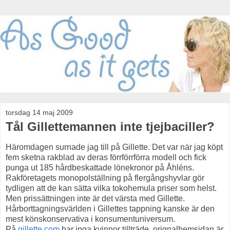
torsdag 14 maj 2009
Tål Gillettemannen inte tjejbaciller?
Häromdagen surnade jag till på Gillette. Det var när jag köpt
fem sketna rakblad av deras förrförrförra modell och fick
punga ut 185 hårdbeskattade lönekronor på Åhléns.
Rakföretagets monopolställning på flergångshyvlar gör
tydligen att de kan sätta vilka tokohemula priser som helst.
Men prissättningen inte är det värsta med Gillette.
Hårborttagningsvärlden i Gillettes tappning kanske är den
mest könskonservativa i konsumentuniversum.
På
gillette.com
har inga kvinnor tillträde, orignalhemsidan är